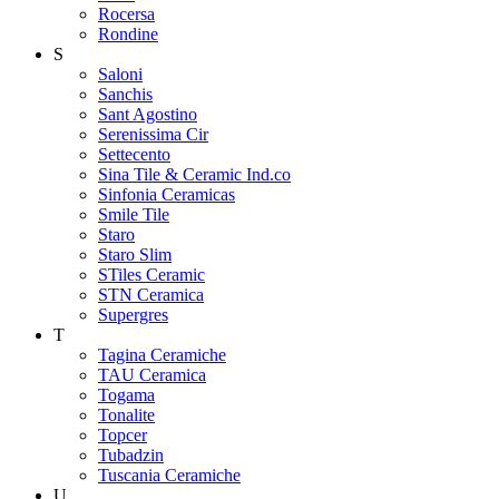
Rocersa
Rondine
S
Saloni
Sanchis
Sant Agostino
Serenissima Cir
Settecento
Sina Tile & Ceramic Ind.co
Sinfonia Ceramicas
Smile Tile
Staro
Staro Slim
STiles Ceramic
STN Ceramica
Supergres
T
Tagina Ceramiche
TAU Ceramica
Togama
Tonalite
Topcer
Tubadzin
Tuscania Ceramiche
U