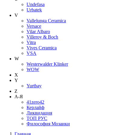
Undefasa
Urbatek
V
Vallelunga Ceramica
Versace
Vilar Albaro
Villeroy & Boch
Vitra
Vives Ceramica
VSA
W
Westerwalder Klinker
WOW
X
Y
Yurtbay
Z
А-Я
41zero42
Керлайф
Ликвидация
ТОП РУС
Философия Мозаики
Главная