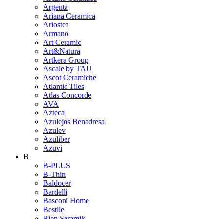
Argenta
Ariana Ceramica
Ariostea
Armano
Art Ceramic
Art&Natura
Artkera Group
Ascale by TAU
Ascot Ceramiche
Atlantic Tiles
Atlas Concorde
AVA
Azteca
Azulejos Benadresa
Azulev
Azuliber
Azuvi
B
B-PLUS
B-Thin
Baldocer
Bardelli
Basconi Home
Bestile
Bien Seramik