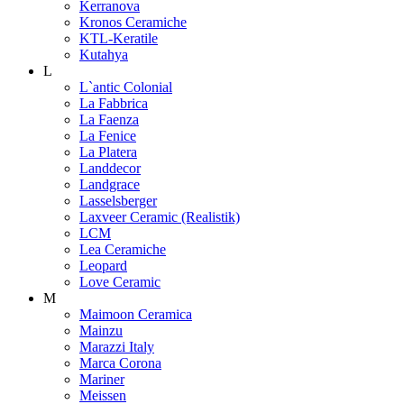
Kerranova
Kronos Ceramiche
KTL-Keratile
Kutahya
L
L`antic Colonial
La Fabbrica
La Faenza
La Fenice
La Platera
Landdecor
Landgrace
Lasselsberger
Laxveer Ceramic (Realistik)
LCM
Lea Ceramiche
Leopard
Love Ceramic
M
Maimoon Ceramica
Mainzu
Marazzi Italy
Marca Corona
Mariner
Meissen