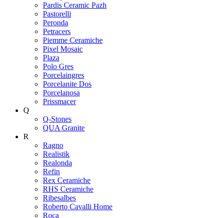
Pardis Ceramic Pazh
Pastorelli
Peronda
Petracers
Piemme Ceramiche
Pixel Mosaic
Plaza
Polo Gres
Porcelaingres
Porcelanite Dos
Porcelanosa
Prissmacer
Q
Q-Stones
QUA Granite
R
Ragno
Realistik
Realonda
Refin
Rex Ceramiche
RHS Ceramiche
Ribesalbes
Roberto Cavalli Home
Roca