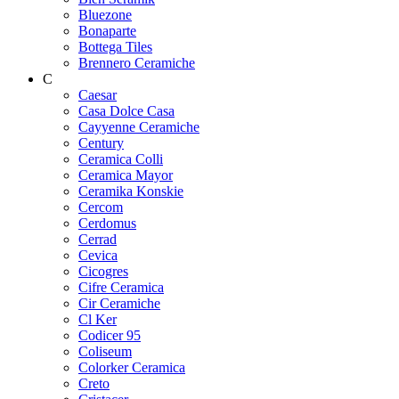
Bluezone
Bonaparte
Bottega Tiles
Brennero Ceramiche
C
Caesar
Casa Dolce Casa
Cayyenne Ceramiche
Century
Ceramica Colli
Ceramica Mayor
Ceramika Konskie
Cercom
Cerdomus
Cerrad
Cevica
Cicogres
Cifre Ceramica
Cir Ceramiche
Cl Ker
Codicer 95
Coliseum
Colorker Ceramica
Creto