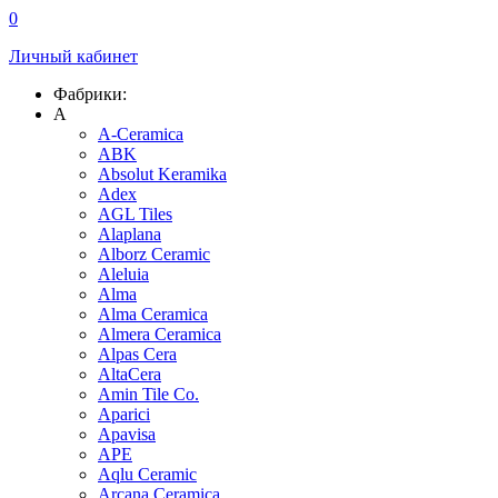
0
Личный кабинет
Фабрики:
A
A-Ceramica
ABK
Absolut Keramika
Adex
AGL Tiles
Alaplana
Alborz Ceramic
Aleluia
Alma
Alma Ceramica
Almera Ceramica
Alpas Cera
AltaCera
Amin Tile Co.
Aparici
Apavisa
APE
Aqlu Ceramic
Arcana Ceramica