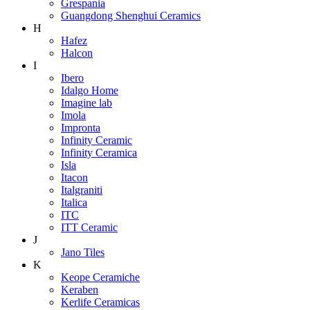
Grespania
Guangdong Shenghui Ceramics
H
Hafez
Halcon
I
Ibero
Idalgo Home
Imagine lab
Imola
Impronta
Infinity Ceramic
Infinity Ceramica
Isla
Itacon
Italgraniti
Italica
ITC
ITT Ceramic
J
Jano Tiles
K
Keope Ceramiche
Keraben
Kerlife Ceramicas