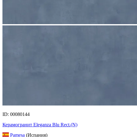
ID: 00080144
Керамогранит Eleganza Blu Rect.(N)
Pamesa
(Испания)