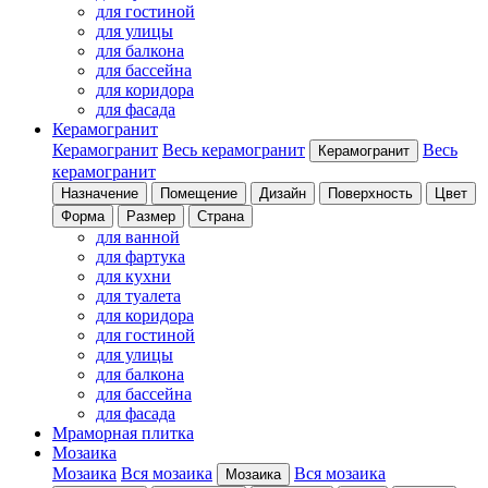
для гостиной
для улицы
для балкона
для бассейна
для коридора
для фасада
Керамогранит
Керамогранит
Весь керамогранит
Весь
Керамогранит
керамогранит
Назначение
Помещение
Дизайн
Поверхность
Цвет
Форма
Размер
Страна
для ванной
для фартука
для кухни
для туалета
для коридора
для гостиной
для улицы
для балкона
для бассейна
для фасада
Мраморная плитка
Мозаика
Мозаика
Вся мозаика
Вся мозаика
Мозаика