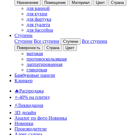
Назначение
Помещение
Материал
Цвет
Страна
для ванной
для кухни
для фартука
для туалета
для бассейна
Ступени
Ступени
Все ступени
Все ступени
Ступени
Поверхность
Страна
Цвет
матовая
противоскользящая
лаппатированная
глянцевая
Бамбуковые панели
Клинкер
🔥Распродажа
⭐-40% на плитку
⚡️Ликвидация
3D дизайн
Аналог по фото
Новинка
Новинки
Производители
Адрес салона