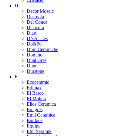
Cristacer
D
Decor Mosaic
Decovita
Del Conca
Delacora
Diart
DNA Tiles
Do&Po
Dom Ceramiche
Domino
Dual Gres
Dune
Durstone
E
Ecoceramic
Edimax
El Barco
El Molino
Elios Ceramica
Emigres
Emil Ceramica
Ennface
Equipe
Etili Seramik