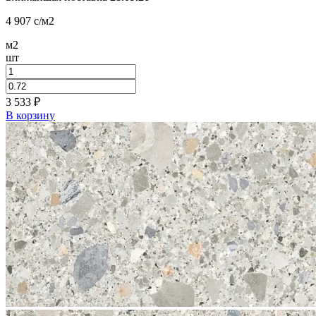
4 907
c
/м2
м2
шт
3 533
₽
В корзину