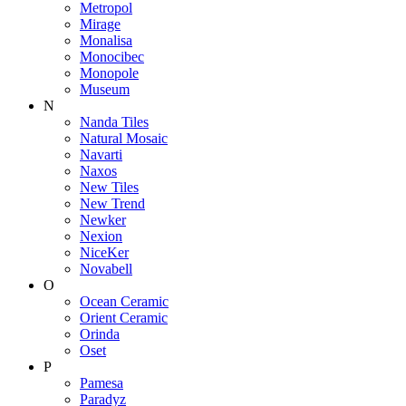
Metropol
Mirage
Monalisa
Monocibec
Monopole
Museum
N
Nanda Tiles
Natural Mosaic
Navarti
Naxos
New Tiles
New Trend
Newker
Nexion
NiceKer
Novabell
O
Ocean Ceramic
Orient Ceramic
Orinda
Oset
P
Pamesa
Paradyz