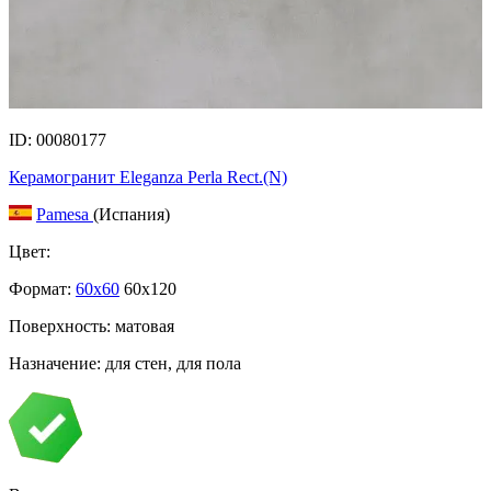
ID: 00080177
Керамогранит Eleganza Perla Rect.(N)
Pamesa
(Испания)
Цвет:
Формат:
60x60
60x120
Поверхность: матовая
Назначение: для стен, для пола