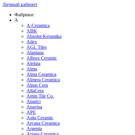
Личный кабинет
Фабрики:
A
A-Ceramica
ABK
Absolut Keramika
Adex
AGL Tiles
Alaplana
Alborz Ceramic
Aleluia
Alma
Alma Ceramica
Almera Ceramica
Alpas Cera
AltaCera
Amin Tile Co.
Aparici
Apavisa
APE
Aqlu Ceramic
Arcana Ceramica
Argenta
Ariana Ceramica