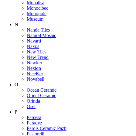
Monalisa
Monocibec
Monopole
Museum
N
Nanda Tiles
Natural Mosaic
Navarti
Naxos
New Tiles
New Trend
Newker
Nexion
NiceKer
Novabell
O
Ocean Ceramic
Orient Ceramic
Orinda
Oset
P
Pamesa
Paradyz
Pardis Ceramic Pazh
Pastorelli