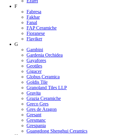
Ezarri
F
Fabresa
Fakhar
Fanal
FAP Ceramiche
Fioranese
Flaviker
G
Gambini
Gardenia Orchidea
Gayafores
Geotiles
Gigacer
Globus Ceramica
Goldis Tile
Granoland Tiles LLP
Gravita
Grazia Ceramiche
Greco Gres
Gres de Aragon
Gresant
Gresmanc
Grespania
Guangdong Shenghui Ceramics