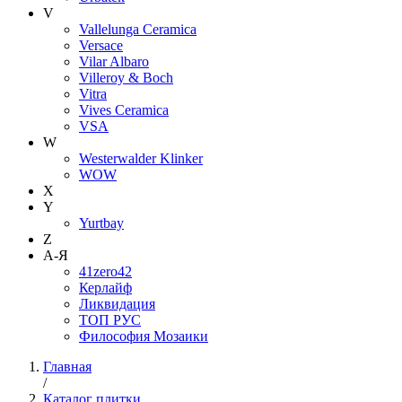
V
Vallelunga Ceramica
Versace
Vilar Albaro
Villeroy & Boch
Vitra
Vives Ceramica
VSA
W
Westerwalder Klinker
WOW
X
Y
Yurtbay
Z
А-Я
41zero42
Керлайф
Ликвидация
ТОП РУС
Философия Мозаики
Главная
/
Каталог плитки