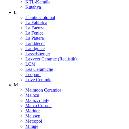
KTL-Keratile
Kutahya
L
L`antic Colonial
La Fabbrica
La Faenza
La Fenice
La Platera
Landdecor
Landgrace
Lasselsberger
Laxveer Ceramic (Realistik)
LCM
Lea Ceramiche
Leopard
Love Ceramic
M
Maimoon Ceramica
Mainzu
Marazzi Italy
Marca Corona
Mariner
Meissen
Metropol
Mirage