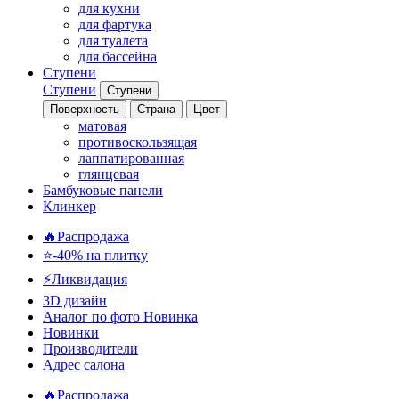
для кухни
для фартука
для туалета
для бассейна
Ступени
Ступени
Ступени
Поверхность
Страна
Цвет
матовая
противоскользящая
лаппатированная
глянцевая
Бамбуковые панели
Клинкер
🔥Распродажа
⭐-40% на плитку
⚡️Ликвидация
3D дизайн
Аналог по фото
Новинка
Новинки
Производители
Адрес салона
🔥Распродажа