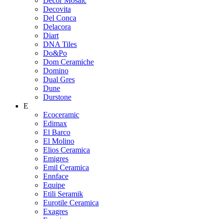
Decor Mosaic
Decovita
Del Conca
Delacora
Diart
DNA Tiles
Do&Po
Dom Ceramiche
Domino
Dual Gres
Dune
Durstone
E
Ecoceramic
Edimax
El Barco
El Molino
Elios Ceramica
Emigres
Emil Ceramica
Ennface
Equipe
Etili Seramik
Eurotile Ceramica
Exagres