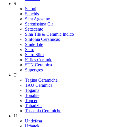
S
Saloni
Sanchis
Sant Agostino
Serenissima Cir
Settecento
Sina Tile & Ceramic Ind.co
Sinfonia Ceramicas
Smile Tile
Staro
Staro Slim
STiles Ceramic
STN Ceramica
Supergres
T
Tagina Ceramiche
TAU Ceramica
Togama
Tonalite
Topcer
Tubadzin
Tuscania Ceramiche
U
Undefasa
Urbatek