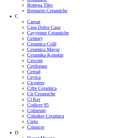
Bottega Tiles
Brennero Ceramiche
C
Caesar
Casa Dolce Casa
Cayyenne Ceramiche
Century
Ceramica Colli
Ceramica Mayor
Ceramika Konskie
Cercom
Cerdomus
Cerrad
Cevica
Cicogres
Cifre Ceramica
Cir Ceramiche
Cl Ker
Codicer 95
Coliseum
Colorker Ceramica
Creto
Cristacer
D