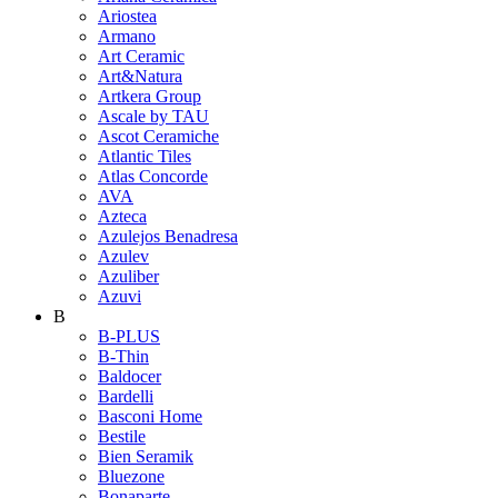
Ariostea
Armano
Art Ceramic
Art&Natura
Artkera Group
Ascale by TAU
Ascot Ceramiche
Atlantic Tiles
Atlas Concorde
AVA
Azteca
Azulejos Benadresa
Azulev
Azuliber
Azuvi
B
B-PLUS
B-Thin
Baldocer
Bardelli
Basconi Home
Bestile
Bien Seramik
Bluezone
Bonaparte