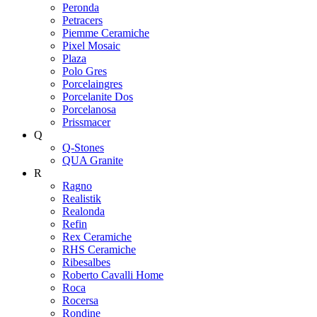
Peronda
Petracers
Piemme Ceramiche
Pixel Mosaic
Plaza
Polo Gres
Porcelaingres
Porcelanite Dos
Porcelanosa
Prissmacer
Q
Q-Stones
QUA Granite
R
Ragno
Realistik
Realonda
Refin
Rex Ceramiche
RHS Ceramiche
Ribesalbes
Roberto Cavalli Home
Roca
Rocersa
Rondine