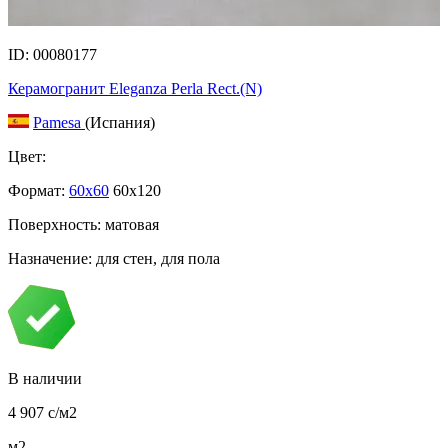
ID: 00080177
Керамогранит Eleganza Perla Rect.(N)
Pamesa
(Испания)
Цвет:
Формат:
60x60
60x120
Поверхность: матовая
Назначение: для стен, для пола
В наличии
4 907
c
/м2
м2