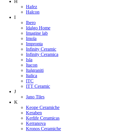
H
Hafez
Halcon
I
Ibero
Idalgo Home
Imagine lab
Imola
Impronta
Infinity Ceramic
Infinity Ceramica
Isla
Itacon
Italgraniti
Italica
ITC
ITT Ceramic
J
Jano Tiles
K
Keope Ceramiche
Keraben
Kerlife Ceramicas
Kerranova
Kronos Ceramiche