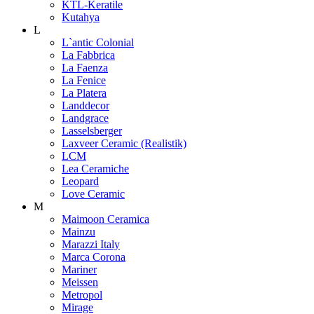
KTL-Keratile
Kutahya
L
L`antic Colonial
La Fabbrica
La Faenza
La Fenice
La Platera
Landdecor
Landgrace
Lasselsberger
Laxveer Ceramic (Realistik)
LCM
Lea Ceramiche
Leopard
Love Ceramic
M
Maimoon Ceramica
Mainzu
Marazzi Italy
Marca Corona
Mariner
Meissen
Metropol
Mirage