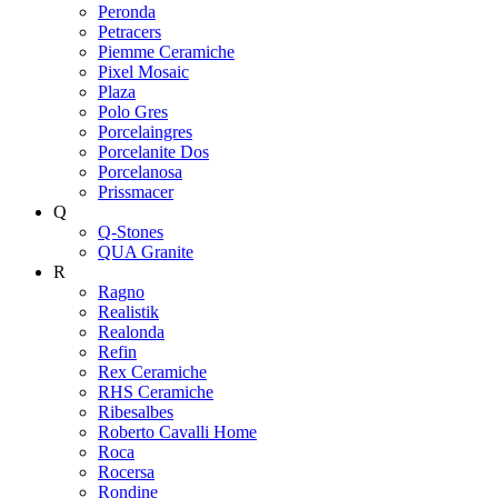
Peronda
Petracers
Piemme Ceramiche
Pixel Mosaic
Plaza
Polo Gres
Porcelaingres
Porcelanite Dos
Porcelanosa
Prissmacer
Q
Q-Stones
QUA Granite
R
Ragno
Realistik
Realonda
Refin
Rex Ceramiche
RHS Ceramiche
Ribesalbes
Roberto Cavalli Home
Roca
Rocersa
Rondine