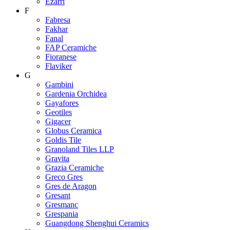
Ezarri
F
Fabresa
Fakhar
Fanal
FAP Ceramiche
Fioranese
Flaviker
G
Gambini
Gardenia Orchidea
Gayafores
Geotiles
Gigacer
Globus Ceramica
Goldis Tile
Granoland Tiles LLP
Gravita
Grazia Ceramiche
Greco Gres
Gres de Aragon
Gresant
Gresmanc
Grespania
Guangdong Shenghui Ceramics