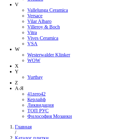
V
Vallelunga Ceramica
Versace
Vilar Albaro
Villeroy & Boch
Vitra
Vives Ceramica
VSA
W
Westerwalder Klinker
WOW
X
Y
Yurtbay
Z
А-Я
41zero42
Керлайф
Ликвидация
ТОП РУС
Философия Мозаики
Главная
/
Каталог плитки