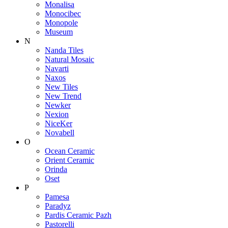
Monalisa
Monocibec
Monopole
Museum
N
Nanda Tiles
Natural Mosaic
Navarti
Naxos
New Tiles
New Trend
Newker
Nexion
NiceKer
Novabell
O
Ocean Ceramic
Orient Ceramic
Orinda
Oset
P
Pamesa
Paradyz
Pardis Ceramic Pazh
Pastorelli