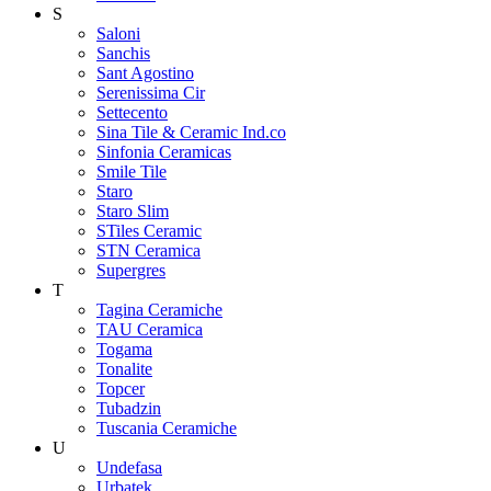
S
Saloni
Sanchis
Sant Agostino
Serenissima Cir
Settecento
Sina Tile & Ceramic Ind.co
Sinfonia Ceramicas
Smile Tile
Staro
Staro Slim
STiles Ceramic
STN Ceramica
Supergres
T
Tagina Ceramiche
TAU Ceramica
Togama
Tonalite
Topcer
Tubadzin
Tuscania Ceramiche
U
Undefasa
Urbatek