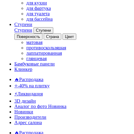
для кухни
для фартука
для туалета
для бассейна
Ступени
Ступени
Ступени
Поверхность
Страна
Цвет
матовая
противоскользящая
лаппатированная
глянцевая
Бамбуковые панели
Клинкер
🔥Распродажа
⭐-40% на плитку
⚡️Ликвидация
3D дизайн
Аналог по фото
Новинка
Новинки
Производители
Адрес салона
🔥Распродажа