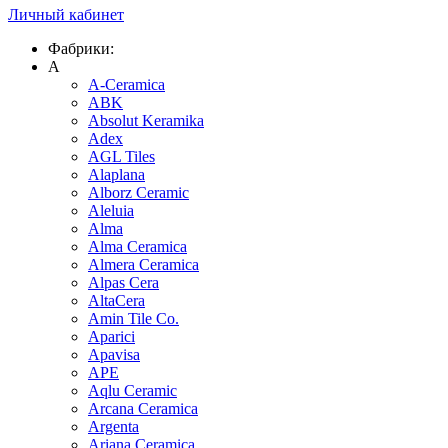
Личный кабинет
Фабрики:
A
A-Ceramica
ABK
Absolut Keramika
Adex
AGL Tiles
Alaplana
Alborz Ceramic
Aleluia
Alma
Alma Ceramica
Almera Ceramica
Alpas Cera
AltaCera
Amin Tile Co.
Aparici
Apavisa
APE
Aqlu Ceramic
Arcana Ceramica
Argenta
Ariana Ceramica