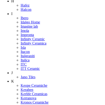
H
Hafez
Halcon
I
Ibero
Idalgo Home
Imagine lab
Imola
Impronta
Infinity Ceramic
Infinity Ceramica
Isla
Itacon
Italgraniti
Italica
ITC
ITT Ceramic
J
Jano Tiles
K
Keope Ceramiche
Keraben
Kerlife Ceramicas
Kerranova
Kronos Ceramiche