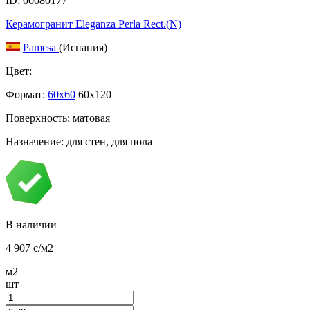
ID: 00080177
Керамогранит Eleganza Perla Rect.(N)
Pamesa
(Испания)
Цвет:
Формат:
60x60
60x120
Поверхность: матовая
Назначение: для стен, для пола
В наличии
4 907
c
/м2
м2
шт