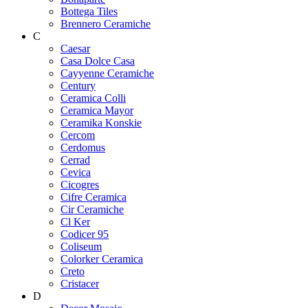
Bottega Tiles
Brennero Ceramiche
C
Caesar
Casa Dolce Casa
Cayyenne Ceramiche
Century
Ceramica Colli
Ceramica Mayor
Ceramika Konskie
Cercom
Cerdomus
Cerrad
Cevica
Cicogres
Cifre Ceramica
Cir Ceramiche
Cl Ker
Codicer 95
Coliseum
Colorker Ceramica
Creto
Cristacer
D