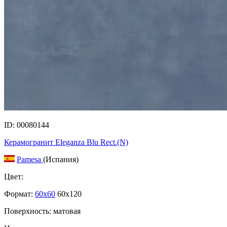
ID: 00080144
Керамогранит Eleganza Blu Rect.(N)
Pamesa
(Испания)
Цвет:
Формат:
60x60
60x120
Поверхность: матовая