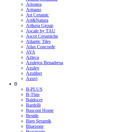
Ariostea
Armano
Art Ceramic
Art&Natura
Artkera Group
Ascale by TAU
Ascot Ceramiche
Atlantic Tiles
Atlas Concorde
AVA
Azteca
Azulejos Benadresa
Azulev
Azuliber
Azuvi
B
B-PLUS
B-Thin
Baldocer
Bardelli
Basconi Home
Bestile
Bien Seramik
Bluezone
Bonaparte