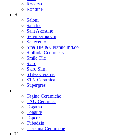
Rocersa
Rondine
S
Saloni
Sanchis
Sant Agostino
Serenissima Cir
Settecento
Sina Tile & Ceramic Ind.co
Sinfonia Ceramicas
Smile Tile
Staro
Staro Slim
STiles Ceramic
STN Ceramica
Supergres
T
Tagina Ceramiche
TAU Ceramica
Togama
Tonalite
Topcer
Tubadzin
Tuscania Ceramiche
U