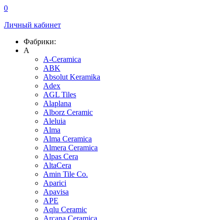
0
Личный кабинет
Фабрики:
A
A-Ceramica
ABK
Absolut Keramika
Adex
AGL Tiles
Alaplana
Alborz Ceramic
Aleluia
Alma
Alma Ceramica
Almera Ceramica
Alpas Cera
AltaCera
Amin Tile Co.
Aparici
Apavisa
APE
Aqlu Ceramic
Arcana Ceramica