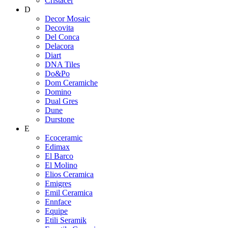
Cristacer
D
Decor Mosaic
Decovita
Del Conca
Delacora
Diart
DNA Tiles
Do&Po
Dom Ceramiche
Domino
Dual Gres
Dune
Durstone
E
Ecoceramic
Edimax
El Barco
El Molino
Elios Ceramica
Emigres
Emil Ceramica
Ennface
Equipe
Etili Seramik