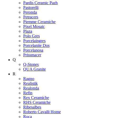
Pardis Ceramic Pazh
Pastorelli
Peronda
Petracers
Piemme Ceramiche
Pixel Mosaic
Plaza
Polo Gres
Porcelaingres
Porcelanite Dos
Porcelanosa
Prissmacer
Q
Q-Stones
QUA Granite
R
Ragno
Realistik
Realonda
Refin
Rex Ceramiche
RHS Ceramiche
Ribesalbes
Roberto Cavalli Home
Roca