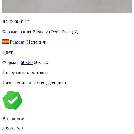
ID: 00080177
Керамогранит Eleganza Perla Rect.(N)
Pamesa
(Испания)
Цвет:
Формат:
60x60
60x120
Поверхность: матовая
Назначение: для стен, для пола
В наличии
4 907
c
/м2