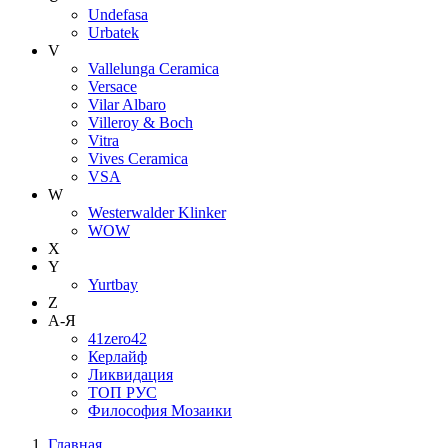
Undefasa
Urbatek
V
Vallelunga Ceramica
Versace
Vilar Albaro
Villeroy & Boch
Vitra
Vives Ceramica
VSA
W
Westerwalder Klinker
WOW
X
Y
Yurtbay
Z
А-Я
41zero42
Керлайф
Ликвидация
ТОП РУС
Философия Мозаики
Главная