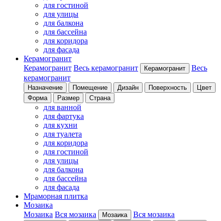
для гостиной
для улицы
для балкона
для бассейна
для коридора
для фасада
Керамогранит
Керамогранит
Весь керамогранит
Весь
Керамогранит
керамогранит
Назначение
Помещение
Дизайн
Поверхность
Цвет
Форма
Размер
Страна
для ванной
для фартука
для кухни
для туалета
для коридора
для гостиной
для улицы
для балкона
для бассейна
для фасада
Мраморная плитка
Мозаика
Мозаика
Вся мозаика
Вся мозаика
Мозаика