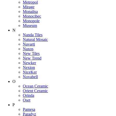
Metropol
Mirage
Monalisa
Monocibec
Monopole
Museum
N
Nanda Tiles
Natural Mosaic
Navarti
Naxos
New Tiles
New Trend
Newker
Nexion
NiceKer
Novabell
O
Ocean Ceramic
Orient Ceramic
Orinda
Oset
P
Pamesa
Paradyz