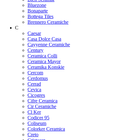
Bluezone
Bonaparte
Bottega Tiles
Brennero Ceramiche
C
Caesar
Casa Dolce Casa
Cayyenne Ceramiche
Century
Ceramica Colli
Ceramica Mayor
Ceramika Konskie
Cercom
Cerdomus
Cerrad
Cevica
Cicogres
Cifre Ceramica
Cir Ceramiche
Cl Ker
Codicer 95
Coliseum
Colorker Ceramica
Creto