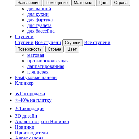
Назначение
Помещение
Материал
Цвет
Страна
для ванной
для кухни
для фартука
для туалета
для бассейна
Ступени
Ступени
Все ступени
Все ступени
Ступени
Поверхность
Страна
Цвет
матовая
противоскользящая
лаппатированная
глянцевая
Бамбуковые панели
Клинкер
🔥Распродажа
⭐-40% на плитку
⚡️Ликвидация
3D дизайн
Аналог по фото
Новинка
Новинки
Производители
Адрес салона