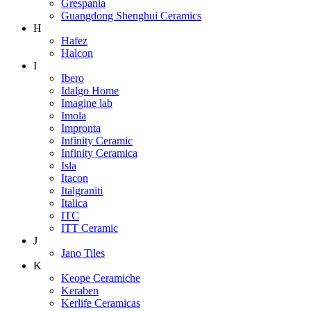
Grespania
Guangdong Shenghui Ceramics
H
Hafez
Halcon
I
Ibero
Idalgo Home
Imagine lab
Imola
Impronta
Infinity Ceramic
Infinity Ceramica
Isla
Itacon
Italgraniti
Italica
ITC
ITT Ceramic
J
Jano Tiles
K
Keope Ceramiche
Keraben
Kerlife Ceramicas