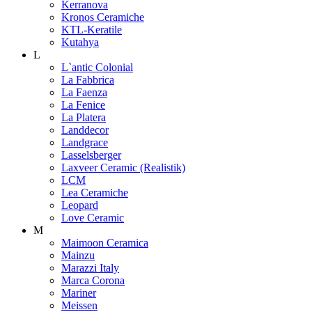
Kerranova
Kronos Ceramiche
KTL-Keratile
Kutahya
L
L`antic Colonial
La Fabbrica
La Faenza
La Fenice
La Platera
Landdecor
Landgrace
Lasselsberger
Laxveer Ceramic (Realistik)
LCM
Lea Ceramiche
Leopard
Love Ceramic
M
Maimoon Ceramica
Mainzu
Marazzi Italy
Marca Corona
Mariner
Meissen