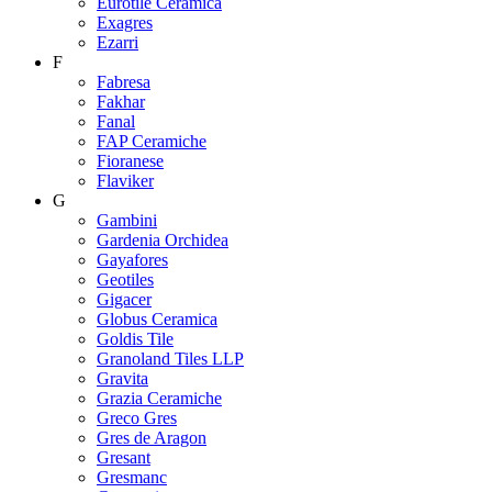
Eurotile Ceramica
Exagres
Ezarri
F
Fabresa
Fakhar
Fanal
FAP Ceramiche
Fioranese
Flaviker
G
Gambini
Gardenia Orchidea
Gayafores
Geotiles
Gigacer
Globus Ceramica
Goldis Tile
Granoland Tiles LLP
Gravita
Grazia Ceramiche
Greco Gres
Gres de Aragon
Gresant
Gresmanc