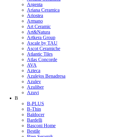
Argenta
Ariana Ceramica
Ariostea
Armano
Art Ceramic
Art&Natura
Artkera Group
Ascale by TAU
Ascot Ceramiche
Atlantic Tiles
Atlas Concorde
AVA
Azteca
Azulejos Benadresa
Azulev
Azuliber
Azuvi
B
B-PLUS
B-Thin
Baldocer
Bardelli
Basconi Home
Bestile
Bien Seramik