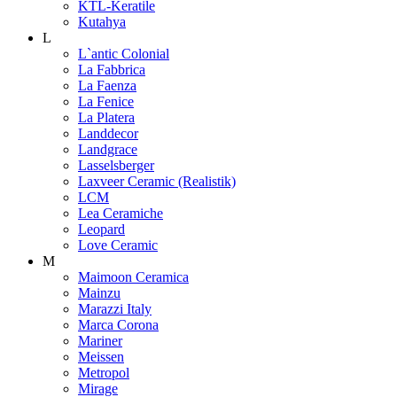
KTL-Keratile
Kutahya
L
L`antic Colonial
La Fabbrica
La Faenza
La Fenice
La Platera
Landdecor
Landgrace
Lasselsberger
Laxveer Ceramic (Realistik)
LCM
Lea Ceramiche
Leopard
Love Ceramic
M
Maimoon Ceramica
Mainzu
Marazzi Italy
Marca Corona
Mariner
Meissen
Metropol
Mirage