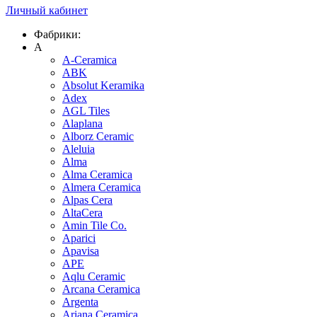
Личный кабинет
Фабрики:
A
A-Ceramica
ABK
Absolut Keramika
Adex
AGL Tiles
Alaplana
Alborz Ceramic
Aleluia
Alma
Alma Ceramica
Almera Ceramica
Alpas Cera
AltaCera
Amin Tile Co.
Aparici
Apavisa
APE
Aqlu Ceramic
Arcana Ceramica
Argenta
Ariana Ceramica