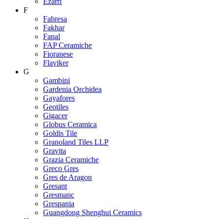
Ezarri
F
Fabresa
Fakhar
Fanal
FAP Ceramiche
Fioranese
Flaviker
G
Gambini
Gardenia Orchidea
Gayafores
Geotiles
Gigacer
Globus Ceramica
Goldis Tile
Granoland Tiles LLP
Gravita
Grazia Ceramiche
Greco Gres
Gres de Aragon
Gresant
Gresmanc
Grespania
Guangdong Shenghui Ceramics