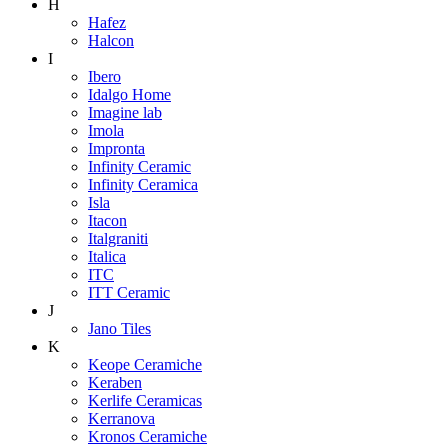
H
Hafez
Halcon
I
Ibero
Idalgo Home
Imagine lab
Imola
Impronta
Infinity Ceramic
Infinity Ceramica
Isla
Itacon
Italgraniti
Italica
ITC
ITT Ceramic
J
Jano Tiles
K
Keope Ceramiche
Keraben
Kerlife Ceramicas
Kerranova
Kronos Ceramiche