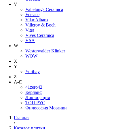
V
Vallelunga Ceramica
Versace
Vilar Albaro
Villeroy & Boch
Vitra
Vives Ceramica
VSA
W
Westerwalder Klinker
WOW
X
Y
Yurtbay
Z
А-Я
41zero42
Керлайф
Ликвидация
ТОП РУС
Философия Мозаики
Главная
/
Каталог плитки