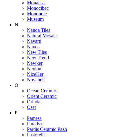
Monalisa
Monocibec
Monopole
Museum
N
Nanda Tiles
Natural Mosaic
Navarti
Naxos
New Tiles
New Trend
Newker
Nexion
NiceKer
Novabell
O
Ocean Ceramic
Orient Ceramic
Orinda
Oset
P
Pamesa
Paradyz
Pardis Ceramic Pazh
Pastorelli