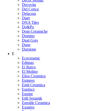
Decor Mosaic
Decovita
Del Conca
Delacora
Diart
DNA Tiles
Do&Po
Dom Ceramiche
Domino
Dual Gres
Dune
Durstone
E
Ecoceramic
Edimax
El Barco
El Molino
Elios Ceramica
Emigres
Emil Ceramica
Ennface
Equipe
Etili Seramik
Eurotile Ceramica
Exagres