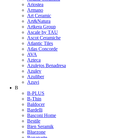
Ariostea
Armano
Art Ceramic
Art&Natura
Artkera Group
Ascale by TAU
Ascot Ceramiche
Atlantic Tiles
Atlas Concorde
AVA
Azteca
Azulejos Benadresa
Azulev
Azuliber
Azuvi
B
B-PLUS
B-Thin
Baldocer
Bardelli
Basconi Home
Bestile
Bien Seramik
Bluezone
Bonaparte