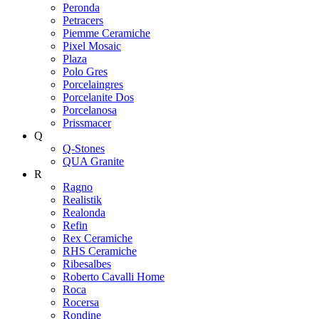
Peronda
Petracers
Piemme Ceramiche
Pixel Mosaic
Plaza
Polo Gres
Porcelaingres
Porcelanite Dos
Porcelanosa
Prissmacer
Q
Q-Stones
QUA Granite
R
Ragno
Realistik
Realonda
Refin
Rex Ceramiche
RHS Ceramiche
Ribesalbes
Roberto Cavalli Home
Roca
Rocersa
Rondine