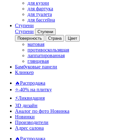
для кухни
для фартука
для туалета
для бассейна
Ступени
Ступени
Ступени
Поверхность
Страна
Цвет
матовая
противоскользящая
лаппатированная
глянцевая
Бамбуковые панели
Клинкер
🔥Распродажа
⭐-40% на плитку
⚡️Ликвидация
3D дизайн
Аналог по фото
Новинка
Новинки
Производители
Адрес салона
🔥Распродажа