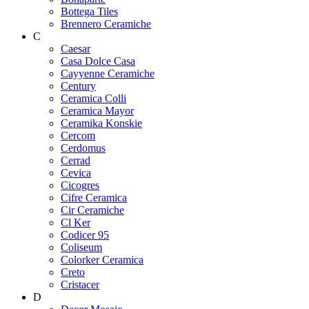
Bottega Tiles
Brennero Ceramiche
C
Caesar
Casa Dolce Casa
Cayyenne Ceramiche
Century
Ceramica Colli
Ceramica Mayor
Ceramika Konskie
Cercom
Cerdomus
Cerrad
Cevica
Cicogres
Cifre Ceramica
Cir Ceramiche
Cl Ker
Codicer 95
Coliseum
Colorker Ceramica
Creto
Cristacer
D