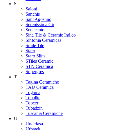
S
Saloni
Sanchis
Sant Agostino
Serenissima Cir
Settecento
Sina Tile & Ceramic Ind.co
Sinfonia Ceramicas
Smile Tile
Staro
Staro Slim
STiles Ceramic
STN Ceramica
Supergres
T
Tagina Ceramiche
TAU Ceramica
Togama
Tonalite
Topcer
Tubadzin
Tuscania Ceramiche
U
Undefasa
Urbatek