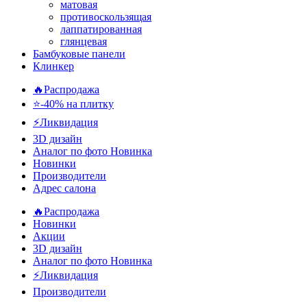
матовая
противоскользящая
лаппатированная
глянцевая
Бамбуковые панели
Клинкер
🔥Распродажа
⭐-40% на плитку
⚡️Ликвидация
3D дизайн
Аналог по фото
Новинка
Новинки
Производители
Адрес салона
🔥Распродажа
Новинки
Акции
3D дизайн
Аналог по фото
Новинка
⚡Ликвидация
Производители