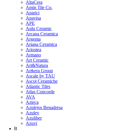
AltaCera
Amin Tile Co.
Aparici
Apavisa
APE
Aqlu Ceramic
Arcana Ceramica
Argenta
Ariana Ceramica
Ariostea
Armano
Art Ceramic
Art&Natura
Artkera Group
Ascale by TAU
Ascot Ceramiche
Atlantic Tiles
Atlas Concorde
AVA
Azteca
Azulejos Benadresa
Azulev
Azuliber
Azuvi
B