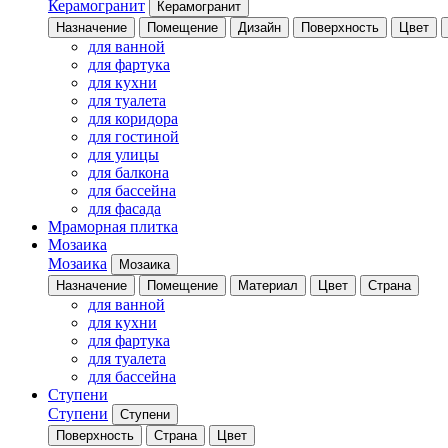
Керамогранит
Керамогранит
Назначение
Помещение
Дизайн
Поверхность
Цвет
для ванной
для фартука
для кухни
для туалета
для коридора
для гостиной
для улицы
для балкона
для бассейна
для фасада
Мраморная плитка
Мозаика
Мозаика
Мозаика
Назначение
Помещение
Материал
Цвет
Страна
для ванной
для кухни
для фартука
для туалета
для бассейна
Ступени
Ступени
Ступени
Поверхность
Страна
Цвет