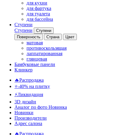
для кухни
для фартука
для туалета
для бассейна
Ступени
Ступени
Ступени
Поверхность
Страна
Цвет
матовая
противоскользящая
лаппатированная
глянцевая
Бамбуковые панели
Клинкер
🔥Распродажа
⭐-40% на плитку
⚡️Ликвидация
3D дизайн
Аналог по фото
Новинка
Новинки
Производители
Адрес салона
🔥Распродажа