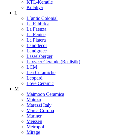
KTL-Keratile
Kutahya
L
L`antic Colonial
La Fabbrica
La Faenza
La Fenice
La Platera
Landdecor
Landgrace
Lasselsberger
Laxveer Ceramic (Realistik)
LCM
Lea Ceramiche
Leopard
Love Ceramic
M
Maimoon Ceramica
Mainzu
Marazzi Italy
Marca Corona
Mariner
Meissen
Metropol
Mirage