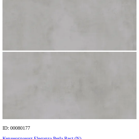
ID: 00080177
Керамогранит Eleganza Perla Rect.(N)