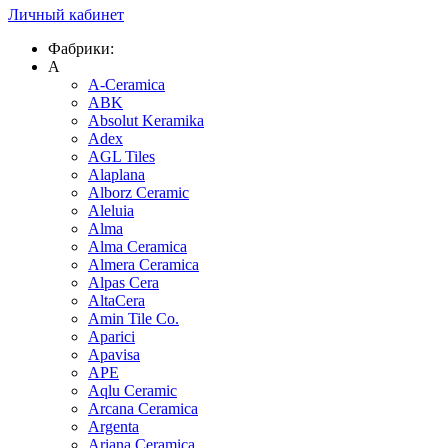
Личный кабинет
Фабрики:
A
A-Ceramica
ABK
Absolut Keramika
Adex
AGL Tiles
Alaplana
Alborz Ceramic
Aleluia
Alma
Alma Ceramica
Almera Ceramica
Alpas Cera
AltaCera
Amin Tile Co.
Aparici
Apavisa
APE
Aqlu Ceramic
Arcana Ceramica
Argenta
Ariana Ceramica