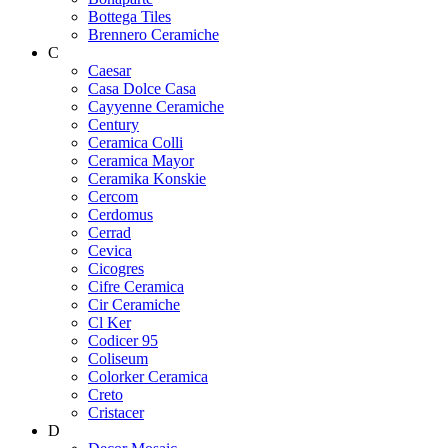
Bottega Tiles
Brennero Ceramiche
C
Caesar
Casa Dolce Casa
Cayyenne Ceramiche
Century
Ceramica Colli
Ceramica Mayor
Ceramika Konskie
Cercom
Cerdomus
Cerrad
Cevica
Cicogres
Cifre Ceramica
Cir Ceramiche
Cl Ker
Codicer 95
Coliseum
Colorker Ceramica
Creto
Cristacer
D