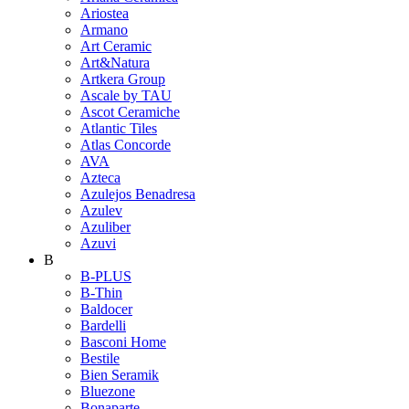
Ariostea
Armano
Art Ceramic
Art&Natura
Artkera Group
Ascale by TAU
Ascot Ceramiche
Atlantic Tiles
Atlas Concorde
AVA
Azteca
Azulejos Benadresa
Azulev
Azuliber
Azuvi
B
B-PLUS
B-Thin
Baldocer
Bardelli
Basconi Home
Bestile
Bien Seramik
Bluezone
Bonaparte