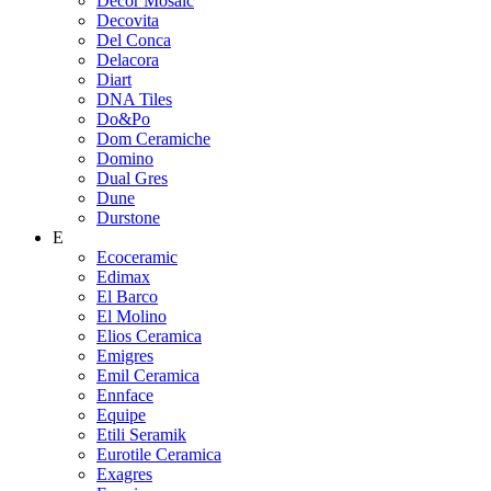
Decor Mosaic
Decovita
Del Conca
Delacora
Diart
DNA Tiles
Do&Po
Dom Ceramiche
Domino
Dual Gres
Dune
Durstone
E
Ecoceramic
Edimax
El Barco
El Molino
Elios Ceramica
Emigres
Emil Ceramica
Ennface
Equipe
Etili Seramik
Eurotile Ceramica
Exagres