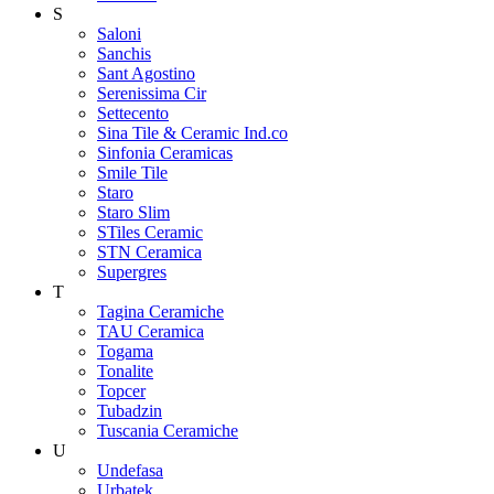
S
Saloni
Sanchis
Sant Agostino
Serenissima Cir
Settecento
Sina Tile & Ceramic Ind.co
Sinfonia Ceramicas
Smile Tile
Staro
Staro Slim
STiles Ceramic
STN Ceramica
Supergres
T
Tagina Ceramiche
TAU Ceramica
Togama
Tonalite
Topcer
Tubadzin
Tuscania Ceramiche
U
Undefasa
Urbatek