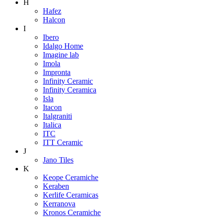
H
Hafez
Halcon
I
Ibero
Idalgo Home
Imagine lab
Imola
Impronta
Infinity Ceramic
Infinity Ceramica
Isla
Itacon
Italgraniti
Italica
ITC
ITT Ceramic
J
Jano Tiles
K
Keope Ceramiche
Keraben
Kerlife Ceramicas
Kerranova
Kronos Ceramiche