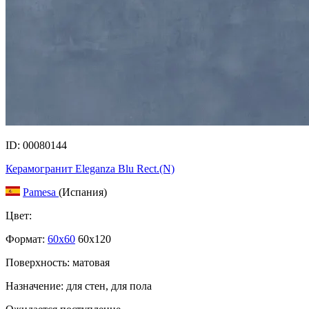
ID: 00080144
Керамогранит Eleganza Blu Rect.(N)
Pamesa
(Испания)
Цвет:
Формат:
60x60
60x120
Поверхность: матовая
Назначение: для стен, для пола