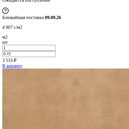
Ожидается поступление
Ближайшая поставка
09.09.26
4 907
c
/м2
м2
шт
3 533
₽
В корзину