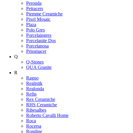
Peronda
Petracers
Piemme Ceramiche
Pixel Mosaic
Plaza
Polo Gres
Porcelaingres
Porcelanite Dos
Porcelanosa
Prissmacer
Q
Q-Stones
QUA Granite
R
Ragno
Realistik
Realonda
Refin
Rex Ceramiche
RHS Ceramiche
Ribesalbes
Roberto Cavalli Home
Roca
Rocersa
Rondine