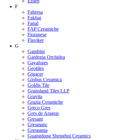
Ezarri
F
Fabresa
Fakhar
Fanal
FAP Ceramiche
Fioranese
Flaviker
G
Gambini
Gardenia Orchidea
Gayafores
Geotiles
Gigacer
Globus Ceramica
Goldis Tile
Granoland Tiles LLP
Gravita
Grazia Ceramiche
Greco Gres
Gres de Aragon
Gresant
Gresmanc
Grespania
Guangdong Shenghui Ceramics