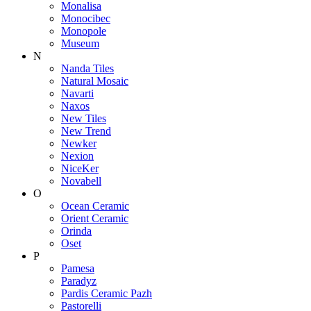
Monalisa
Monocibec
Monopole
Museum
N
Nanda Tiles
Natural Mosaic
Navarti
Naxos
New Tiles
New Trend
Newker
Nexion
NiceKer
Novabell
O
Ocean Ceramic
Orient Ceramic
Orinda
Oset
P
Pamesa
Paradyz
Pardis Ceramic Pazh
Pastorelli