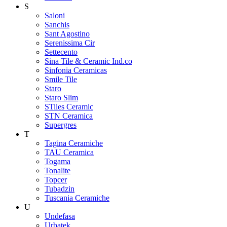
S
Saloni
Sanchis
Sant Agostino
Serenissima Cir
Settecento
Sina Tile & Ceramic Ind.co
Sinfonia Ceramicas
Smile Tile
Staro
Staro Slim
STiles Ceramic
STN Ceramica
Supergres
T
Tagina Ceramiche
TAU Ceramica
Togama
Tonalite
Topcer
Tubadzin
Tuscania Ceramiche
U
Undefasa
Urbatek