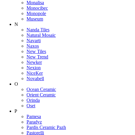
Monalisa
Monocibec
Monopole
Museum
N
Nanda Tiles
Natural Mosaic
Navarti
Naxos
New Tiles
New Trend
Newker
Nexion
NiceKer
Novabell
O
Ocean Ceramic
Orient Ceramic
Orinda
Oset
P
Pamesa
Paradyz
Pardis Ceramic Pazh
Pastorelli