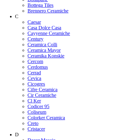
Bottega Tiles
Brennero Ceramiche
C
Caesar
Casa Dolce Casa
Cayyenne Ceramiche
Century
Ceramica Colli
Ceramica Mayor
Ceramika Konskie
Cercom
Cerdomus
Cerrad
Cevica
Cicogres
Cifre Ceramica
Cir Ceramiche
Cl Ker
Codicer 95
Coliseum
Colorker Ceramica
Creto
Cristacer
D