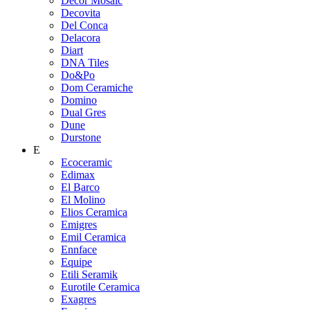
Decor Mosaic
Decovita
Del Conca
Delacora
Diart
DNA Tiles
Do&Po
Dom Ceramiche
Domino
Dual Gres
Dune
Durstone
E
Ecoceramic
Edimax
El Barco
El Molino
Elios Ceramica
Emigres
Emil Ceramica
Ennface
Equipe
Etili Seramik
Eurotile Ceramica
Exagres