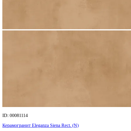
ID: 00081114
Керамогранит Eleganza Siena Rect. (N)