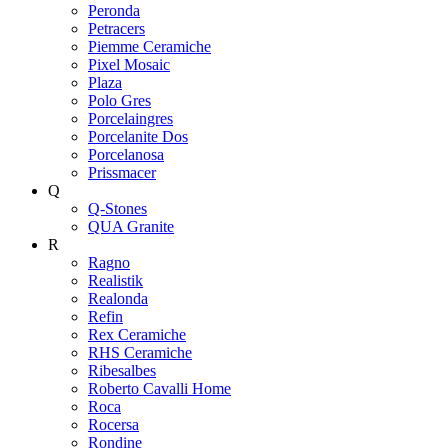
Peronda
Petracers
Piemme Ceramiche
Pixel Mosaic
Plaza
Polo Gres
Porcelaingres
Porcelanite Dos
Porcelanosa
Prissmacer
Q
Q-Stones
QUA Granite
R
Ragno
Realistik
Realonda
Refin
Rex Ceramiche
RHS Ceramiche
Ribesalbes
Roberto Cavalli Home
Roca
Rocersa
Rondine