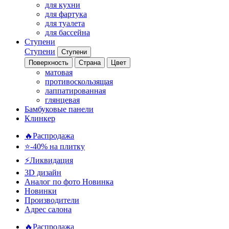
для кухни
для фартука
для туалета
для бассейна
Ступени
Ступени
Ступени
Поверхность
Страна
Цвет
матовая
противоскользящая
лаппатированная
глянцевая
Бамбуковые панели
Клинкер
🔥Распродажа
⭐-40% на плитку
⚡️Ликвидация
3D дизайн
Аналог по фото
Новинка
Новинки
Производители
Адрес салона
🔥Распродажа