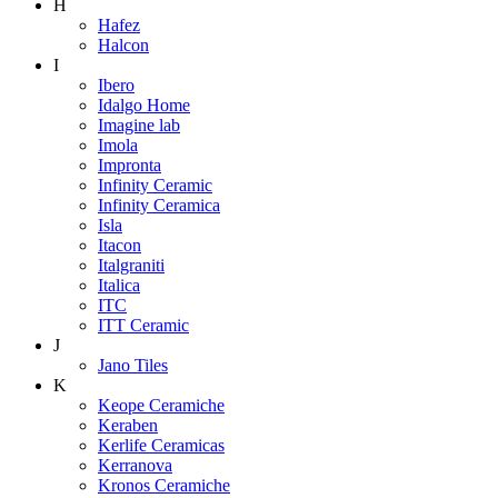
H
Hafez
Halcon
I
Ibero
Idalgo Home
Imagine lab
Imola
Impronta
Infinity Ceramic
Infinity Ceramica
Isla
Itacon
Italgraniti
Italica
ITC
ITT Ceramic
J
Jano Tiles
K
Keope Ceramiche
Keraben
Kerlife Ceramicas
Kerranova
Kronos Ceramiche