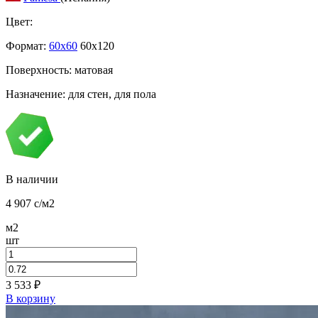
Цвет:
Формат:
60x60
60x120
Поверхность: матовая
Назначение: для стен, для пола
В наличии
4 907
c
/м2
м2
шт
3 533
₽
В корзину