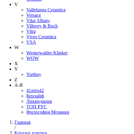
V
Vallelunga Ceramica
Versace
Vilar Albaro
Villeroy & Boch
Vitra
Vives Ceramica
VSA
W
Westerwalder Klinker
WOW
X
Y
Yurtbay
Z
А-Я
41zero42
Керлайф
Ликвидация
ТОП РУС
Философия Мозаики
Главная
/
Каталог плитки