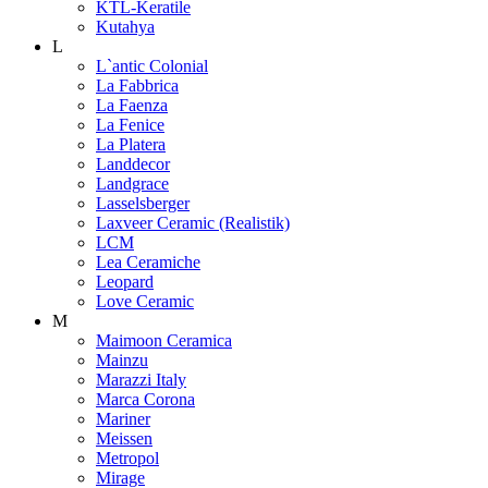
KTL-Keratile
Kutahya
L
L`antic Colonial
La Fabbrica
La Faenza
La Fenice
La Platera
Landdecor
Landgrace
Lasselsberger
Laxveer Ceramic (Realistik)
LCM
Lea Ceramiche
Leopard
Love Ceramic
M
Maimoon Ceramica
Mainzu
Marazzi Italy
Marca Corona
Mariner
Meissen
Metropol
Mirage