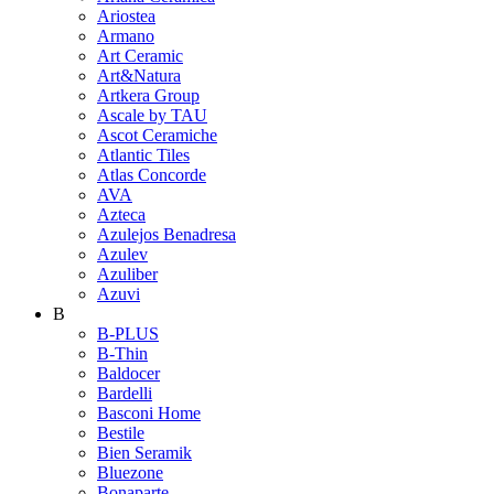
Ariostea
Armano
Art Ceramic
Art&Natura
Artkera Group
Ascale by TAU
Ascot Ceramiche
Atlantic Tiles
Atlas Concorde
AVA
Azteca
Azulejos Benadresa
Azulev
Azuliber
Azuvi
B
B-PLUS
B-Thin
Baldocer
Bardelli
Basconi Home
Bestile
Bien Seramik
Bluezone
Bonaparte