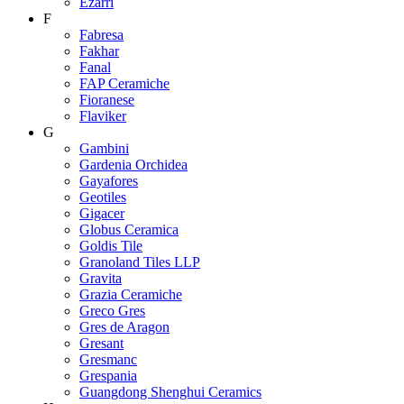
Ezarri
F
Fabresa
Fakhar
Fanal
FAP Ceramiche
Fioranese
Flaviker
G
Gambini
Gardenia Orchidea
Gayafores
Geotiles
Gigacer
Globus Ceramica
Goldis Tile
Granoland Tiles LLP
Gravita
Grazia Ceramiche
Greco Gres
Gres de Aragon
Gresant
Gresmanc
Grespania
Guangdong Shenghui Ceramics