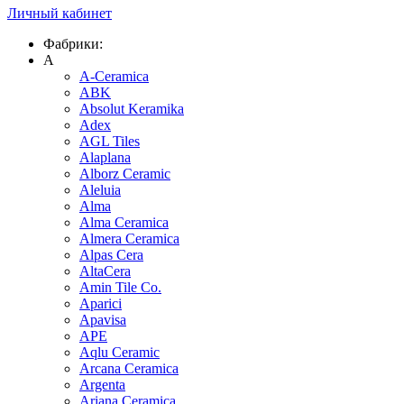
Личный кабинет
Фабрики:
A
A-Ceramica
ABK
Absolut Keramika
Adex
AGL Tiles
Alaplana
Alborz Ceramic
Aleluia
Alma
Alma Ceramica
Almera Ceramica
Alpas Cera
AltaCera
Amin Tile Co.
Aparici
Apavisa
APE
Aqlu Ceramic
Arcana Ceramica
Argenta
Ariana Ceramica