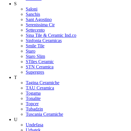
S
Saloni
Sanchis
Sant Agostino
Serenissima Cir
Settecento
Sina Tile & Ceramic Ind.co
Sinfonia Ceramicas
Smile Tile
Staro
Staro Slim
STiles Ceramic
STN Ceramica
Supergres
T
Tagina Ceramiche
TAU Ceramica
Togama
Tonalite
Topcer
Tubadzin
Tuscania Ceramiche
U
Undefasa
Urbatek