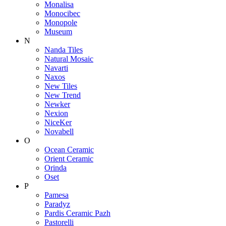
Monalisa
Monocibec
Monopole
Museum
N
Nanda Tiles
Natural Mosaic
Navarti
Naxos
New Tiles
New Trend
Newker
Nexion
NiceKer
Novabell
O
Ocean Ceramic
Orient Ceramic
Orinda
Oset
P
Pamesa
Paradyz
Pardis Ceramic Pazh
Pastorelli