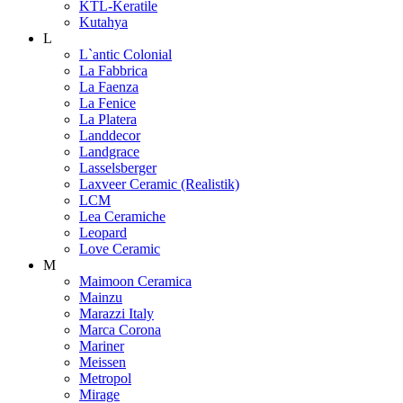
KTL-Keratile
Kutahya
L
L`antic Colonial
La Fabbrica
La Faenza
La Fenice
La Platera
Landdecor
Landgrace
Lasselsberger
Laxveer Ceramic (Realistik)
LCM
Lea Ceramiche
Leopard
Love Ceramic
M
Maimoon Ceramica
Mainzu
Marazzi Italy
Marca Corona
Mariner
Meissen
Metropol
Mirage