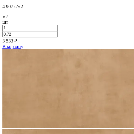
4 907
c
/м2
м2
шт
3 533
₽
В корзину