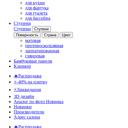
для кухни
для фартука
для туалета
для бассейна
Ступени
Ступени
Ступени
Поверхность
Страна
Цвет
матовая
противоскользящая
лаппатированная
глянцевая
Бамбуковые панели
Клинкер
🔥Распродажа
⭐-40% на плитку
⚡️Ликвидация
3D дизайн
Аналог по фото
Новинка
Новинки
Производители
Адрес салона
🔥Распродажа