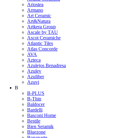
Ariostea
Armano
Art Ceramic
Art&Natura
Artkera Group
Ascale by TAU
Ascot Ceramiche
Atlantic Tiles
Atlas Concorde
AVA
Azteca
Azulejos Benadresa
Azulev
Azuliber
Azuvi
B
B-PLUS
B-Thin
Baldocer
Bardelli
Basconi Home
Bestile
Bien Seramik
Bluezone
Bonaparte