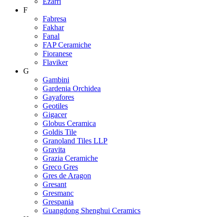
Ezarri
F
Fabresa
Fakhar
Fanal
FAP Ceramiche
Fioranese
Flaviker
G
Gambini
Gardenia Orchidea
Gayafores
Geotiles
Gigacer
Globus Ceramica
Goldis Tile
Granoland Tiles LLP
Gravita
Grazia Ceramiche
Greco Gres
Gres de Aragon
Gresant
Gresmanc
Grespania
Guangdong Shenghui Ceramics