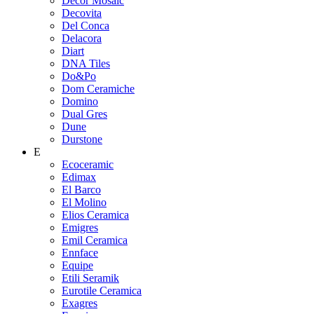
Decor Mosaic
Decovita
Del Conca
Delacora
Diart
DNA Tiles
Do&Po
Dom Ceramiche
Domino
Dual Gres
Dune
Durstone
E
Ecoceramic
Edimax
El Barco
El Molino
Elios Ceramica
Emigres
Emil Ceramica
Ennface
Equipe
Etili Seramik
Eurotile Ceramica
Exagres