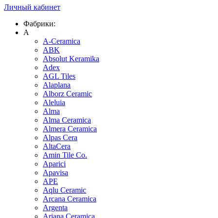
Личный кабинет
Фабрики:
A
A-Ceramica
ABK
Absolut Keramika
Adex
AGL Tiles
Alaplana
Alborz Ceramic
Aleluia
Alma
Alma Ceramica
Almera Ceramica
Alpas Cera
AltaCera
Amin Tile Co.
Aparici
Apavisa
APE
Aqlu Ceramic
Arcana Ceramica
Argenta
Ariana Ceramica