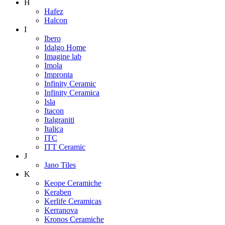
H
Hafez
Halcon
I
Ibero
Idalgo Home
Imagine lab
Imola
Impronta
Infinity Ceramic
Infinity Ceramica
Isla
Itacon
Italgraniti
Italica
ITC
ITT Ceramic
J
Jano Tiles
K
Keope Ceramiche
Keraben
Kerlife Ceramicas
Kerranova
Kronos Ceramiche