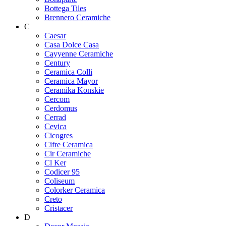
Bottega Tiles
Brennero Ceramiche
C
Caesar
Casa Dolce Casa
Cayyenne Ceramiche
Century
Ceramica Colli
Ceramica Mayor
Ceramika Konskie
Cercom
Cerdomus
Cerrad
Cevica
Cicogres
Cifre Ceramica
Cir Ceramiche
Cl Ker
Codicer 95
Coliseum
Colorker Ceramica
Creto
Cristacer
D