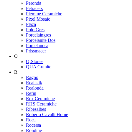
Peronda
Petracers
Piemme Ceramiche
Pixel Mosaic
Plaza
Polo Gres
Porcelaingres
Porcelanite Dos
Porcelanosa
Prissmacer
Q
Q-Stones
QUA Granite
R
Ragno
Realistik
Realonda
Refin
Rex Ceramiche
RHS Ceramiche
Ribesalbes
Roberto Cavalli Home
Roca
Rocersa
Rondine