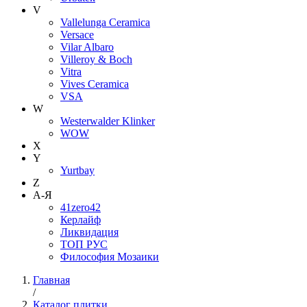
V
Vallelunga Ceramica
Versace
Vilar Albaro
Villeroy & Boch
Vitra
Vives Ceramica
VSA
W
Westerwalder Klinker
WOW
X
Y
Yurtbay
Z
А-Я
41zero42
Керлайф
Ликвидация
ТОП РУС
Философия Мозаики
Главная
/
Каталог плитки