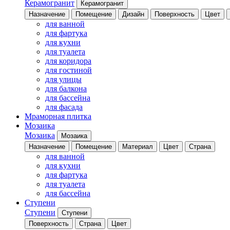
Керамогранит
Керамогранит
Назначение
Помещение
Дизайн
Поверхность
Цвет
для ванной
для фартука
для кухни
для туалета
для коридора
для гостиной
для улицы
для балкона
для бассейна
для фасада
Мраморная плитка
Мозаика
Мозаика
Мозаика
Назначение
Помещение
Материал
Цвет
Страна
для ванной
для кухни
для фартука
для туалета
для бассейна
Ступени
Ступени
Ступени
Поверхность
Страна
Цвет