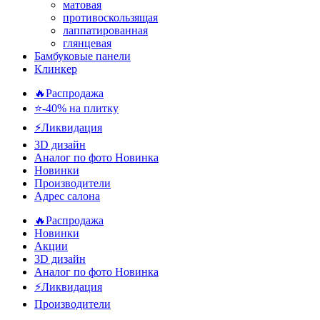
матовая
противоскользящая
лаппатированная
глянцевая
Бамбуковые панели
Клинкер
🔥Распродажа
⭐-40% на плитку
⚡️Ликвидация
3D дизайн
Аналог по фото
Новинка
Новинки
Производители
Адрес салона
🔥Распродажа
Новинки
Акции
3D дизайн
Аналог по фото
Новинка
⚡Ликвидация
Производители