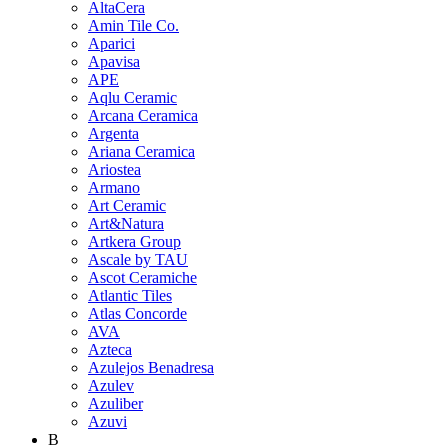
AltaCera
Amin Tile Co.
Aparici
Apavisa
APE
Aqlu Ceramic
Arcana Ceramica
Argenta
Ariana Ceramica
Ariostea
Armano
Art Ceramic
Art&Natura
Artkera Group
Ascale by TAU
Ascot Ceramiche
Atlantic Tiles
Atlas Concorde
AVA
Azteca
Azulejos Benadresa
Azulev
Azuliber
Azuvi
B