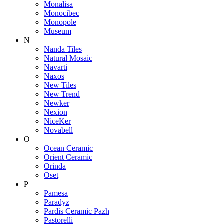
Monalisa
Monocibec
Monopole
Museum
N
Nanda Tiles
Natural Mosaic
Navarti
Naxos
New Tiles
New Trend
Newker
Nexion
NiceKer
Novabell
O
Ocean Ceramic
Orient Ceramic
Orinda
Oset
P
Pamesa
Paradyz
Pardis Ceramic Pazh
Pastorelli