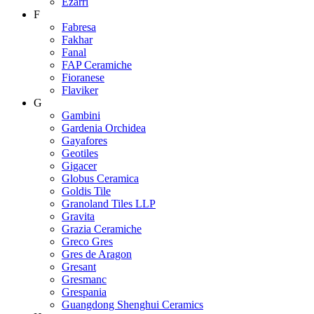
Ezarri
F
Fabresa
Fakhar
Fanal
FAP Ceramiche
Fioranese
Flaviker
G
Gambini
Gardenia Orchidea
Gayafores
Geotiles
Gigacer
Globus Ceramica
Goldis Tile
Granoland Tiles LLP
Gravita
Grazia Ceramiche
Greco Gres
Gres de Aragon
Gresant
Gresmanc
Grespania
Guangdong Shenghui Ceramics