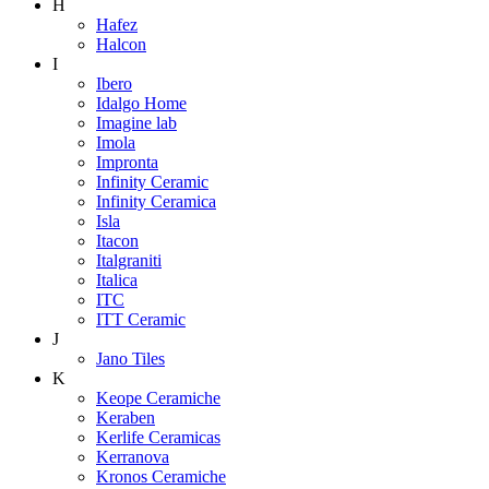
H
Hafez
Halcon
I
Ibero
Idalgo Home
Imagine lab
Imola
Impronta
Infinity Ceramic
Infinity Ceramica
Isla
Itacon
Italgraniti
Italica
ITC
ITT Ceramic
J
Jano Tiles
K
Keope Ceramiche
Keraben
Kerlife Ceramicas
Kerranova
Kronos Ceramiche