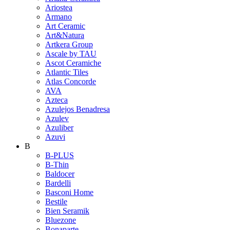
Ariostea
Armano
Art Ceramic
Art&Natura
Artkera Group
Ascale by TAU
Ascot Ceramiche
Atlantic Tiles
Atlas Concorde
AVA
Azteca
Azulejos Benadresa
Azulev
Azuliber
Azuvi
B
B-PLUS
B-Thin
Baldocer
Bardelli
Basconi Home
Bestile
Bien Seramik
Bluezone
Bonaparte