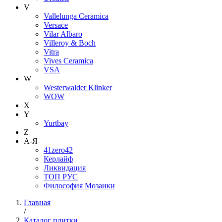
V
Vallelunga Ceramica
Versace
Vilar Albaro
Villeroy & Boch
Vitra
Vives Ceramica
VSA
W
Westerwalder Klinker
WOW
X
Y
Yurtbay
Z
А-Я
41zero42
Керлайф
Ликвидация
ТОП РУС
Философия Мозаики
Главная
/
Каталог плитки