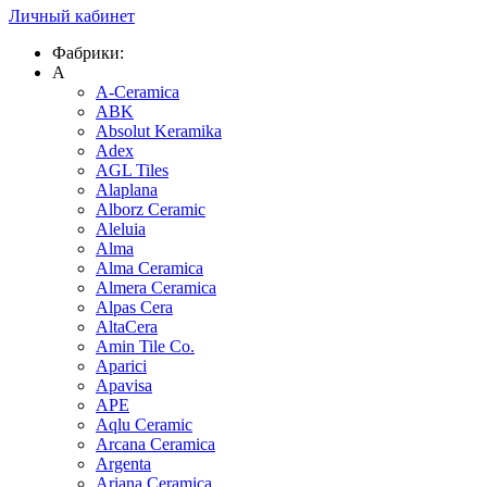
Личный кабинет
Фабрики:
A
A-Ceramica
ABK
Absolut Keramika
Adex
AGL Tiles
Alaplana
Alborz Ceramic
Aleluia
Alma
Alma Ceramica
Almera Ceramica
Alpas Cera
AltaCera
Amin Tile Co.
Aparici
Apavisa
APE
Aqlu Ceramic
Arcana Ceramica
Argenta
Ariana Ceramica