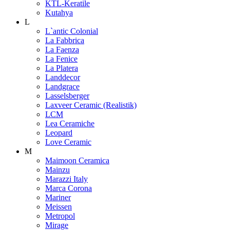
KTL-Keratile
Kutahya
L
L`antic Colonial
La Fabbrica
La Faenza
La Fenice
La Platera
Landdecor
Landgrace
Lasselsberger
Laxveer Ceramic (Realistik)
LCM
Lea Ceramiche
Leopard
Love Ceramic
M
Maimoon Ceramica
Mainzu
Marazzi Italy
Marca Corona
Mariner
Meissen
Metropol
Mirage