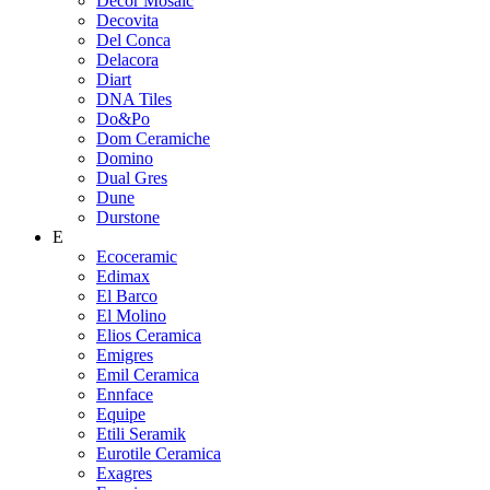
Decor Mosaic
Decovita
Del Conca
Delacora
Diart
DNA Tiles
Do&Po
Dom Ceramiche
Domino
Dual Gres
Dune
Durstone
E
Ecoceramic
Edimax
El Barco
El Molino
Elios Ceramica
Emigres
Emil Ceramica
Ennface
Equipe
Etili Seramik
Eurotile Ceramica
Exagres