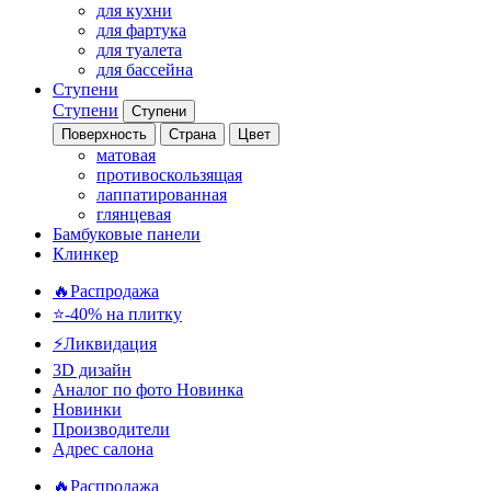
для кухни
для фартука
для туалета
для бассейна
Ступени
Ступени
Ступени
Поверхность
Страна
Цвет
матовая
противоскользящая
лаппатированная
глянцевая
Бамбуковые панели
Клинкер
🔥Распродажа
⭐-40% на плитку
⚡️Ликвидация
3D дизайн
Аналог по фото
Новинка
Новинки
Производители
Адрес салона
🔥Распродажа