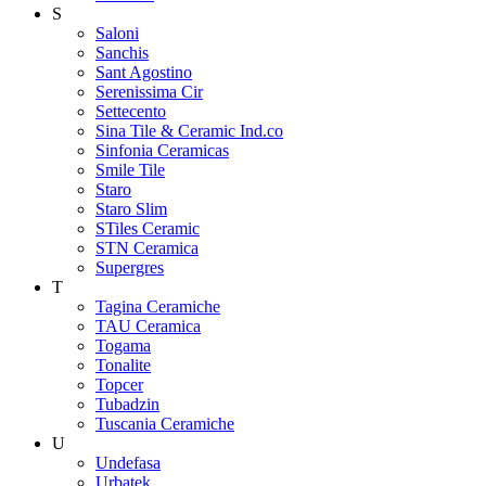
S
Saloni
Sanchis
Sant Agostino
Serenissima Cir
Settecento
Sina Tile & Ceramic Ind.co
Sinfonia Ceramicas
Smile Tile
Staro
Staro Slim
STiles Ceramic
STN Ceramica
Supergres
T
Tagina Ceramiche
TAU Ceramica
Togama
Tonalite
Topcer
Tubadzin
Tuscania Ceramiche
U
Undefasa
Urbatek