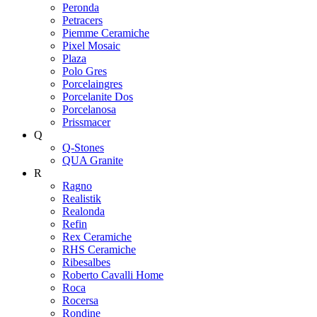
Peronda
Petracers
Piemme Ceramiche
Pixel Mosaic
Plaza
Polo Gres
Porcelaingres
Porcelanite Dos
Porcelanosa
Prissmacer
Q
Q-Stones
QUA Granite
R
Ragno
Realistik
Realonda
Refin
Rex Ceramiche
RHS Ceramiche
Ribesalbes
Roberto Cavalli Home
Roca
Rocersa
Rondine