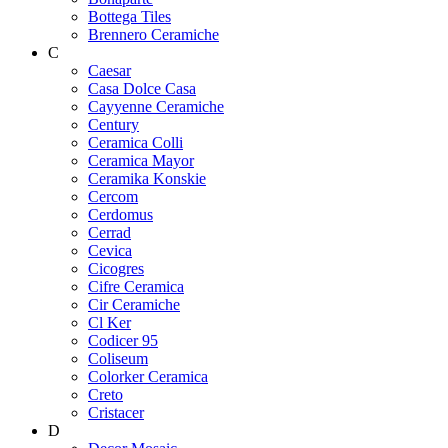
Bottega Tiles
Brennero Ceramiche
C
Caesar
Casa Dolce Casa
Cayyenne Ceramiche
Century
Ceramica Colli
Ceramica Mayor
Ceramika Konskie
Cercom
Cerdomus
Cerrad
Cevica
Cicogres
Cifre Ceramica
Cir Ceramiche
Cl Ker
Codicer 95
Coliseum
Colorker Ceramica
Creto
Cristacer
D