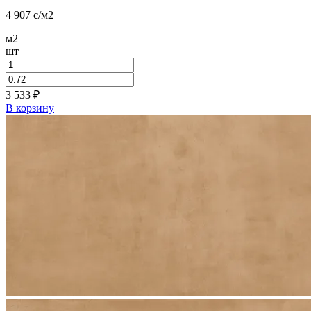
4 907
c
/м2
м2
шт
3 533
₽
В корзину