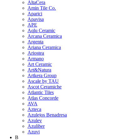
AltaCera
Amin Tile Co.
Aparici
Apavisa
APE
Aqlu Ceramic
Arcana Ceramica
Argenta
Ariana Ceramica
Ariostea
Armano
Art Ceramic
Art&Natura
Artkera Group
Ascale by TAU
Ascot Ceramiche
Atlantic Tiles
Atlas Concorde
AVA
Azteca
Azulejos Benadresa
Azulev
Azuliber
Azuvi
B