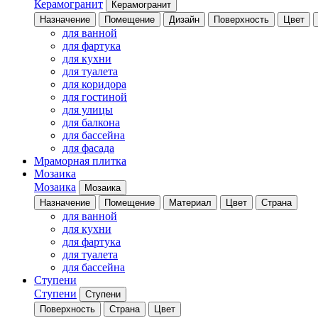
Керамогранит
Керамогранит
Назначение
Помещение
Дизайн
Поверхность
Цвет
для ванной
для фартука
для кухни
для туалета
для коридора
для гостиной
для улицы
для балкона
для бассейна
для фасада
Мраморная плитка
Мозаика
Мозаика
Мозаика
Назначение
Помещение
Материал
Цвет
Страна
для ванной
для кухни
для фартука
для туалета
для бассейна
Ступени
Ступени
Ступени
Поверхность
Страна
Цвет