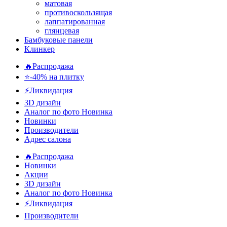
матовая
противоскользящая
лаппатированная
глянцевая
Бамбуковые панели
Клинкер
🔥Распродажа
⭐-40% на плитку
⚡️Ликвидация
3D дизайн
Аналог по фото
Новинка
Новинки
Производители
Адрес салона
🔥Распродажа
Новинки
Акции
3D дизайн
Аналог по фото
Новинка
⚡Ликвидация
Производители