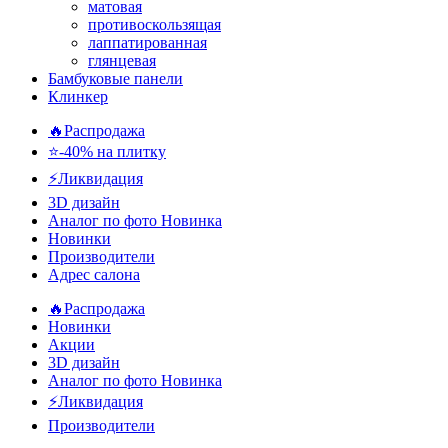
матовая
противоскользящая
лаппатированная
глянцевая
Бамбуковые панели
Клинкер
🔥Распродажа
⭐-40% на плитку
⚡️Ликвидация
3D дизайн
Аналог по фото
Новинка
Новинки
Производители
Адрес салона
🔥Распродажа
Новинки
Акции
3D дизайн
Аналог по фото
Новинка
⚡Ликвидация
Производители