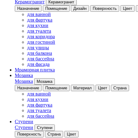
Керамогранит
Керамогранит
Назначение
Помещение
Дизайн
Поверхность
Цвет
для ванной
для фартука
для кухни
для туалета
для коридора
для гостиной
для улицы
для балкона
для бассейна
для фасада
Мраморная плитка
Мозаика
Мозаика
Мозаика
Назначение
Помещение
Материал
Цвет
Страна
для ванной
для кухни
для фартука
для туалета
для бассейна
Ступени
Ступени
Ступени
Поверхность
Страна
Цвет