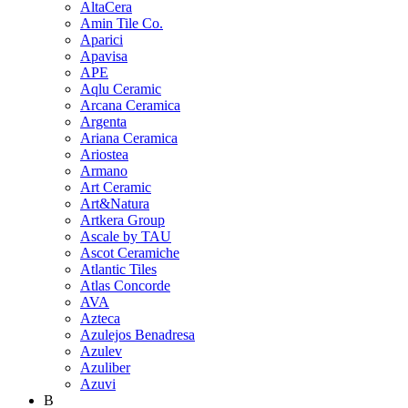
AltaCera
Amin Tile Co.
Aparici
Apavisa
APE
Aqlu Ceramic
Arcana Ceramica
Argenta
Ariana Ceramica
Ariostea
Armano
Art Ceramic
Art&Natura
Artkera Group
Ascale by TAU
Ascot Ceramiche
Atlantic Tiles
Atlas Concorde
AVA
Azteca
Azulejos Benadresa
Azulev
Azuliber
Azuvi
B