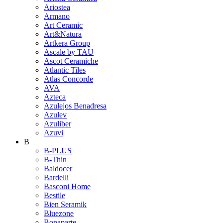
Ariostea
Armano
Art Ceramic
Art&Natura
Artkera Group
Ascale by TAU
Ascot Ceramiche
Atlantic Tiles
Atlas Concorde
AVA
Azteca
Azulejos Benadresa
Azulev
Azuliber
Azuvi
B
B-PLUS
B-Thin
Baldocer
Bardelli
Basconi Home
Bestile
Bien Seramik
Bluezone
Bonaparte