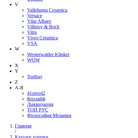
V
Vallelunga Ceramica
Versace
Vilar Albaro
Villeroy & Boch
Vitra
Vives Ceramica
VSA
W
Westerwalder Klinker
WOW
X
Y
Yurtbay
Z
А-Я
41zero42
Керлайф
Ликвидация
ТОП РУС
Философия Мозаики
Главная
/
Каталог плитки