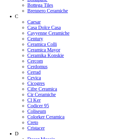
Bottega Tiles
Brennero Ceramiche
C
Caesar
Casa Dolce Casa
Cayyenne Ceramiche
Century
Ceramica Colli
Ceramica Mayor
Ceramika Konskie
Cercom
Cerdomus
Cerrad
Cevica
Cicogres
Cifre Ceramica
Cir Ceramiche
Cl Ker
Codicer 95
Coliseum
Colorker Ceramica
Creto
Cristacer
D