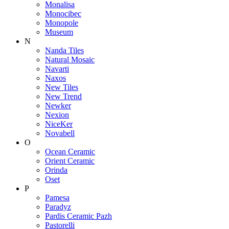
Monalisa
Monocibec
Monopole
Museum
N
Nanda Tiles
Natural Mosaic
Navarti
Naxos
New Tiles
New Trend
Newker
Nexion
NiceKer
Novabell
O
Ocean Ceramic
Orient Ceramic
Orinda
Oset
P
Pamesa
Paradyz
Pardis Ceramic Pazh
Pastorelli