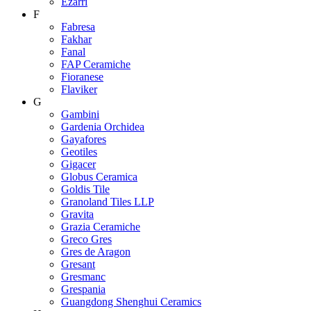
Ezarri
F
Fabresa
Fakhar
Fanal
FAP Ceramiche
Fioranese
Flaviker
G
Gambini
Gardenia Orchidea
Gayafores
Geotiles
Gigacer
Globus Ceramica
Goldis Tile
Granoland Tiles LLP
Gravita
Grazia Ceramiche
Greco Gres
Gres de Aragon
Gresant
Gresmanc
Grespania
Guangdong Shenghui Ceramics