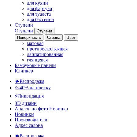
для кухни
для фартука
для туалета
для бассейна
Ступени
Ступени
Ступени
Поверхность
Страна
Цвет
матовая
противоскользящая
лаппатированная
глянцевая
Бамбуковые панели
Клинкер
🔥Распродажа
⭐-40% на плитку
⚡️Ликвидация
3D дизайн
Аналог по фото
Новинка
Новинки
Производители
Адрес салона
🔥Распродажа