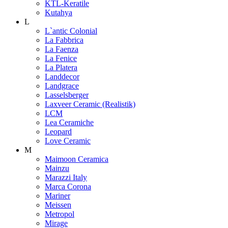
KTL-Keratile
Kutahya
L
L`antic Colonial
La Fabbrica
La Faenza
La Fenice
La Platera
Landdecor
Landgrace
Lasselsberger
Laxveer Ceramic (Realistik)
LCM
Lea Ceramiche
Leopard
Love Ceramic
M
Maimoon Ceramica
Mainzu
Marazzi Italy
Marca Corona
Mariner
Meissen
Metropol
Mirage