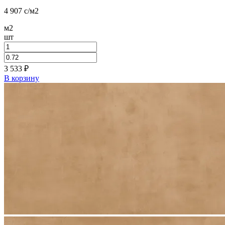
4 907
c
/м2
м2
шт
3 533
₽
В корзину