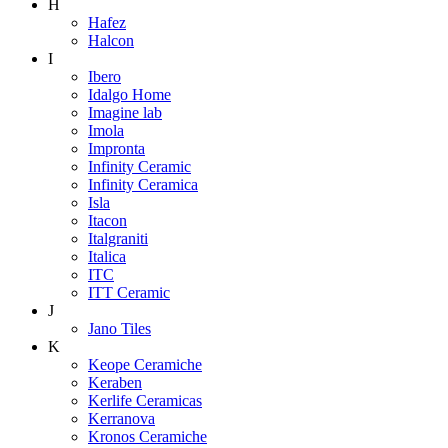
H
Hafez
Halcon
I
Ibero
Idalgo Home
Imagine lab
Imola
Impronta
Infinity Ceramic
Infinity Ceramica
Isla
Itacon
Italgraniti
Italica
ITC
ITT Ceramic
J
Jano Tiles
K
Keope Ceramiche
Keraben
Kerlife Ceramicas
Kerranova
Kronos Ceramiche