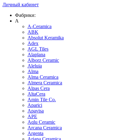
Личный кабинет
Фабрики:
A
A-Ceramica
ABK
Absolut Keramika
Adex
AGL Tiles
Alaplana
Alborz Ceramic
Aleluia
Alma
Alma Ceramica
Almera Ceramica
Alpas Cera
AltaCera
Amin Tile Co.
Aparici
Apavisa
APE
Aqlu Ceramic
Arcana Ceramica
Argenta
Ariana Ceramica