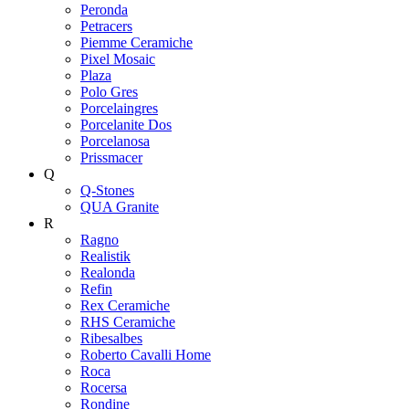
Peronda
Petracers
Piemme Ceramiche
Pixel Mosaic
Plaza
Polo Gres
Porcelaingres
Porcelanite Dos
Porcelanosa
Prissmacer
Q
Q-Stones
QUA Granite
R
Ragno
Realistik
Realonda
Refin
Rex Ceramiche
RHS Ceramiche
Ribesalbes
Roberto Cavalli Home
Roca
Rocersa
Rondine