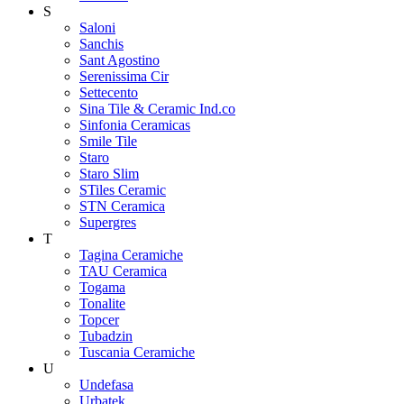
S
Saloni
Sanchis
Sant Agostino
Serenissima Cir
Settecento
Sina Tile & Ceramic Ind.co
Sinfonia Ceramicas
Smile Tile
Staro
Staro Slim
STiles Ceramic
STN Ceramica
Supergres
T
Tagina Ceramiche
TAU Ceramica
Togama
Tonalite
Topcer
Tubadzin
Tuscania Ceramiche
U
Undefasa
Urbatek