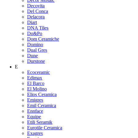
Decor Mosaic
Decovita
Del Conca
Delacora
Diart
DNA Tiles
Do&Po
Dom Ceramiche
Domino
Dual Gres
Dune
Durstone
E
Ecoceramic
Edimax
El Barco
El Molino
Elios Ceramica
Emigres
Emil Ceramica
Ennface
Equipe
Etili Seramik
Eurotile Ceramica
Exagres