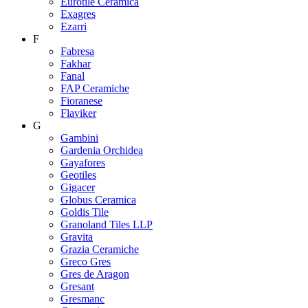
Eurotile Ceramica
Exagres
Ezarri
F
Fabresa
Fakhar
Fanal
FAP Ceramiche
Fioranese
Flaviker
G
Gambini
Gardenia Orchidea
Gayafores
Geotiles
Gigacer
Globus Ceramica
Goldis Tile
Granoland Tiles LLP
Gravita
Grazia Ceramiche
Greco Gres
Gres de Aragon
Gresant
Gresmanc