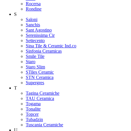
Rocersa
Rondine
S
Saloni
Sanchis
Sant Agostino
Serenissima Cir
Settecento
Sina Tile & Ceramic Ind.co
Sinfonia Ceramicas
Smile Tile
Staro
Staro Slim
STiles Ceramic
STN Ceramica
Supergres
T
Tagina Ceramiche
TAU Ceramica
Togama
Tonalite
Topcer
Tubadzin
Tuscania Ceramiche
U