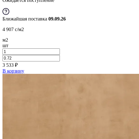
Ожидается поступление
Ближайшая поставка
09.09.26
4 907
c
/м2
м2
шт
3 533
₽
В корзину