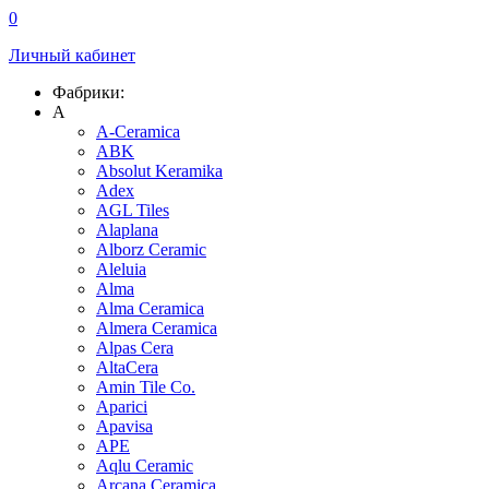
0
Личный кабинет
Фабрики:
A
A-Ceramica
ABK
Absolut Keramika
Adex
AGL Tiles
Alaplana
Alborz Ceramic
Aleluia
Alma
Alma Ceramica
Almera Ceramica
Alpas Cera
AltaCera
Amin Tile Co.
Aparici
Apavisa
APE
Aqlu Ceramic
Arcana Ceramica