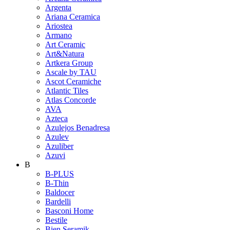
Argenta
Ariana Ceramica
Ariostea
Armano
Art Ceramic
Art&Natura
Artkera Group
Ascale by TAU
Ascot Ceramiche
Atlantic Tiles
Atlas Concorde
AVA
Azteca
Azulejos Benadresa
Azulev
Azuliber
Azuvi
B
B-PLUS
B-Thin
Baldocer
Bardelli
Basconi Home
Bestile
Bien Seramik