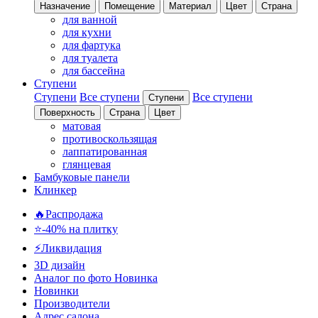
Назначение
Помещение
Материал
Цвет
Страна
для ванной
для кухни
для фартука
для туалета
для бассейна
Ступени
Ступени
Все ступени
Все ступени
Ступени
Поверхность
Страна
Цвет
матовая
противоскользящая
лаппатированная
глянцевая
Бамбуковые панели
Клинкер
🔥Распродажа
⭐-40% на плитку
⚡️Ликвидация
3D дизайн
Аналог по фото
Новинка
Новинки
Производители
Адрес салона