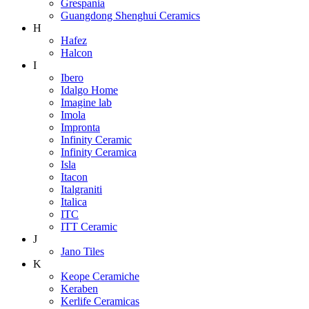
Grespania
Guangdong Shenghui Ceramics
H
Hafez
Halcon
I
Ibero
Idalgo Home
Imagine lab
Imola
Impronta
Infinity Ceramic
Infinity Ceramica
Isla
Itacon
Italgraniti
Italica
ITC
ITT Ceramic
J
Jano Tiles
K
Keope Ceramiche
Keraben
Kerlife Ceramicas