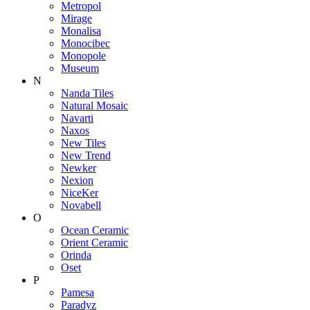
Metropol
Mirage
Monalisa
Monocibec
Monopole
Museum
N
Nanda Tiles
Natural Mosaic
Navarti
Naxos
New Tiles
New Trend
Newker
Nexion
NiceKer
Novabell
O
Ocean Ceramic
Orient Ceramic
Orinda
Oset
P
Pamesa
Paradyz