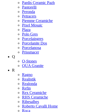
Pardis Ceramic Pazh
Pastorelli
Peronda
Petracers
Piemme Ceramiche
Pixel Mosaic
Plaza
Polo Gres
Porcelaingres
Porcelanite Dos
Porcelanosa
Prissmacer
Q
Q-Stones
QUA Granite
R
Ragno
Realistik
Realonda
Refin
Rex Ceramiche
RHS Ceramiche
Ribesalbes
Roberto Cavalli Home
Roca