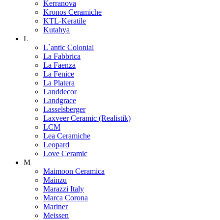
Kerranova
Kronos Ceramiche
KTL-Keratile
Kutahya
L
L`antic Colonial
La Fabbrica
La Faenza
La Fenice
La Platera
Landdecor
Landgrace
Lasselsberger
Laxveer Ceramic (Realistik)
LCM
Lea Ceramiche
Leopard
Love Ceramic
M
Maimoon Ceramica
Mainzu
Marazzi Italy
Marca Corona
Mariner
Meissen