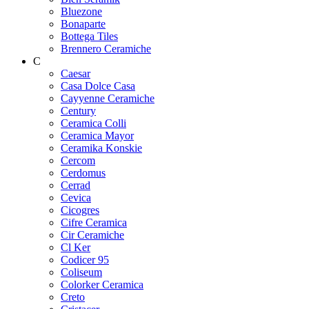
Bluezone
Bonaparte
Bottega Tiles
Brennero Ceramiche
C
Caesar
Casa Dolce Casa
Cayyenne Ceramiche
Century
Ceramica Colli
Ceramica Mayor
Ceramika Konskie
Cercom
Cerdomus
Cerrad
Cevica
Cicogres
Cifre Ceramica
Cir Ceramiche
Cl Ker
Codicer 95
Coliseum
Colorker Ceramica
Creto