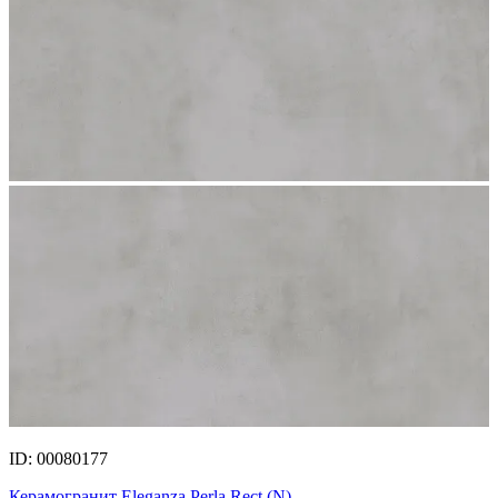
ID: 00080177
Керамогранит Eleganza Perla Rect.(N)