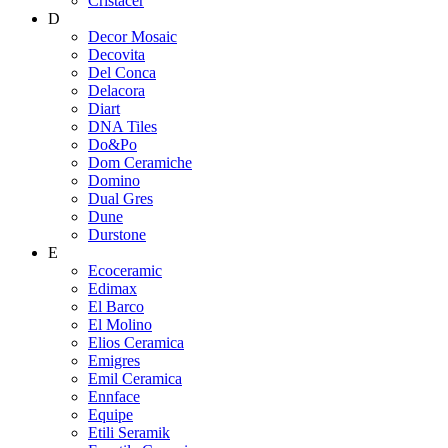
Cristacer
D
Decor Mosaic
Decovita
Del Conca
Delacora
Diart
DNA Tiles
Do&Po
Dom Ceramiche
Domino
Dual Gres
Dune
Durstone
E
Ecoceramic
Edimax
El Barco
El Molino
Elios Ceramica
Emigres
Emil Ceramica
Ennface
Equipe
Etili Seramik