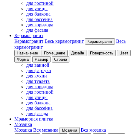
для гостиной
для улицы
для балкона
для бассейна
для коридора
для фасада
Керамогранит
Керамогранит
Весь керамогранит
Весь
Керамогранит
керамогранит
Назначение
Помещение
Дизайн
Поверхность
Цвет
Форма
Размер
Страна
для ванной
для фартука
для кухни
для туалета
для коридора
для гостиной
для улицы
для балкона
для бассейна
для фасада
Мраморная плитка
Мозаика
Мозаика
Вся мозаика
Вся мозаика
Мозаика