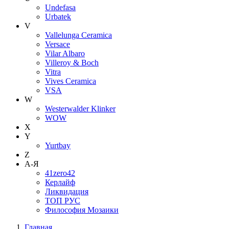
Undefasa
Urbatek
V
Vallelunga Ceramica
Versace
Vilar Albaro
Villeroy & Boch
Vitra
Vives Ceramica
VSA
W
Westerwalder Klinker
WOW
X
Y
Yurtbay
Z
А-Я
41zero42
Керлайф
Ликвидация
ТОП РУС
Философия Мозаики
Главная