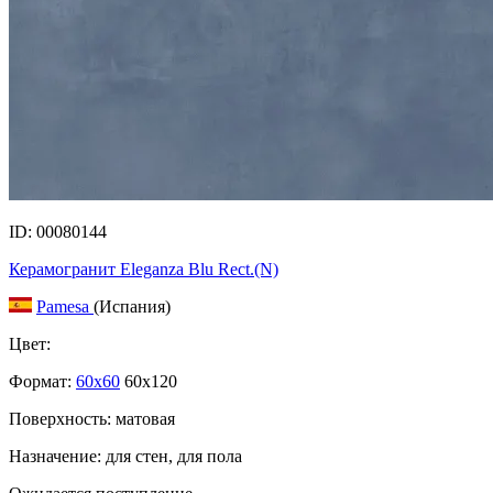
ID: 00080144
Керамогранит Eleganza Blu Rect.(N)
Pamesa
(Испания)
Цвет:
Формат:
60x60
60x120
Поверхность: матовая
Назначение: для стен, для пола