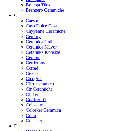
Bottega Tiles
Brennero Ceramiche
C
Caesar
Casa Dolce Casa
Cayyenne Ceramiche
Century
Ceramica Colli
Ceramica Mayor
Ceramika Konskie
Cercom
Cerdomus
Cerrad
Cevica
Cicogres
Cifre Ceramica
Cir Ceramiche
Cl Ker
Codicer 95
Coliseum
Colorker Ceramica
Creto
Cristacer
D