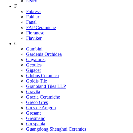
Ezarri
F
Fabresa
Fakhar
Fanal
FAP Ceramiche
Fioranese
Flaviker
G
Gambini
Gardenia Orchidea
Gayafores
Geotiles
Gigacer
Globus Ceramica
Goldis Tile
Granoland Tiles LLP
Gravita
Grazia Ceramiche
Greco Gres
Gres de Aragon
Gresant
Gresmanc
Grespania
Guangdong Shenghui Ceramics