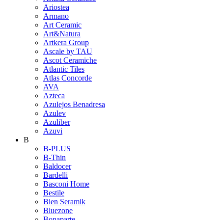
Ariostea
Armano
Art Ceramic
Art&Natura
Artkera Group
Ascale by TAU
Ascot Ceramiche
Atlantic Tiles
Atlas Concorde
AVA
Azteca
Azulejos Benadresa
Azulev
Azuliber
Azuvi
B
B-PLUS
B-Thin
Baldocer
Bardelli
Basconi Home
Bestile
Bien Seramik
Bluezone
Bonaparte