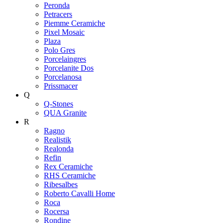
Peronda
Petracers
Piemme Ceramiche
Pixel Mosaic
Plaza
Polo Gres
Porcelaingres
Porcelanite Dos
Porcelanosa
Prissmacer
Q
Q-Stones
QUA Granite
R
Ragno
Realistik
Realonda
Refin
Rex Ceramiche
RHS Ceramiche
Ribesalbes
Roberto Cavalli Home
Roca
Rocersa
Rondine