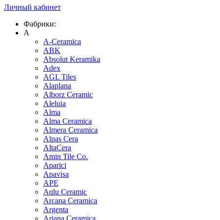
Личный кабинет
Фабрики:
A
A-Ceramica
ABK
Absolut Keramika
Adex
AGL Tiles
Alaplana
Alborz Ceramic
Aleluia
Alma
Alma Ceramica
Almera Ceramica
Alpas Cera
AltaCera
Amin Tile Co.
Aparici
Apavisa
APE
Aqlu Ceramic
Arcana Ceramica
Argenta
Ariana Ceramica