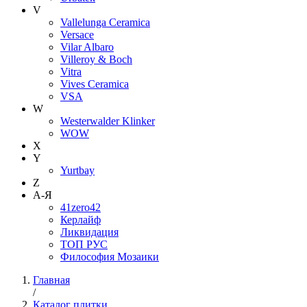
V
Vallelunga Ceramica
Versace
Vilar Albaro
Villeroy & Boch
Vitra
Vives Ceramica
VSA
W
Westerwalder Klinker
WOW
X
Y
Yurtbay
Z
А-Я
41zero42
Керлайф
Ликвидация
ТОП РУС
Философия Мозаики
Главная
/
Каталог плитки