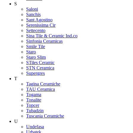
S
Saloni
Sanchis
Sant Agostino
Serenissima Cir
Settecento
Sina Tile & Ceramic Ind.co
Sinfonia Ceramicas
Smile Tile
Staro
Staro Slim
STiles Ceramic
STN Ceramica
Supergres
T
Tagina Ceramiche
TAU Ceramica
Togama
Tonalite
Topcer
Tubadzin
Tuscania Ceramiche
U
Undefasa
Urbatek