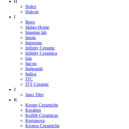
H
Hafez
Halcon
I
Ibero
Idalgo Home
Imagine lab
Imola
Impronta
Infinity Ceramic
Infinity Ceramica
Isla
Itacon
Italgraniti
Italica
ITC
ITT Ceramic
J
Jano Tiles
K
Keope Ceramiche
Keraben
Kerlife Ceramicas
Kerranova
Kronos Ceramiche