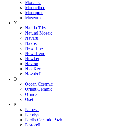
Monalisa
Monocibec
Monopole
Museum
N
Nanda Tiles
Natural Mosaic
Navarti
Naxos
New Tiles
New Trend
Newker
Nexion
NiceKer
Novabell
O
Ocean Ceramic
Orient Ceramic
Orinda
Oset
P
Pamesa
Paradyz
Pardis Ceramic Pazh
Pastorelli