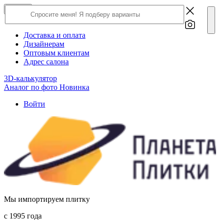
×
Close
О компании
Доставка и оплата
Дизайнерам
Оптовым клиентам
Адрес салона
3D-калькулятор
Аналог по фото
Новинка
Войти
Мы импортируем плитку
c 1995 года