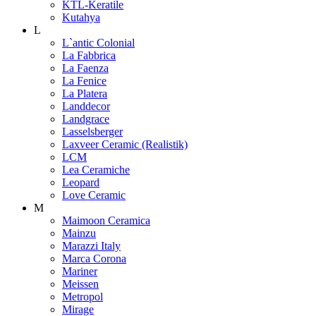
KTL-Keratile
Kutahya
L
L`antic Colonial
La Fabbrica
La Faenza
La Fenice
La Platera
Landdecor
Landgrace
Lasselsberger
Laxveer Ceramic (Realistik)
LCM
Lea Ceramiche
Leopard
Love Ceramic
M
Maimoon Ceramica
Mainzu
Marazzi Italy
Marca Corona
Mariner
Meissen
Metropol
Mirage