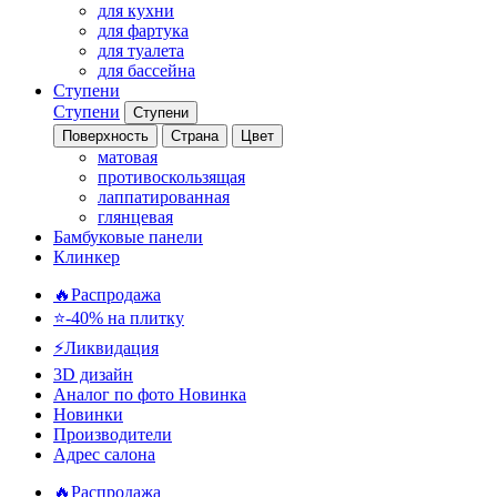
для кухни
для фартука
для туалета
для бассейна
Ступени
Ступени
Ступени
Поверхность
Страна
Цвет
матовая
противоскользящая
лаппатированная
глянцевая
Бамбуковые панели
Клинкер
🔥Распродажа
⭐-40% на плитку
⚡️Ликвидация
3D дизайн
Аналог по фото
Новинка
Новинки
Производители
Адрес салона
🔥Распродажа