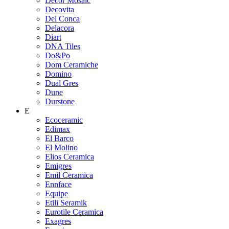
Decor Mosaic
Decovita
Del Conca
Delacora
Diart
DNA Tiles
Do&Po
Dom Ceramiche
Domino
Dual Gres
Dune
Durstone
E
Ecoceramic
Edimax
El Barco
El Molino
Elios Ceramica
Emigres
Emil Ceramica
Ennface
Equipe
Etili Seramik
Eurotile Ceramica
Exagres