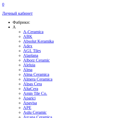
0
Личный кабинет
Фабрики:
A
A-Ceramica
ABK
Absolut Keramika
Adex
AGL Tiles
Alaplana
Alborz Ceramic
Aleluia
Alma
Alma Ceramica
Almera Ceramica
Alpas Cera
AltaCera
Amin Tile Co.
Aparici
Apavisa
APE
Aqlu Ceramic
Arcana Ceramica