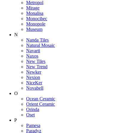
Metropol
Mirage
Monalisa
Monocibec
Monopole
Museum
N
Nanda Tiles
Natural Mosaic
Navarti
Naxos
New Tiles
New Trend
Newker
Nexion
NiceKer
Novabell
O
Ocean Ceramic
Orient Ceramic
Orinda
Oset
P
Pamesa
Paradyz