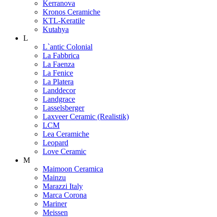
Kerranova
Kronos Ceramiche
KTL-Keratile
Kutahya
L
L`antic Colonial
La Fabbrica
La Faenza
La Fenice
La Platera
Landdecor
Landgrace
Lasselsberger
Laxveer Ceramic (Realistik)
LCM
Lea Ceramiche
Leopard
Love Ceramic
M
Maimoon Ceramica
Mainzu
Marazzi Italy
Marca Corona
Mariner
Meissen