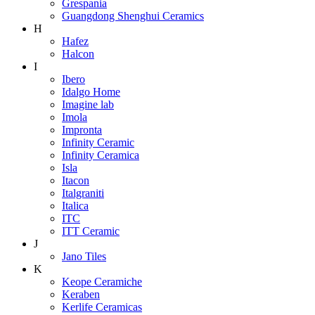
Grespania
Guangdong Shenghui Ceramics
H
Hafez
Halcon
I
Ibero
Idalgo Home
Imagine lab
Imola
Impronta
Infinity Ceramic
Infinity Ceramica
Isla
Itacon
Italgraniti
Italica
ITC
ITT Ceramic
J
Jano Tiles
K
Keope Ceramiche
Keraben
Kerlife Ceramicas