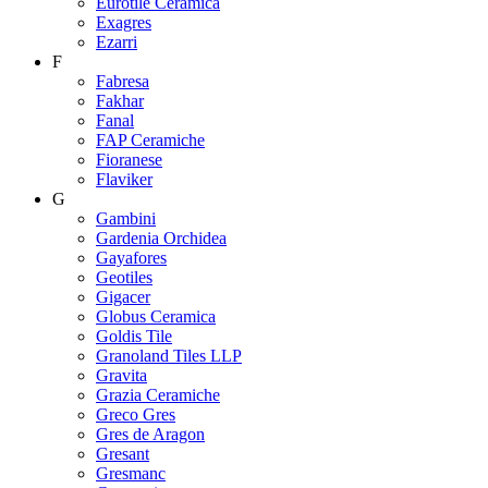
Eurotile Ceramica
Exagres
Ezarri
F
Fabresa
Fakhar
Fanal
FAP Ceramiche
Fioranese
Flaviker
G
Gambini
Gardenia Orchidea
Gayafores
Geotiles
Gigacer
Globus Ceramica
Goldis Tile
Granoland Tiles LLP
Gravita
Grazia Ceramiche
Greco Gres
Gres de Aragon
Gresant
Gresmanc