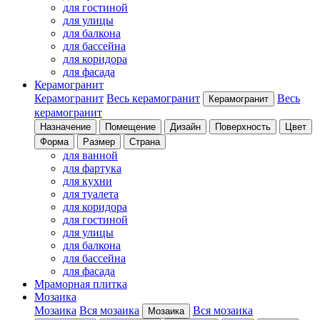
для гостиной
для улицы
для балкона
для бассейна
для коридора
для фасада
Керамогранит
Керамогранит
Весь керамогранит
Весь
Керамогранит
керамогранит
Назначение
Помещение
Дизайн
Поверхность
Цвет
Форма
Размер
Страна
для ванной
для фартука
для кухни
для туалета
для коридора
для гостиной
для улицы
для балкона
для бассейна
для фасада
Мраморная плитка
Мозаика
Мозаика
Вся мозаика
Вся мозаика
Мозаика