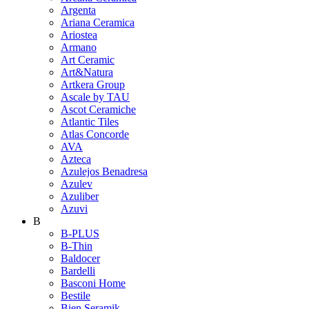
Argenta
Ariana Ceramica
Ariostea
Armano
Art Ceramic
Art&Natura
Artkera Group
Ascale by TAU
Ascot Ceramiche
Atlantic Tiles
Atlas Concorde
AVA
Azteca
Azulejos Benadresa
Azulev
Azuliber
Azuvi
B
B-PLUS
B-Thin
Baldocer
Bardelli
Basconi Home
Bestile
Bien Seramik