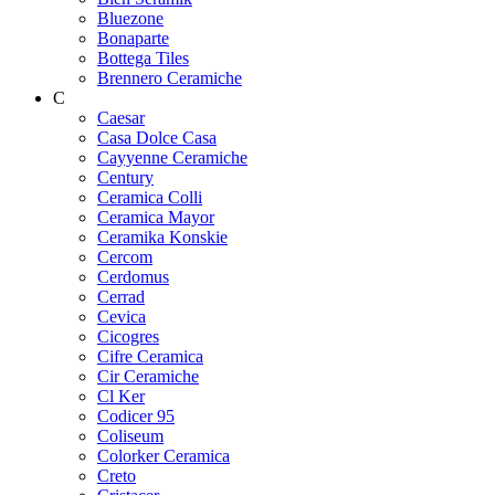
Bluezone
Bonaparte
Bottega Tiles
Brennero Ceramiche
C
Caesar
Casa Dolce Casa
Cayyenne Ceramiche
Century
Ceramica Colli
Ceramica Mayor
Ceramika Konskie
Cercom
Cerdomus
Cerrad
Cevica
Cicogres
Cifre Ceramica
Cir Ceramiche
Cl Ker
Codicer 95
Coliseum
Colorker Ceramica
Creto