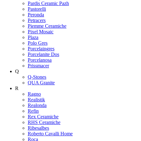
Pardis Ceramic Pazh
Pastorelli
Peronda
Petracers
Piemme Ceramiche
Pixel Mosaic
Plaza
Polo Gres
Porcelaingres
Porcelanite Dos
Porcelanosa
Prissmacer
Q
Q-Stones
QUA Granite
R
Ragno
Realistik
Realonda
Refin
Rex Ceramiche
RHS Ceramiche
Ribesalbes
Roberto Cavalli Home
Roca