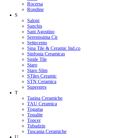
Rocersa
Rondine
S
Saloni
Sanchis
Sant Agostino
Serenissima Cir
Settecento
Sina Tile & Ceramic Ind.co
Sinfonia Ceramicas
Smile Tile
Staro
Staro Slim
STiles Ceramic
STN Ceramica
Supergres
T
Tagina Ceramiche
TAU Ceramica
Togama
Tonalite
Topcer
Tubadzin
Tuscania Ceramiche
U