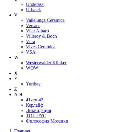
Undefasa
Urbatek
V
Vallelunga Ceramica
Versace
Vilar Albaro
Villeroy & Boch
Vitra
Vives Ceramica
VSA
W
Westerwalder Klinker
WOW
X
Y
Yurtbay
Z
А-Я
41zero42
Керлайф
Ликвидация
ТОП РУС
Философия Мозаики
Главная