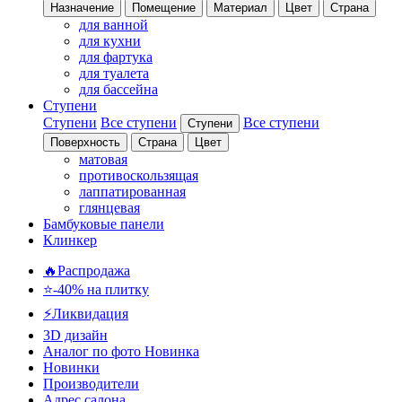
Назначение
Помещение
Материал
Цвет
Страна
для ванной
для кухни
для фартука
для туалета
для бассейна
Ступени
Ступени
Все ступени
Все ступени
Ступени
Поверхность
Страна
Цвет
матовая
противоскользящая
лаппатированная
глянцевая
Бамбуковые панели
Клинкер
🔥Распродажа
⭐-40% на плитку
⚡️Ликвидация
3D дизайн
Аналог по фото
Новинка
Новинки
Производители
Адрес салона