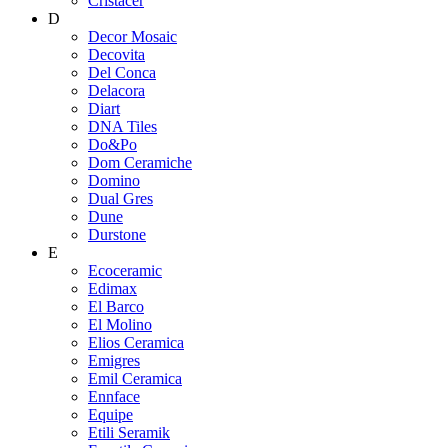
Cristacer
D
Decor Mosaic
Decovita
Del Conca
Delacora
Diart
DNA Tiles
Do&Po
Dom Ceramiche
Domino
Dual Gres
Dune
Durstone
E
Ecoceramic
Edimax
El Barco
El Molino
Elios Ceramica
Emigres
Emil Ceramica
Ennface
Equipe
Etili Seramik