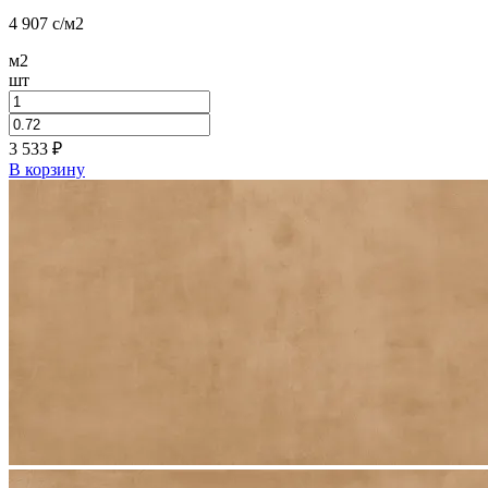
4 907
c
/м2
м2
шт
3 533
₽
В корзину