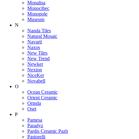
Monalisa
Monocibec
Monopole
Museum
N
Nanda Tiles
Natural Mosaic
Navarti
Naxos
New Tiles
New Trend
Newker
Nexion
NiceKer
Novabell
O
Ocean Ceramic
Orient Ceramic
Orinda
Oset
P
Pamesa
Paradyz
Pardis Ceramic Pazh
Pastorelli