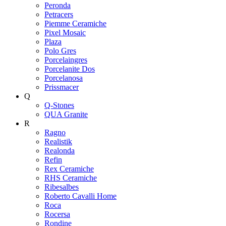
Peronda
Petracers
Piemme Ceramiche
Pixel Mosaic
Plaza
Polo Gres
Porcelaingres
Porcelanite Dos
Porcelanosa
Prissmacer
Q
Q-Stones
QUA Granite
R
Ragno
Realistik
Realonda
Refin
Rex Ceramiche
RHS Ceramiche
Ribesalbes
Roberto Cavalli Home
Roca
Rocersa
Rondine