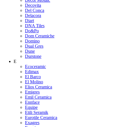
Decor Mosaic
Decovita
Del Conca
Delacora
Diart
DNA Tiles
Do&Po
Dom Ceramiche
Domino
Dual Gres
Dune
Durstone
E
Ecoceramic
Edimax
El Barco
El Molino
Elios Ceramica
Emigres
Emil Ceramica
Ennface
Equipe
Etili Seramik
Eurotile Ceramica
Exagres