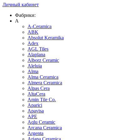
Личный кабинет
Фабрики:
A
A-Ceramica
ABK
Absolut Keramika
Adex
AGL Tiles
Alaplana
Alborz Ceramic
Aleluia
Alma
Alma Ceramica
Almera Ceramica
Alpas Cera
AltaCera
Amin Tile Co.
Aparici
Apavisa
APE
Aqlu Ceramic
Arcana Ceramica
Argenta
Ariana Ceramica