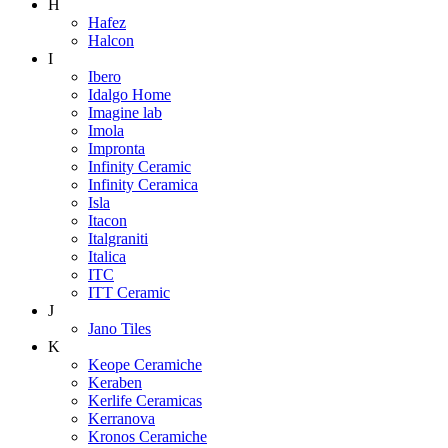
H
Hafez
Halcon
I
Ibero
Idalgo Home
Imagine lab
Imola
Impronta
Infinity Ceramic
Infinity Ceramica
Isla
Itacon
Italgraniti
Italica
ITC
ITT Ceramic
J
Jano Tiles
K
Keope Ceramiche
Keraben
Kerlife Ceramicas
Kerranova
Kronos Ceramiche