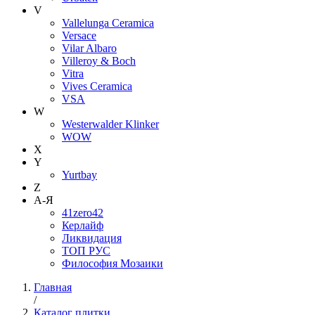
V
Vallelunga Ceramica
Versace
Vilar Albaro
Villeroy & Boch
Vitra
Vives Ceramica
VSA
W
Westerwalder Klinker
WOW
X
Y
Yurtbay
Z
А-Я
41zero42
Керлайф
Ликвидация
ТОП РУС
Философия Мозаики
Главная
/
Каталог плитки