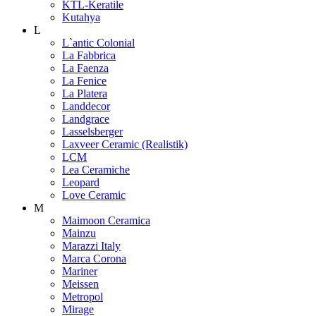
KTL-Keratile
Kutahya
L
L`antic Colonial
La Fabbrica
La Faenza
La Fenice
La Platera
Landdecor
Landgrace
Lasselsberger
Laxveer Ceramic (Realistik)
LCM
Lea Ceramiche
Leopard
Love Ceramic
M
Maimoon Ceramica
Mainzu
Marazzi Italy
Marca Corona
Mariner
Meissen
Metropol
Mirage