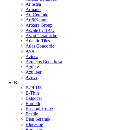
Ariostea
Armano
Art Ceramic
Art&Natura
Artkera Group
Ascale by TAU
Ascot Ceramiche
Atlantic Tiles
Atlas Concorde
AVA
Azteca
Azulejos Benadresa
Azulev
Azuliber
Azuvi
B
B-PLUS
B-Thin
Baldocer
Bardelli
Basconi Home
Bestile
Bien Seramik
Bluezone
Bonaparte