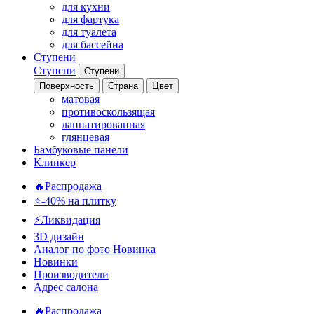
для кухни
для фартука
для туалета
для бассейна
Ступени
Ступени
Ступени
Поверхность
Страна
Цвет
матовая
противоскользящая
лаппатированная
глянцевая
Бамбуковые панели
Клинкер
🔥Распродажа
⭐-40% на плитку
⚡️Ликвидация
3D дизайн
Аналог по фото
Новинка
Новинки
Производители
Адрес салона
🔥Распродажа