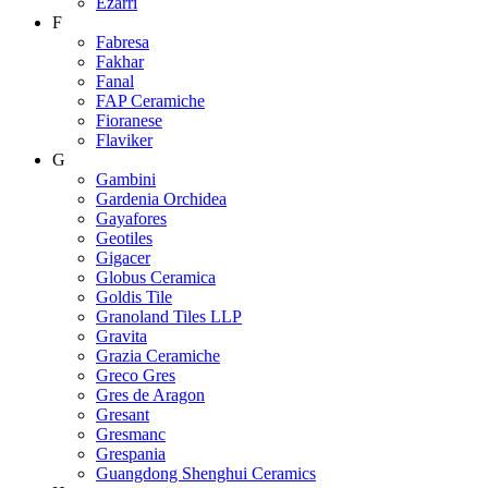
Ezarri
F
Fabresa
Fakhar
Fanal
FAP Ceramiche
Fioranese
Flaviker
G
Gambini
Gardenia Orchidea
Gayafores
Geotiles
Gigacer
Globus Ceramica
Goldis Tile
Granoland Tiles LLP
Gravita
Grazia Ceramiche
Greco Gres
Gres de Aragon
Gresant
Gresmanc
Grespania
Guangdong Shenghui Ceramics