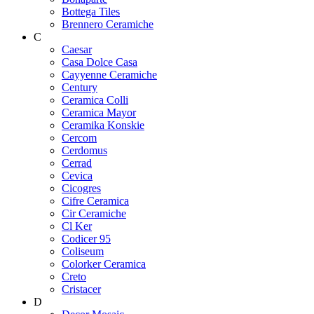
Bottega Tiles
Brennero Ceramiche
C
Caesar
Casa Dolce Casa
Cayyenne Ceramiche
Century
Ceramica Colli
Ceramica Mayor
Ceramika Konskie
Cercom
Cerdomus
Cerrad
Cevica
Cicogres
Cifre Ceramica
Cir Ceramiche
Cl Ker
Codicer 95
Coliseum
Colorker Ceramica
Creto
Cristacer
D