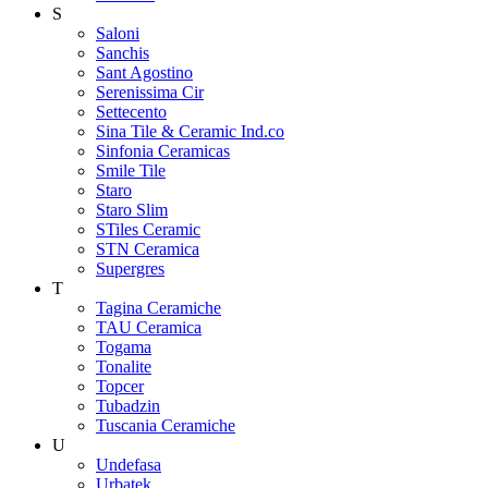
S
Saloni
Sanchis
Sant Agostino
Serenissima Cir
Settecento
Sina Tile & Ceramic Ind.co
Sinfonia Ceramicas
Smile Tile
Staro
Staro Slim
STiles Ceramic
STN Ceramica
Supergres
T
Tagina Ceramiche
TAU Ceramica
Togama
Tonalite
Topcer
Tubadzin
Tuscania Ceramiche
U
Undefasa
Urbatek