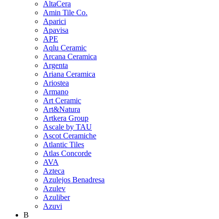
AltaCera
Amin Tile Co.
Aparici
Apavisa
APE
Aqlu Ceramic
Arcana Ceramica
Argenta
Ariana Ceramica
Ariostea
Armano
Art Ceramic
Art&Natura
Artkera Group
Ascale by TAU
Ascot Ceramiche
Atlantic Tiles
Atlas Concorde
AVA
Azteca
Azulejos Benadresa
Azulev
Azuliber
Azuvi
B