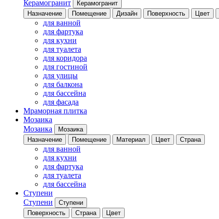
Керамогранит
Керамогранит
Назначение
Помещение
Дизайн
Поверхность
Цвет
для ванной
для фартука
для кухни
для туалета
для коридора
для гостиной
для улицы
для балкона
для бассейна
для фасада
Мраморная плитка
Мозаика
Мозаика
Мозаика
Назначение
Помещение
Материал
Цвет
Страна
для ванной
для кухни
для фартука
для туалета
для бассейна
Ступени
Ступени
Ступени
Поверхность
Страна
Цвет