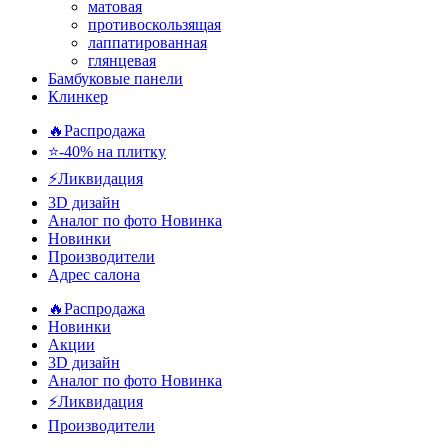
матовая
противоскользящая
лаппатированная
глянцевая
Бамбуковые панели
Клинкер
🔥Распродажа
⭐-40% на плитку
⚡️Ликвидация
3D дизайн
Аналог по фото
Новинка
Новинки
Производители
Адрес салона
🔥Распродажа
Новинки
Акции
3D дизайн
Аналог по фото
Новинка
⚡Ликвидация
Производители