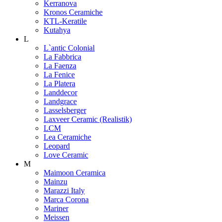
Kerranova
Kronos Ceramiche
KTL-Keratile
Kutahya
L
L`antic Colonial
La Fabbrica
La Faenza
La Fenice
La Platera
Landdecor
Landgrace
Lasselsberger
Laxveer Ceramic (Realistik)
LCM
Lea Ceramiche
Leopard
Love Ceramic
M
Maimoon Ceramica
Mainzu
Marazzi Italy
Marca Corona
Mariner
Meissen