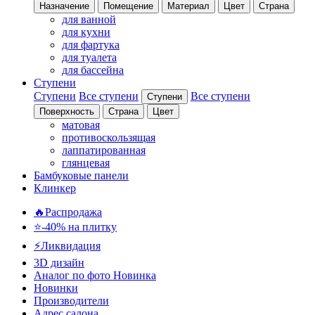
Назначение
Помещение
Материал
Цвет
Страна
для ванной
для кухни
для фартука
для туалета
для бассейна
Ступени
Ступени
Все ступени
Все ступени
Ступени
Поверхность
Страна
Цвет
матовая
противоскользящая
лаппатированная
глянцевая
Бамбуковые панели
Клинкер
🔥Распродажа
⭐-40% на плитку
⚡️Ликвидация
3D дизайн
Аналог по фото
Новинка
Новинки
Производители
Адрес салона