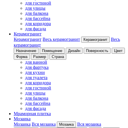
для гостиной
для улицы
для балкона
для бассейна
для коридора
для фасада
Керамогранит
Керамогранит
Весь керамогранит
Весь
Керамогранит
керамогранит
Назначение
Помещение
Дизайн
Поверхность
Цвет
Форма
Размер
Страна
для ванной
для фартука
для кухни
для туалета
для коридора
для гостиной
для улицы
для балкона
для бассейна
для фасада
Мраморная плитка
Мозаика
Мозаика
Вся мозаика
Вся мозаика
Мозаика