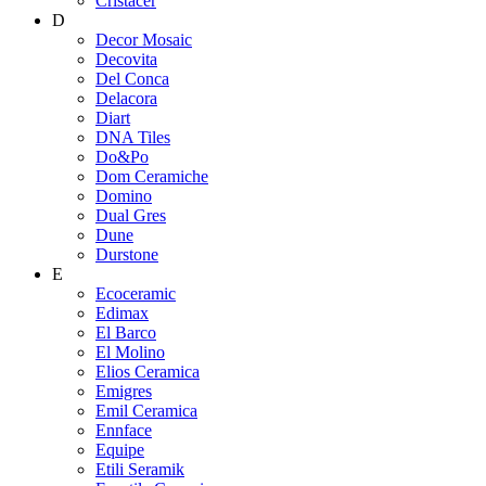
Cristacer
D
Decor Mosaic
Decovita
Del Conca
Delacora
Diart
DNA Tiles
Do&Po
Dom Ceramiche
Domino
Dual Gres
Dune
Durstone
E
Ecoceramic
Edimax
El Barco
El Molino
Elios Ceramica
Emigres
Emil Ceramica
Ennface
Equipe
Etili Seramik