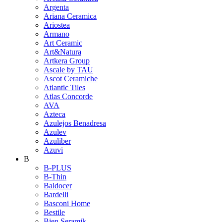
Argenta
Ariana Ceramica
Ariostea
Armano
Art Ceramic
Art&Natura
Artkera Group
Ascale by TAU
Ascot Ceramiche
Atlantic Tiles
Atlas Concorde
AVA
Azteca
Azulejos Benadresa
Azulev
Azuliber
Azuvi
B
B-PLUS
B-Thin
Baldocer
Bardelli
Basconi Home
Bestile
Bien Seramik