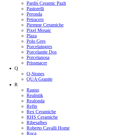
Pardis Ceramic Pazh
Pastorelli
Peronda
Petracers
Piemme Ceramiche
Pixel Mosaic
Plaza
Polo Gres
Porcelaingres
Porcelanite Dos
Porcelanosa
Prissmacer
Q
Q-Stones
QUA Granite
R
Ragno
Realistik
Realonda
Refin
Rex Ceramiche
RHS Ceramiche
Ribesalbes
Roberto Cavalli Home
Roca