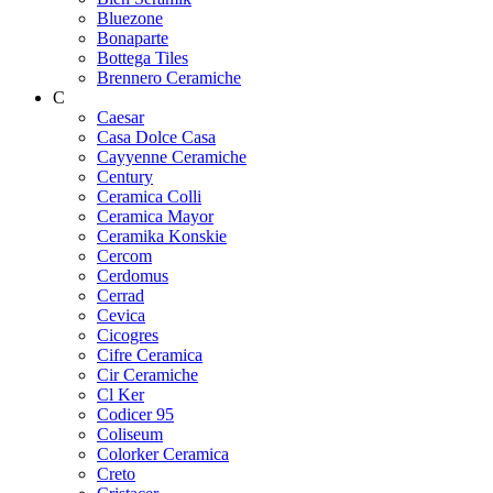
Bluezone
Bonaparte
Bottega Tiles
Brennero Ceramiche
C
Caesar
Casa Dolce Casa
Cayyenne Ceramiche
Century
Ceramica Colli
Ceramica Mayor
Ceramika Konskie
Cercom
Cerdomus
Cerrad
Cevica
Cicogres
Cifre Ceramica
Cir Ceramiche
Cl Ker
Codicer 95
Coliseum
Colorker Ceramica
Creto