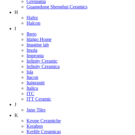
Grespania
Guangdong Shenghui Ceramics
H
Hafez
Halcon
I
Ibero
Idalgo Home
Imagine lab
Imola
Impronta
Infinity Ceramic
Infinity Ceramica
Isla
Itacon
Italgraniti
Italica
ITC
ITT Ceramic
J
Jano Tiles
K
Keope Ceramiche
Keraben
Kerlife Ceramicas