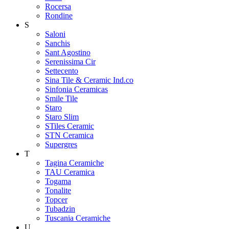
Rocersa
Rondine
S
Saloni
Sanchis
Sant Agostino
Serenissima Cir
Settecento
Sina Tile & Ceramic Ind.co
Sinfonia Ceramicas
Smile Tile
Staro
Staro Slim
STiles Ceramic
STN Ceramica
Supergres
T
Tagina Ceramiche
TAU Ceramica
Togama
Tonalite
Topcer
Tubadzin
Tuscania Ceramiche
U