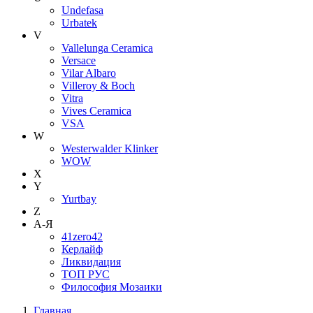
Undefasa
Urbatek
V
Vallelunga Ceramica
Versace
Vilar Albaro
Villeroy & Boch
Vitra
Vives Ceramica
VSA
W
Westerwalder Klinker
WOW
X
Y
Yurtbay
Z
А-Я
41zero42
Керлайф
Ликвидация
ТОП РУС
Философия Мозаики
Главная