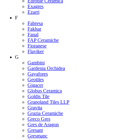
Eurotile Ceramica
Exagres
Ezarri
F
Fabresa
Fakhar
Fanal
FAP Ceramiche
Fioranese
Flaviker
G
Gambini
Gardenia Orchidea
Gayafores
Geotiles
Gigacer
Globus Ceramica
Goldis Tile
Granoland Tiles LLP
Gravita
Grazia Ceramiche
Greco Gres
Gres de Aragon
Gresant
Gresmanc