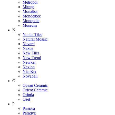
Metropol
Mirage
Monalisa
Monocibec
Monopole
Museum
N
Nanda Tiles
Natural Mosaic
Navarti
Naxos
New Tiles
New Trend
Newker
Nexion
NiceKer
Novabell
O
Ocean Ceramic
Orient Ceramic
Orinda
Oset
P
Pamesa
Paradyz