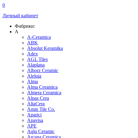
0
Личный кабинет
Фабрики:
A
A-Ceramica
ABK
Absolut Keramika
Adex
AGL Tiles
Alaplana
Alborz Ceramic
Aleluia
Alma
Alma Ceramica
Almera Ceramica
Alpas Cera
AltaCera
Amin Tile Co.
Aparici
Apavisa
APE
Aqlu Ceramic
Arcana Ceramica