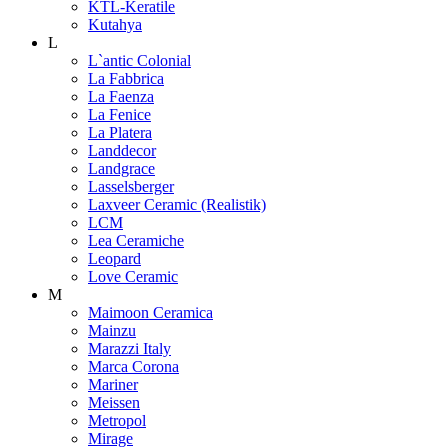
KTL-Keratile
Kutahya
L
L`antic Colonial
La Fabbrica
La Faenza
La Fenice
La Platera
Landdecor
Landgrace
Lasselsberger
Laxveer Ceramic (Realistik)
LCM
Lea Ceramiche
Leopard
Love Ceramic
M
Maimoon Ceramica
Mainzu
Marazzi Italy
Marca Corona
Mariner
Meissen
Metropol
Mirage