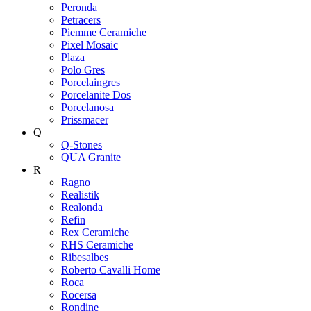
Peronda
Petracers
Piemme Ceramiche
Pixel Mosaic
Plaza
Polo Gres
Porcelaingres
Porcelanite Dos
Porcelanosa
Prissmacer
Q
Q-Stones
QUA Granite
R
Ragno
Realistik
Realonda
Refin
Rex Ceramiche
RHS Ceramiche
Ribesalbes
Roberto Cavalli Home
Roca
Rocersa
Rondine