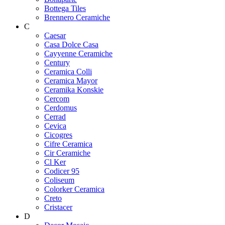
Bottega Tiles
Brennero Ceramiche
C
Caesar
Casa Dolce Casa
Cayyenne Ceramiche
Century
Ceramica Colli
Ceramica Mayor
Ceramika Konskie
Cercom
Cerdomus
Cerrad
Cevica
Cicogres
Cifre Ceramica
Cir Ceramiche
Cl Ker
Codicer 95
Coliseum
Colorker Ceramica
Creto
Cristacer
D