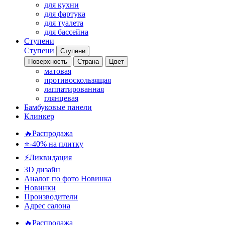
для кухни
для фартука
для туалета
для бассейна
Ступени
Ступени
Ступени
Поверхность
Страна
Цвет
матовая
противоскользящая
лаппатированная
глянцевая
Бамбуковые панели
Клинкер
🔥Распродажа
⭐-40% на плитку
⚡️Ликвидация
3D дизайн
Аналог по фото
Новинка
Новинки
Производители
Адрес салона
🔥Распродажа