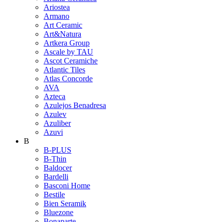
Ariostea
Armano
Art Ceramic
Art&Natura
Artkera Group
Ascale by TAU
Ascot Ceramiche
Atlantic Tiles
Atlas Concorde
AVA
Azteca
Azulejos Benadresa
Azulev
Azuliber
Azuvi
B
B-PLUS
B-Thin
Baldocer
Bardelli
Basconi Home
Bestile
Bien Seramik
Bluezone
Bonaparte