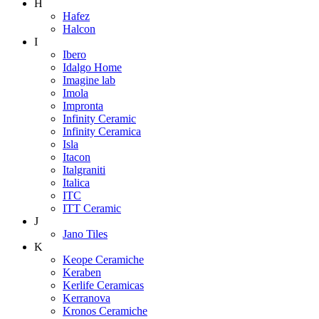
H
Hafez
Halcon
I
Ibero
Idalgo Home
Imagine lab
Imola
Impronta
Infinity Ceramic
Infinity Ceramica
Isla
Itacon
Italgraniti
Italica
ITC
ITT Ceramic
J
Jano Tiles
K
Keope Ceramiche
Keraben
Kerlife Ceramicas
Kerranova
Kronos Ceramiche