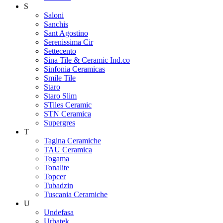
S
Saloni
Sanchis
Sant Agostino
Serenissima Cir
Settecento
Sina Tile & Ceramic Ind.co
Sinfonia Ceramicas
Smile Tile
Staro
Staro Slim
STiles Ceramic
STN Ceramica
Supergres
T
Tagina Ceramiche
TAU Ceramica
Togama
Tonalite
Topcer
Tubadzin
Tuscania Ceramiche
U
Undefasa
Urbatek