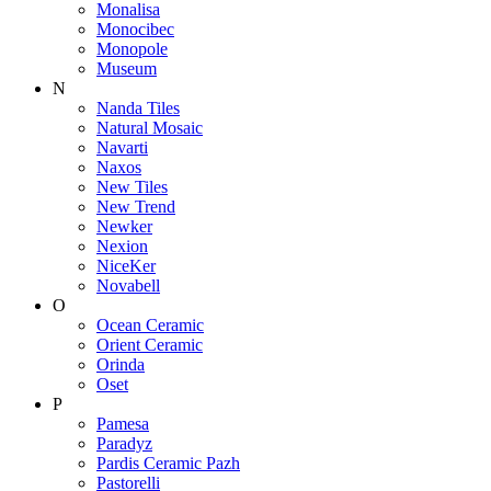
Monalisa
Monocibec
Monopole
Museum
N
Nanda Tiles
Natural Mosaic
Navarti
Naxos
New Tiles
New Trend
Newker
Nexion
NiceKer
Novabell
O
Ocean Ceramic
Orient Ceramic
Orinda
Oset
P
Pamesa
Paradyz
Pardis Ceramic Pazh
Pastorelli