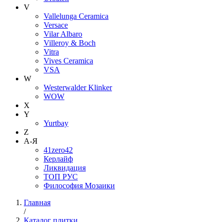
V
Vallelunga Ceramica
Versace
Vilar Albaro
Villeroy & Boch
Vitra
Vives Ceramica
VSA
W
Westerwalder Klinker
WOW
X
Y
Yurtbay
Z
А-Я
41zero42
Керлайф
Ликвидация
ТОП РУС
Философия Мозаики
Главная
/
Каталог плитки