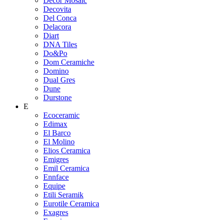
Decor Mosaic
Decovita
Del Conca
Delacora
Diart
DNA Tiles
Do&Po
Dom Ceramiche
Domino
Dual Gres
Dune
Durstone
E
Ecoceramic
Edimax
El Barco
El Molino
Elios Ceramica
Emigres
Emil Ceramica
Ennface
Equipe
Etili Seramik
Eurotile Ceramica
Exagres