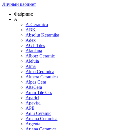
Личный кабинет
Фабрики:
A
A-Ceramica
ABK
Absolut Keramika
Adex
AGL Tiles
Alaplana
Alborz Ceramic
Aleluia
Alma
Alma Ceramica
Almera Ceramica
Alpas Cera
AltaCera
Amin Tile Co.
Aparici
Apavisa
APE
Aqlu Ceramic
Arcana Ceramica
Argenta
Ariana Ceramica