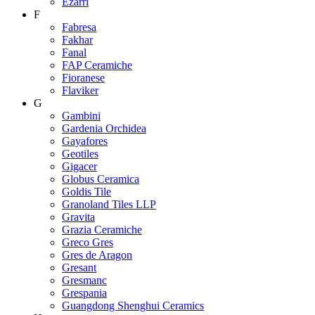
Ezarri
F
Fabresa
Fakhar
Fanal
FAP Ceramiche
Fioranese
Flaviker
G
Gambini
Gardenia Orchidea
Gayafores
Geotiles
Gigacer
Globus Ceramica
Goldis Tile
Granoland Tiles LLP
Gravita
Grazia Ceramiche
Greco Gres
Gres de Aragon
Gresant
Gresmanc
Grespania
Guangdong Shenghui Ceramics