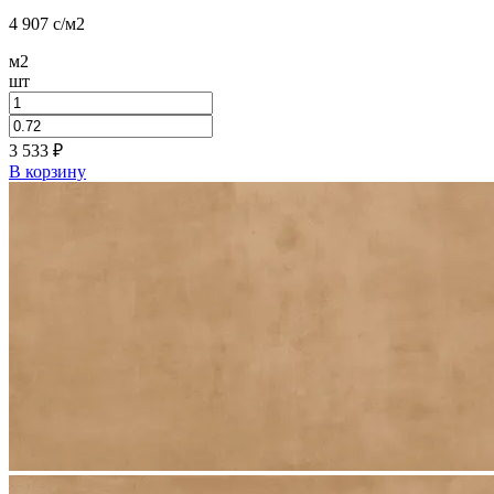
4 907
c
/м2
м2
шт
3 533
₽
В корзину