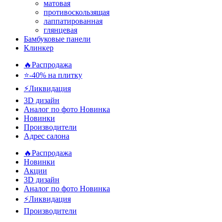
матовая
противоскользящая
лаппатированная
глянцевая
Бамбуковые панели
Клинкер
🔥Распродажа
⭐-40% на плитку
⚡️Ликвидация
3D дизайн
Аналог по фото
Новинка
Новинки
Производители
Адрес салона
🔥Распродажа
Новинки
Акции
3D дизайн
Аналог по фото
Новинка
⚡Ликвидация
Производители