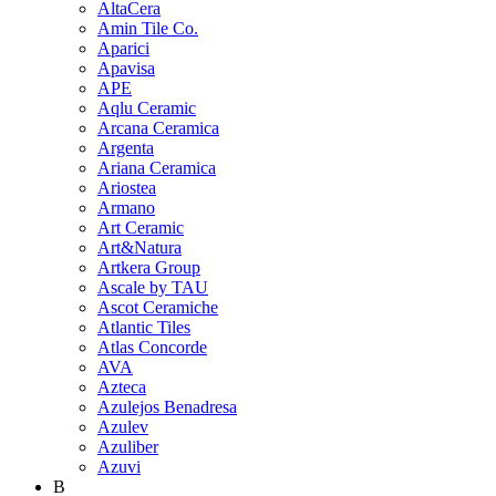
AltaCera
Amin Tile Co.
Aparici
Apavisa
APE
Aqlu Ceramic
Arcana Ceramica
Argenta
Ariana Ceramica
Ariostea
Armano
Art Ceramic
Art&Natura
Artkera Group
Ascale by TAU
Ascot Ceramiche
Atlantic Tiles
Atlas Concorde
AVA
Azteca
Azulejos Benadresa
Azulev
Azuliber
Azuvi
B