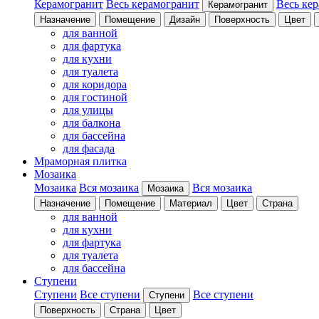
Керамогранит
Весь керамогранит
Весь ке
Керамогранит
Назначение
Помещение
Дизайн
Поверхность
Цвет
для ванной
для фартука
для кухни
для туалета
для коридора
для гостиной
для улицы
для балкона
для бассейна
для фасада
Мраморная плитка
Мозаика
Мозаика
Вся мозаика
Вся мозаика
Мозаика
Назначение
Помещение
Материал
Цвет
Страна
для ванной
для кухни
для фартука
для туалета
для бассейна
Ступени
Ступени
Все ступени
Все ступени
Ступени
Поверхность
Страна
Цвет