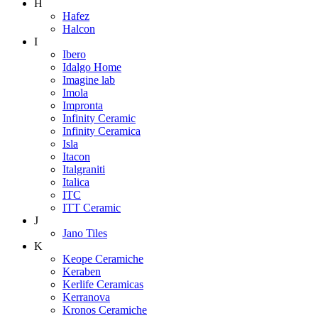
H
Hafez
Halcon
I
Ibero
Idalgo Home
Imagine lab
Imola
Impronta
Infinity Ceramic
Infinity Ceramica
Isla
Itacon
Italgraniti
Italica
ITC
ITT Ceramic
J
Jano Tiles
K
Keope Ceramiche
Keraben
Kerlife Ceramicas
Kerranova
Kronos Ceramiche