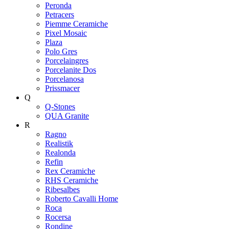
Peronda
Petracers
Piemme Ceramiche
Pixel Mosaic
Plaza
Polo Gres
Porcelaingres
Porcelanite Dos
Porcelanosa
Prissmacer
Q
Q-Stones
QUA Granite
R
Ragno
Realistik
Realonda
Refin
Rex Ceramiche
RHS Ceramiche
Ribesalbes
Roberto Cavalli Home
Roca
Rocersa
Rondine