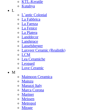
KTL-Keratile
Kutahya
L
L`antic Colonial
La Fabbrica
La Faenza
La Fenice
La Platera
Landdecor
Landgrace
Lasselsberger
Laxveer Ceramic (Realistik)
LCM
Lea Ceramiche
Leopard
Love Ceramic
M
Maimoon Ceramica
Mainzu
Marazzi Italy
Marca Corona
Mariner
Meissen
Metropol
Mirage