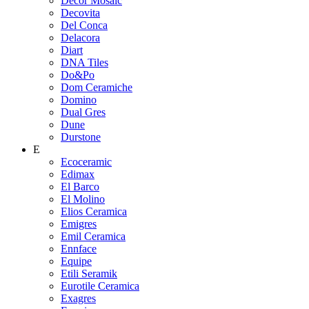
Decor Mosaic
Decovita
Del Conca
Delacora
Diart
DNA Tiles
Do&Po
Dom Ceramiche
Domino
Dual Gres
Dune
Durstone
E
Ecoceramic
Edimax
El Barco
El Molino
Elios Ceramica
Emigres
Emil Ceramica
Ennface
Equipe
Etili Seramik
Eurotile Ceramica
Exagres