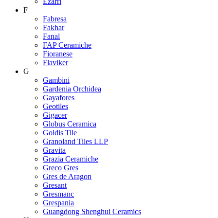
Ezarri
F
Fabresa
Fakhar
Fanal
FAP Ceramiche
Fioranese
Flaviker
G
Gambini
Gardenia Orchidea
Gayafores
Geotiles
Gigacer
Globus Ceramica
Goldis Tile
Granoland Tiles LLP
Gravita
Grazia Ceramiche
Greco Gres
Gres de Aragon
Gresant
Gresmanc
Grespania
Guangdong Shenghui Ceramics