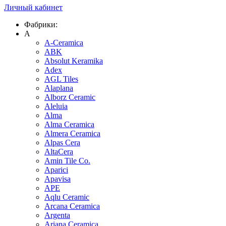
Личный кабинет
Фабрики:
A
A-Ceramica
ABK
Absolut Keramika
Adex
AGL Tiles
Alaplana
Alborz Ceramic
Aleluia
Alma
Alma Ceramica
Almera Ceramica
Alpas Cera
AltaCera
Amin Tile Co.
Aparici
Apavisa
APE
Aqlu Ceramic
Arcana Ceramica
Argenta
Ariana Ceramica