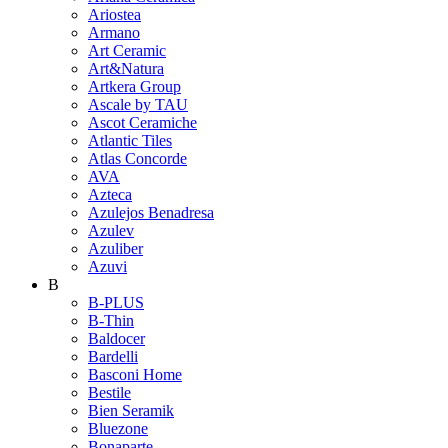
Ariostea
Armano
Art Ceramic
Art&Natura
Artkera Group
Ascale by TAU
Ascot Ceramiche
Atlantic Tiles
Atlas Concorde
AVA
Azteca
Azulejos Benadresa
Azulev
Azuliber
Azuvi
B
B-PLUS
B-Thin
Baldocer
Bardelli
Basconi Home
Bestile
Bien Seramik
Bluezone
Bonaparte