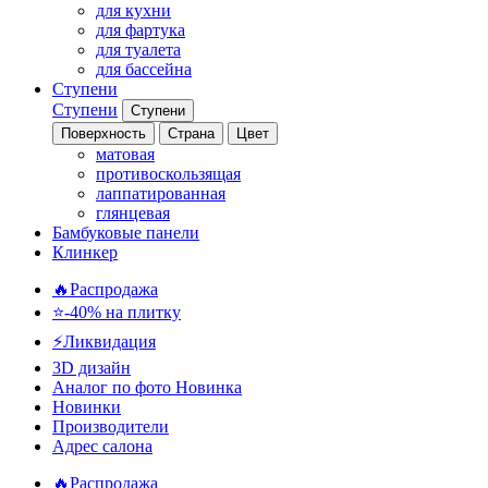
для кухни
для фартука
для туалета
для бассейна
Ступени
Ступени
Ступени
Поверхность
Страна
Цвет
матовая
противоскользящая
лаппатированная
глянцевая
Бамбуковые панели
Клинкер
🔥Распродажа
⭐-40% на плитку
⚡️Ликвидация
3D дизайн
Аналог по фото
Новинка
Новинки
Производители
Адрес салона
🔥Распродажа