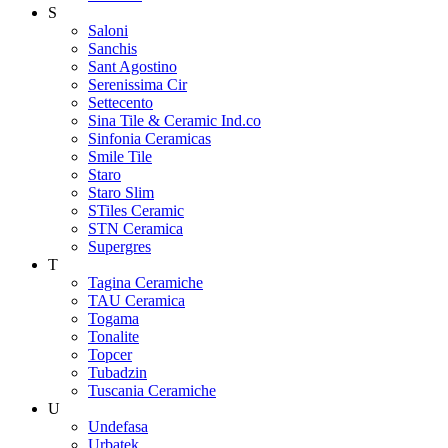
S
Saloni
Sanchis
Sant Agostino
Serenissima Cir
Settecento
Sina Tile & Ceramic Ind.co
Sinfonia Ceramicas
Smile Tile
Staro
Staro Slim
STiles Ceramic
STN Ceramica
Supergres
T
Tagina Ceramiche
TAU Ceramica
Togama
Tonalite
Topcer
Tubadzin
Tuscania Ceramiche
U
Undefasa
Urbatek