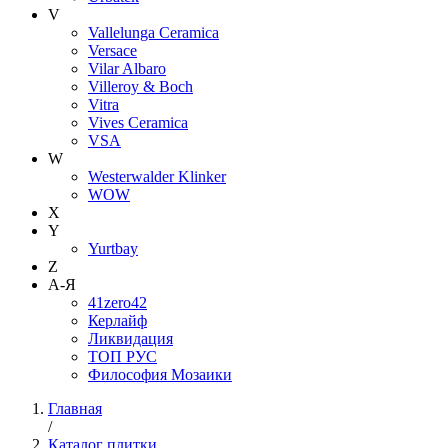
V
Vallelunga Ceramica
Versace
Vilar Albaro
Villeroy & Boch
Vitra
Vives Ceramica
VSA
W
Westerwalder Klinker
WOW
X
Y
Yurtbay
Z
А-Я
41zero42
Керлайф
Ликвидация
ТОП РУС
Философия Мозаики
Главная
/
Каталог плитки