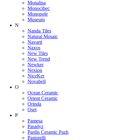
Monalisa
Monocibec
Monopole
Museum
N
Nanda Tiles
Natural Mosaic
Navarti
Naxos
New Tiles
New Trend
Newker
Nexion
NiceKer
Novabell
O
Ocean Ceramic
Orient Ceramic
Orinda
Oset
P
Pamesa
Paradyz
Pardis Ceramic Pazh
Pastorelli