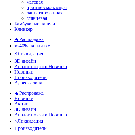
матовая
противоскользящая
лаппатированная
глянцевая
Бамбуковые панели
Клинкер
🔥Распродажа
⭐-40% на плитку
⚡️Ликвидация
3D дизайн
Аналог по фото
Новинка
Новинки
Производители
Адрес салона
🔥Распродажа
Новинки
Акции
3D дизайн
Аналог по фото
Новинка
⚡Ликвидация
Производители