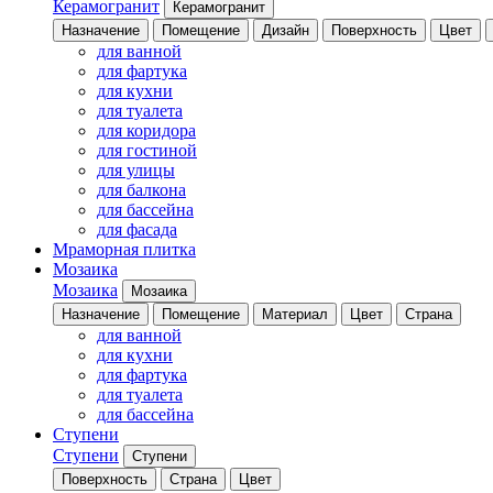
Керамогранит
Керамогранит
Назначение
Помещение
Дизайн
Поверхность
Цвет
для ванной
для фартука
для кухни
для туалета
для коридора
для гостиной
для улицы
для балкона
для бассейна
для фасада
Мраморная плитка
Мозаика
Мозаика
Мозаика
Назначение
Помещение
Материал
Цвет
Страна
для ванной
для кухни
для фартука
для туалета
для бассейна
Ступени
Ступени
Ступени
Поверхность
Страна
Цвет