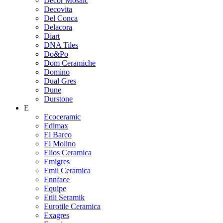
Decor Mosaic
Decovita
Del Conca
Delacora
Diart
DNA Tiles
Do&Po
Dom Ceramiche
Domino
Dual Gres
Dune
Durstone
E
Ecoceramic
Edimax
El Barco
El Molino
Elios Ceramica
Emigres
Emil Ceramica
Ennface
Equipe
Etili Seramik
Eurotile Ceramica
Exagres