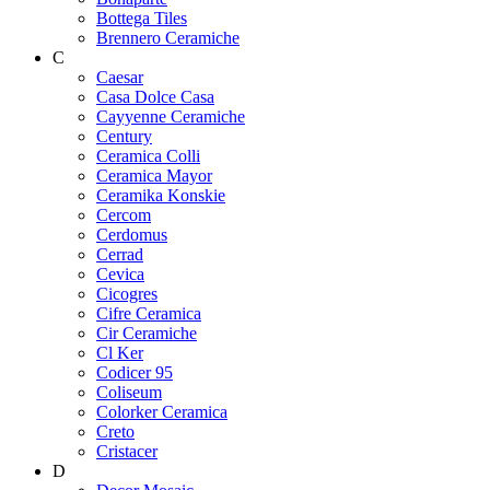
Bottega Tiles
Brennero Ceramiche
C
Caesar
Casa Dolce Casa
Cayyenne Ceramiche
Century
Ceramica Colli
Ceramica Mayor
Ceramika Konskie
Cercom
Cerdomus
Cerrad
Cevica
Cicogres
Cifre Ceramica
Cir Ceramiche
Cl Ker
Codicer 95
Coliseum
Colorker Ceramica
Creto
Cristacer
D