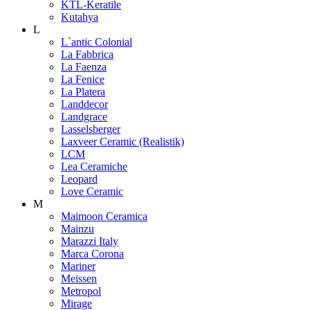
KTL-Keratile
Kutahya
L
L`antic Colonial
La Fabbrica
La Faenza
La Fenice
La Platera
Landdecor
Landgrace
Lasselsberger
Laxveer Ceramic (Realistik)
LCM
Lea Ceramiche
Leopard
Love Ceramic
M
Maimoon Ceramica
Mainzu
Marazzi Italy
Marca Corona
Mariner
Meissen
Metropol
Mirage