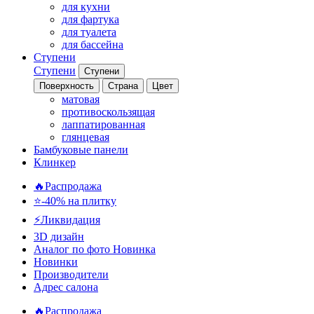
для кухни
для фартука
для туалета
для бассейна
Ступени
Ступени
Ступени
Поверхность
Страна
Цвет
матовая
противоскользящая
лаппатированная
глянцевая
Бамбуковые панели
Клинкер
🔥Распродажа
⭐-40% на плитку
⚡️Ликвидация
3D дизайн
Аналог по фото
Новинка
Новинки
Производители
Адрес салона
🔥Распродажа