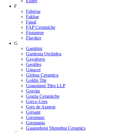
Ezarri
F
Fabresa
Fakhar
Fanal
FAP Ceramiche
Fioranese
Flaviker
G
Gambini
Gardenia Orchidea
Gayafores
Geotiles
Gigacer
Globus Ceramica
Goldis Tile
Granoland Tiles LLP
Gravita
Grazia Ceramiche
Greco Gres
Gres de Aragon
Gresant
Gresmanc
Grespania
Guangdong Shenghui Ceramics