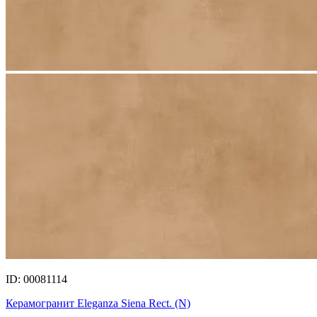
ID: 00081114
Керамогранит Eleganza Siena Rect. (N)