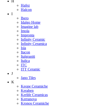
H
Hafez
Halcon
I
Ibero
Idalgo Home
Imagine lab
Imola
Impronta
Infinity Ceramic
Infinity Ceramica
Isla
Itacon
Italgraniti
Italica
ITC
ITT Ceramic
J
Jano Tiles
K
Keope Ceramiche
Keraben
Kerlife Ceramicas
Kerranova
Kronos Ceramiche