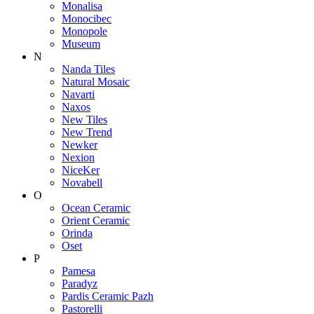
Monalisa
Monocibec
Monopole
Museum
N
Nanda Tiles
Natural Mosaic
Navarti
Naxos
New Tiles
New Trend
Newker
Nexion
NiceKer
Novabell
O
Ocean Ceramic
Orient Ceramic
Orinda
Oset
P
Pamesa
Paradyz
Pardis Ceramic Pazh
Pastorelli