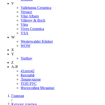
V
Vallelunga Ceramica
Versace
Vilar Albaro
Villeroy & Boch
Vitra
Vives Ceramica
VSA
W
Westerwalder Klinker
WOW
X
Y
Yurtbay
Z
А-Я
41zero42
Керлайф
Ликвидация
ТОП РУС
Философия Мозаики
Главная
/
Каталог плитки