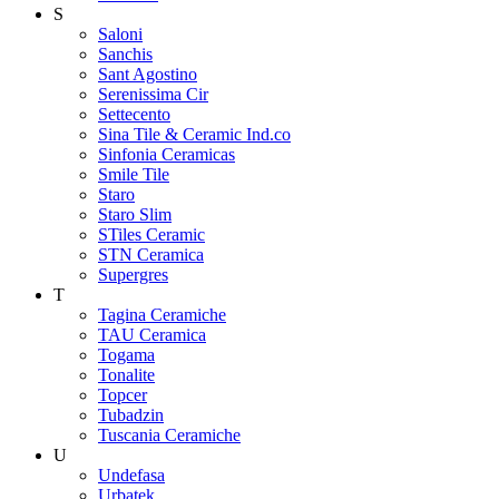
S
Saloni
Sanchis
Sant Agostino
Serenissima Cir
Settecento
Sina Tile & Ceramic Ind.co
Sinfonia Ceramicas
Smile Tile
Staro
Staro Slim
STiles Ceramic
STN Ceramica
Supergres
T
Tagina Ceramiche
TAU Ceramica
Togama
Tonalite
Topcer
Tubadzin
Tuscania Ceramiche
U
Undefasa
Urbatek