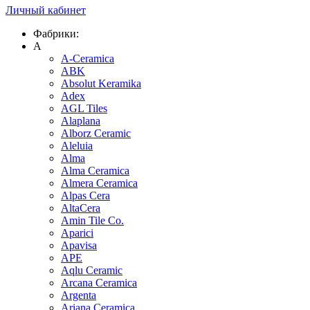
Личный кабинет
Фабрики:
A
A-Ceramica
ABK
Absolut Keramika
Adex
AGL Tiles
Alaplana
Alborz Ceramic
Aleluia
Alma
Alma Ceramica
Almera Ceramica
Alpas Cera
AltaCera
Amin Tile Co.
Aparici
Apavisa
APE
Aqlu Ceramic
Arcana Ceramica
Argenta
Ariana Ceramica