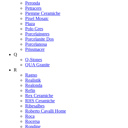
Peronda
Petracers
Piemme Ceramiche
Pixel Mosaic
Plaza
Polo Gres
Porcelaingres
Porcelanite Dos
Porcelanosa
Prissmacer
Q
Q-Stones
QUA Granite
R
Ragno
Realistik
Realonda
Refin
Rex Ceramiche
RHS Ceramiche
Ribesalbes
Roberto Cavalli Home
Roca
Rocersa
Rondine