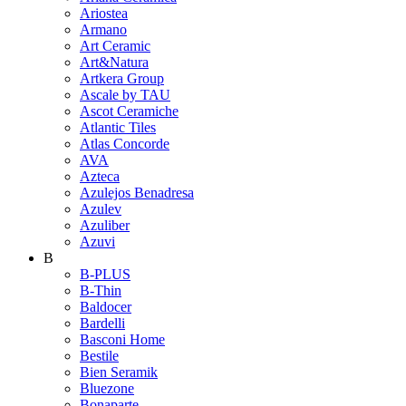
Ariostea
Armano
Art Ceramic
Art&Natura
Artkera Group
Ascale by TAU
Ascot Ceramiche
Atlantic Tiles
Atlas Concorde
AVA
Azteca
Azulejos Benadresa
Azulev
Azuliber
Azuvi
B
B-PLUS
B-Thin
Baldocer
Bardelli
Basconi Home
Bestile
Bien Seramik
Bluezone
Bonaparte