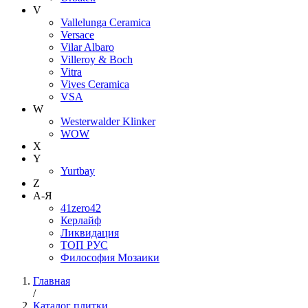
V
Vallelunga Ceramica
Versace
Vilar Albaro
Villeroy & Boch
Vitra
Vives Ceramica
VSA
W
Westerwalder Klinker
WOW
X
Y
Yurtbay
Z
А-Я
41zero42
Керлайф
Ликвидация
ТОП РУС
Философия Мозаики
Главная
/
Каталог плитки