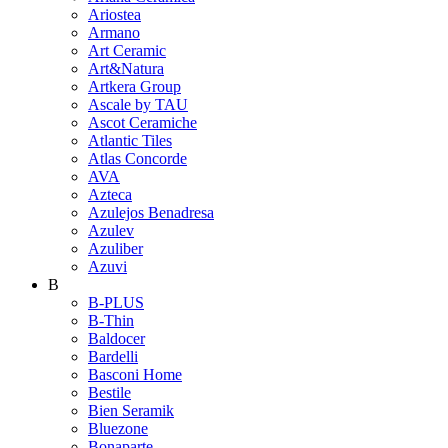
Ariostea
Armano
Art Ceramic
Art&Natura
Artkera Group
Ascale by TAU
Ascot Ceramiche
Atlantic Tiles
Atlas Concorde
AVA
Azteca
Azulejos Benadresa
Azulev
Azuliber
Azuvi
B
B-PLUS
B-Thin
Baldocer
Bardelli
Basconi Home
Bestile
Bien Seramik
Bluezone
Bonaparte