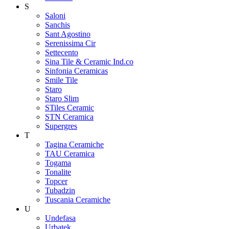
S
Saloni
Sanchis
Sant Agostino
Serenissima Cir
Settecento
Sina Tile & Ceramic Ind.co
Sinfonia Ceramicas
Smile Tile
Staro
Staro Slim
STiles Ceramic
STN Ceramica
Supergres
T
Tagina Ceramiche
TAU Ceramica
Togama
Tonalite
Topcer
Tubadzin
Tuscania Ceramiche
U
Undefasa
Urbatek