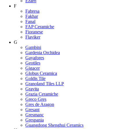
Ezarri
F
Fabresa
Fakhar
Fanal
FAP Ceramiche
Fioranese
Flaviker
G
Gambini
Gardenia Orchidea
Gayafores
Geotiles
Gigacer
Globus Ceramica
Goldis Tile
Granoland Tiles LLP
Gravita
Grazia Ceramiche
Greco Gres
Gres de Aragon
Gresant
Gresmanc
Grespania
Guangdong Shenghui Ceramics