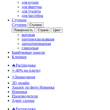
для кухни
для фартука
для туалета
для бассейна
Ступени
Ступени
Ступени
Поверхность
Страна
Цвет
матовая
противоскользящая
лаппатированная
глянцевая
Бамбуковые панели
Клинкер
🔥Распродажа
⭐-40% на плитку
⚡️Ликвидация
3D дизайн
Аналог по фото
Новинка
Новинки
Производители
Адрес салона
🔥Распродажа