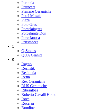
Peronda
Petracers
Piemme Ceramiche
Pixel Mosaic
Plaza
Polo Gres
Porcelaingres
Porcelanite Dos
Porcelanosa
Prissmacer
Q
Q-Stones
QUA Granite
R
Ragno
Realistik
Realonda
Refin
Rex Ceramiche
RHS Ceramiche
Ribesalbes
Roberto Cavalli Home
Roca
Rocersa
Rondine