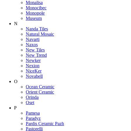
Monalisa
Monocibec
Monopole
Museum
N
Nanda Tiles
Natural Mosaic
Navarti
Naxos
New Tiles
New Trend
Newker
Nexion
NiceKer
Novabell
O
Ocean Ceramic
Orient Ceramic
Orinda
Oset
P
Pamesa
Paradyz
Pardis Ceramic Pazh
Pastorelli