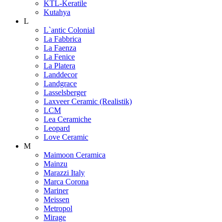
KTL-Keratile
Kutahya
L
L`antic Colonial
La Fabbrica
La Faenza
La Fenice
La Platera
Landdecor
Landgrace
Lasselsberger
Laxveer Ceramic (Realistik)
LCM
Lea Ceramiche
Leopard
Love Ceramic
M
Maimoon Ceramica
Mainzu
Marazzi Italy
Marca Corona
Mariner
Meissen
Metropol
Mirage