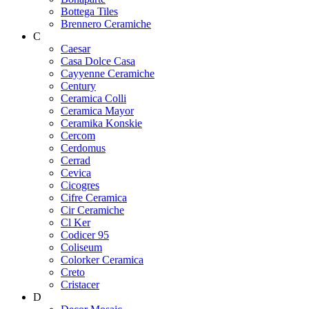
Bottega Tiles
Brennero Ceramiche
C
Caesar
Casa Dolce Casa
Cayyenne Ceramiche
Century
Ceramica Colli
Ceramica Mayor
Ceramika Konskie
Cercom
Cerdomus
Cerrad
Cevica
Cicogres
Cifre Ceramica
Cir Ceramiche
Cl Ker
Codicer 95
Coliseum
Colorker Ceramica
Creto
Cristacer
D