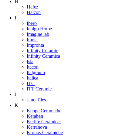
H
Hafez
Halcon
I
Ibero
Idalgo Home
Imagine lab
Imola
Impronta
Infinity Ceramic
Infinity Ceramica
Isla
Itacon
Italgraniti
Italica
ITC
ITT Ceramic
J
Jano Tiles
K
Keope Ceramiche
Keraben
Kerlife Ceramicas
Kerranova
Kronos Ceramiche