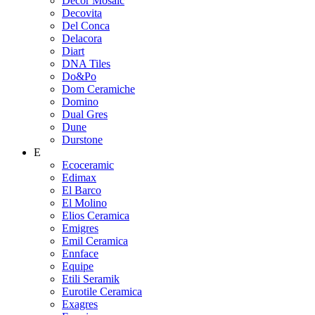
Decor Mosaic
Decovita
Del Conca
Delacora
Diart
DNA Tiles
Do&Po
Dom Ceramiche
Domino
Dual Gres
Dune
Durstone
E
Ecoceramic
Edimax
El Barco
El Molino
Elios Ceramica
Emigres
Emil Ceramica
Ennface
Equipe
Etili Seramik
Eurotile Ceramica
Exagres