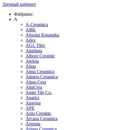
Личный кабинет
Фабрики:
A
A-Ceramica
ABK
Absolut Keramika
Adex
AGL Tiles
Alaplana
Alborz Ceramic
Aleluia
Alma
Alma Ceramica
Almera Ceramica
Alpas Cera
AltaCera
Amin Tile Co.
Aparici
Apavisa
APE
Aqlu Ceramic
Arcana Ceramica
Argenta
Ariana Ceramica