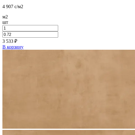
4 907
c
/м2
м2
шт
3 533
₽
В корзину