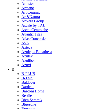
Ariostea
Armano
Art Ceramic
Art&Natura
Artkera Group
Ascale by TAU
Ascot Ceramiche
Atlantic Tiles
Atlas Concorde
AVA
Azteca
Azulejos Benadresa
Azulev
Azuliber
Azuvi
B
B-PLUS
B-Thin
Baldocer
Bardelli
Basconi Home
Bestile
Bien Seramik
Bluezone
Bonaparte