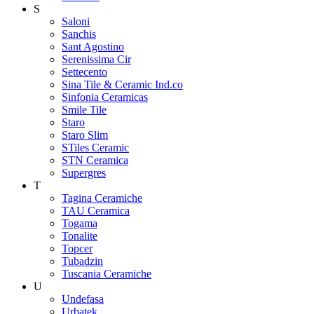
S
Saloni
Sanchis
Sant Agostino
Serenissima Cir
Settecento
Sina Tile & Ceramic Ind.co
Sinfonia Ceramicas
Smile Tile
Staro
Staro Slim
STiles Ceramic
STN Ceramica
Supergres
T
Tagina Ceramiche
TAU Ceramica
Togama
Tonalite
Topcer
Tubadzin
Tuscania Ceramiche
U
Undefasa
Urbatek