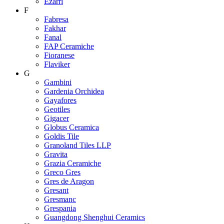
Ezarri
F
Fabresa
Fakhar
Fanal
FAP Ceramiche
Fioranese
Flaviker
G
Gambini
Gardenia Orchidea
Gayafores
Geotiles
Gigacer
Globus Ceramica
Goldis Tile
Granoland Tiles LLP
Gravita
Grazia Ceramiche
Greco Gres
Gres de Aragon
Gresant
Gresmanc
Grespania
Guangdong Shenghui Ceramics