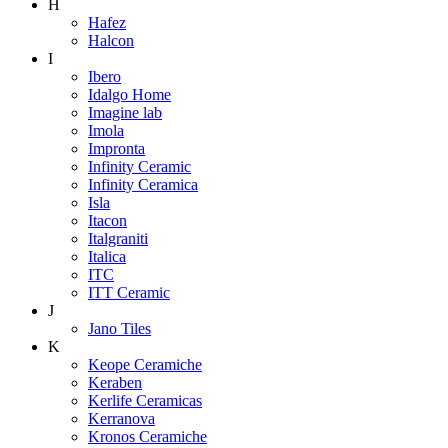
H
Hafez
Halcon
I
Ibero
Idalgo Home
Imagine lab
Imola
Impronta
Infinity Ceramic
Infinity Ceramica
Isla
Itacon
Italgraniti
Italica
ITC
ITT Ceramic
J
Jano Tiles
K
Keope Ceramiche
Keraben
Kerlife Ceramicas
Kerranova
Kronos Ceramiche