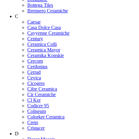
Bottega Tiles
Brennero Ceramiche
C
Caesar
Casa Dolce Casa
Cayyenne Ceramiche
Century
Ceramica Colli
Ceramica Mayor
Ceramika Konskie
Cercom
Cerdomus
Cerrad
Cevica
Cicogres
Cifre Ceramica
Cir Ceramiche
Cl Ker
Codicer 95
Coliseum
Colorker Ceramica
Creto
Cristacer
D