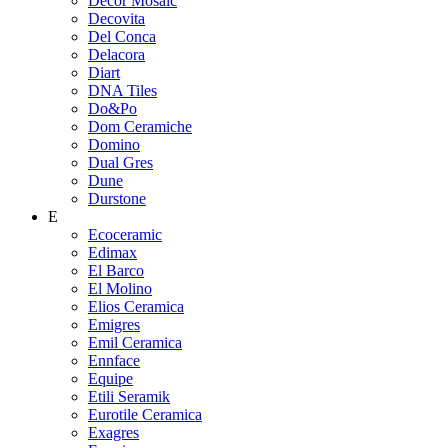
Decor Mosaic
Decovita
Del Conca
Delacora
Diart
DNA Tiles
Do&Po
Dom Ceramiche
Domino
Dual Gres
Dune
Durstone
E
Ecoceramic
Edimax
El Barco
El Molino
Elios Ceramica
Emigres
Emil Ceramica
Ennface
Equipe
Etili Seramik
Eurotile Ceramica
Exagres