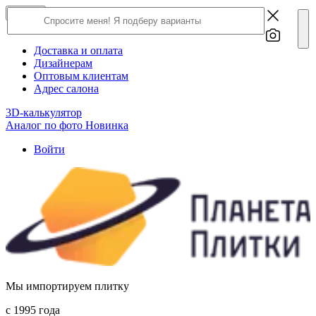
×
Close
О компании
Доставка и оплата
Дизайнерам
Оптовым клиентам
Адрес салона
3D-калькулятор
Аналог по фото
Новинка
Войти
Мы импортируем плитку
c 1995 года