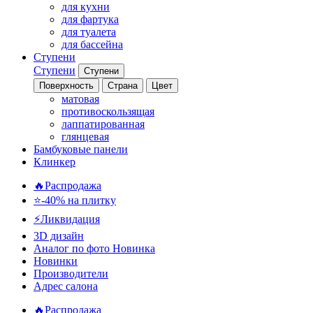
для кухни
для фартука
для туалета
для бассейна
Ступени
Ступени
Ступени
Поверхность
Страна
Цвет
матовая
противоскользящая
лаппатированная
глянцевая
Бамбуковые панели
Клинкер
🔥Распродажа
⭐-40% на плитку
⚡️Ликвидация
3D дизайн
Аналог по фото
Новинка
Новинки
Производители
Адрес салона
🔥Распродажа