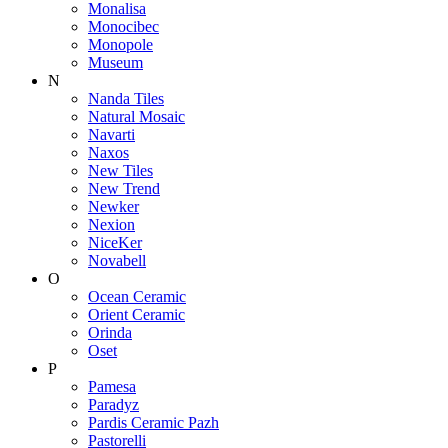
Monalisa
Monocibec
Monopole
Museum
N
Nanda Tiles
Natural Mosaic
Navarti
Naxos
New Tiles
New Trend
Newker
Nexion
NiceKer
Novabell
O
Ocean Ceramic
Orient Ceramic
Orinda
Oset
P
Pamesa
Paradyz
Pardis Ceramic Pazh
Pastorelli