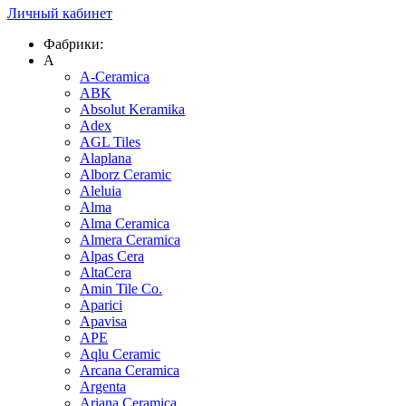
Личный кабинет
Фабрики:
A
A-Ceramica
ABK
Absolut Keramika
Adex
AGL Tiles
Alaplana
Alborz Ceramic
Aleluia
Alma
Alma Ceramica
Almera Ceramica
Alpas Cera
AltaCera
Amin Tile Co.
Aparici
Apavisa
APE
Aqlu Ceramic
Arcana Ceramica
Argenta
Ariana Ceramica