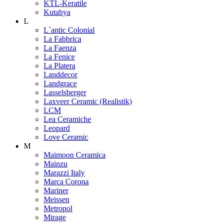
KTL-Keratile
Kutahya
L
L`antic Colonial
La Fabbrica
La Faenza
La Fenice
La Platera
Landdecor
Landgrace
Lasselsberger
Laxveer Ceramic (Realistik)
LCM
Lea Ceramiche
Leopard
Love Ceramic
M
Maimoon Ceramica
Mainzu
Marazzi Italy
Marca Corona
Mariner
Meissen
Metropol
Mirage