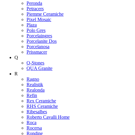
Peronda
Petracers
Piemme Ceramiche
Pixel Mosaic
Plaza
Polo Gres
Porcelaingres
Porcelanite Dos
Porcelanosa
Prissmacer
Q
Q-Stones
QUA Granite
R
Ragno
Realistik
Realonda
Refin
Rex Ceramiche
RHS Ceramiche
Ribesalbes
Roberto Cavalli Home
Roca
Rocersa
Rondine