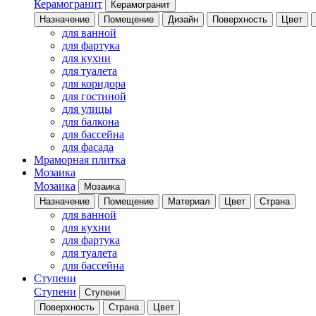
Керамогранит
Керамогранит
Назначение
Помещение
Дизайн
Поверхность
Цвет
для ванной
для фартука
для кухни
для туалета
для коридора
для гостиной
для улицы
для балкона
для бассейна
для фасада
Мраморная плитка
Мозаика
Мозаика
Мозаика
Назначение
Помещение
Материал
Цвет
Страна
для ванной
для кухни
для фартука
для туалета
для бассейна
Ступени
Ступени
Ступени
Поверхность
Страна
Цвет