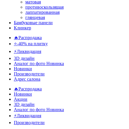
матовая
противоскользящая
лаппатированная
глянцевая
Бамбуковые панели
Клинкер
🔥Распродажа
⭐-40% на плитку
⚡️Ликвидация
3D дизайн
Аналог по фото
Новинка
Новинки
Производители
Адрес салона
🔥Распродажа
Новинки
Акции
3D дизайн
Аналог по фото
Новинка
⚡Ликвидация
Производители