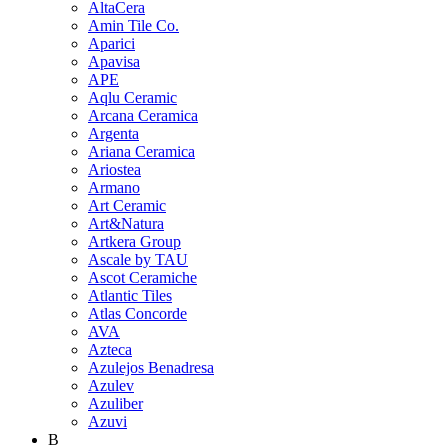
AltaCera
Amin Tile Co.
Aparici
Apavisa
APE
Aqlu Ceramic
Arcana Ceramica
Argenta
Ariana Ceramica
Ariostea
Armano
Art Ceramic
Art&Natura
Artkera Group
Ascale by TAU
Ascot Ceramiche
Atlantic Tiles
Atlas Concorde
AVA
Azteca
Azulejos Benadresa
Azulev
Azuliber
Azuvi
B