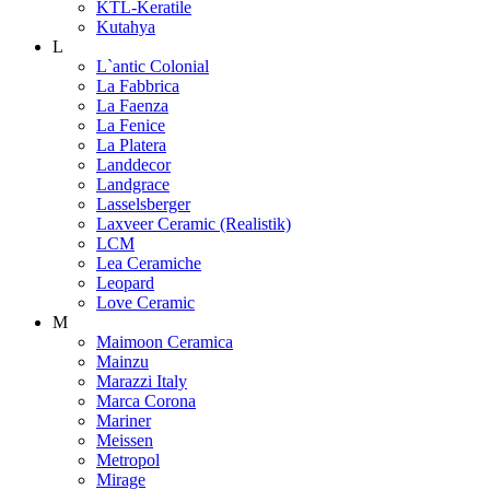
KTL-Keratile
Kutahya
L
L`antic Colonial
La Fabbrica
La Faenza
La Fenice
La Platera
Landdecor
Landgrace
Lasselsberger
Laxveer Ceramic (Realistik)
LCM
Lea Ceramiche
Leopard
Love Ceramic
M
Maimoon Ceramica
Mainzu
Marazzi Italy
Marca Corona
Mariner
Meissen
Metropol
Mirage