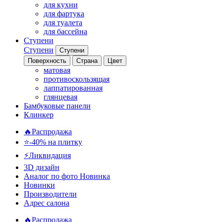
для кухни
для фартука
для туалета
для бассейна
Ступени
Ступени
Ступени
Поверхность
Страна
Цвет
матовая
противоскользящая
лаппатированная
глянцевая
Бамбуковые панели
Клинкер
🔥Распродажа
⭐-40% на плитку
⚡️Ликвидация
3D дизайн
Аналог по фото
Новинка
Новинки
Производители
Адрес салона
🔥Распродажа