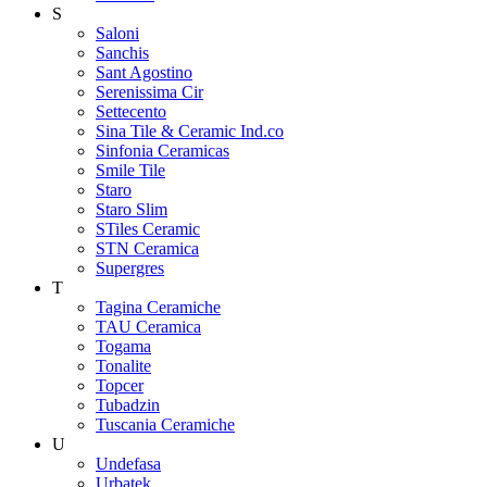
S
Saloni
Sanchis
Sant Agostino
Serenissima Cir
Settecento
Sina Tile & Ceramic Ind.co
Sinfonia Ceramicas
Smile Tile
Staro
Staro Slim
STiles Ceramic
STN Ceramica
Supergres
T
Tagina Ceramiche
TAU Ceramica
Togama
Tonalite
Topcer
Tubadzin
Tuscania Ceramiche
U
Undefasa
Urbatek