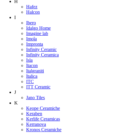
H
Hafez
Halcon
I
Ibero
Idalgo Home
Imagine lab
Imola
Impronta
Infinity Ceramic
Infinity Ceramica
Isla
Itacon
Italgraniti
Italica
ITC
ITT Ceramic
J
Jano Tiles
K
Keope Ceramiche
Keraben
Kerlife Ceramicas
Kerranova
Kronos Ceramiche