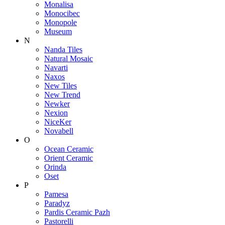
Monalisa
Monocibec
Monopole
Museum
N
Nanda Tiles
Natural Mosaic
Navarti
Naxos
New Tiles
New Trend
Newker
Nexion
NiceKer
Novabell
O
Ocean Ceramic
Orient Ceramic
Orinda
Oset
P
Pamesa
Paradyz
Pardis Ceramic Pazh
Pastorelli