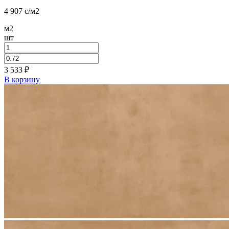
4 907
c
/м2
м2
шт
3 533
₽
В корзину