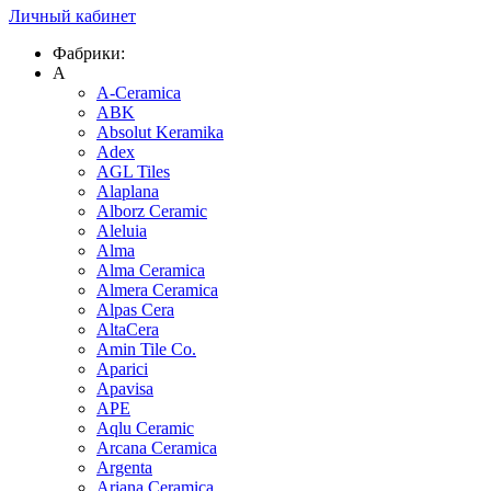
Личный кабинет
Фабрики:
A
A-Ceramica
ABK
Absolut Keramika
Adex
AGL Tiles
Alaplana
Alborz Ceramic
Aleluia
Alma
Alma Ceramica
Almera Ceramica
Alpas Cera
AltaCera
Amin Tile Co.
Aparici
Apavisa
APE
Aqlu Ceramic
Arcana Ceramica
Argenta
Ariana Ceramica