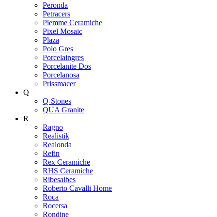
Peronda
Petracers
Piemme Ceramiche
Pixel Mosaic
Plaza
Polo Gres
Porcelaingres
Porcelanite Dos
Porcelanosa
Prissmacer
Q
Q-Stones
QUA Granite
R
Ragno
Realistik
Realonda
Refin
Rex Ceramiche
RHS Ceramiche
Ribesalbes
Roberto Cavalli Home
Roca
Rocersa
Rondine