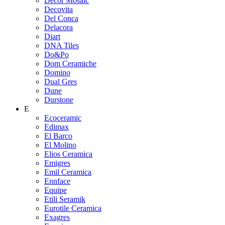
Decor Mosaic
Decovita
Del Conca
Delacora
Diart
DNA Tiles
Do&Po
Dom Ceramiche
Domino
Dual Gres
Dune
Durstone
E
Ecoceramic
Edimax
El Barco
El Molino
Elios Ceramica
Emigres
Emil Ceramica
Ennface
Equipe
Etili Seramik
Eurotile Ceramica
Exagres