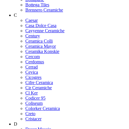
Bottega Tiles
Brennero Ceramiche
C
Caesar
Casa Dolce Casa
Cayyenne Ceramiche
Century
Ceramica Colli
Ceramica Mayor
Ceramika Konskie
Cercom
Cerdomus
Cerrad
Cevica
Cicogres
Cifre Ceramica
Cir Ceramiche
Cl Ker
Codicer 95
Coliseum
Colorker Ceramica
Creto
Cristacer
D