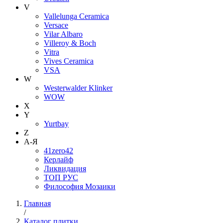
V
Vallelunga Ceramica
Versace
Vilar Albaro
Villeroy & Boch
Vitra
Vives Ceramica
VSA
W
Westerwalder Klinker
WOW
X
Y
Yurtbay
Z
А-Я
41zero42
Керлайф
Ликвидация
ТОП РУС
Философия Мозаики
Главная
/
Каталог плитки