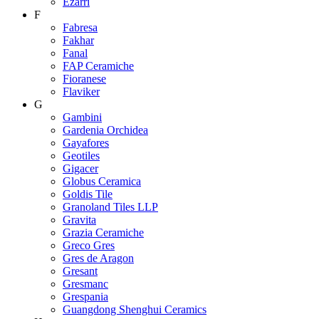
Ezarri
F
Fabresa
Fakhar
Fanal
FAP Ceramiche
Fioranese
Flaviker
G
Gambini
Gardenia Orchidea
Gayafores
Geotiles
Gigacer
Globus Ceramica
Goldis Tile
Granoland Tiles LLP
Gravita
Grazia Ceramiche
Greco Gres
Gres de Aragon
Gresant
Gresmanc
Grespania
Guangdong Shenghui Ceramics