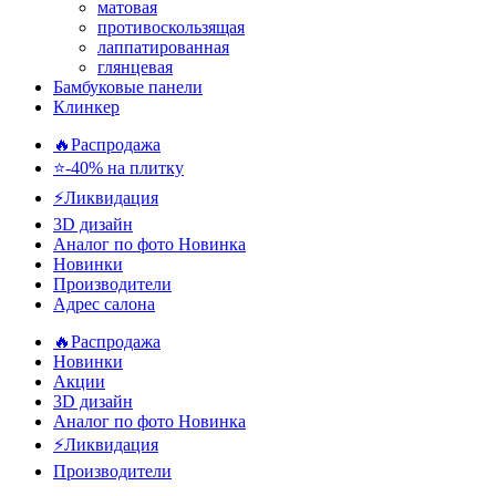
матовая
противоскользящая
лаппатированная
глянцевая
Бамбуковые панели
Клинкер
🔥Распродажа
⭐-40% на плитку
⚡️Ликвидация
3D дизайн
Аналог по фото
Новинка
Новинки
Производители
Адрес салона
🔥Распродажа
Новинки
Акции
3D дизайн
Аналог по фото
Новинка
⚡Ликвидация
Производители