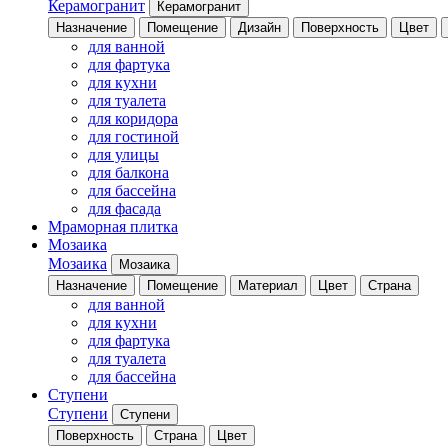
Керамогранит
Керамогранит
Назначение
Помещение
Дизайн
Поверхность
Цвет
для ванной
для фартука
для кухни
для туалета
для коридора
для гостиной
для улицы
для балкона
для бассейна
для фасада
Мраморная плитка
Мозаика
Мозаика
Мозаика
Назначение
Помещение
Материал
Цвет
Страна
для ванной
для кухни
для фартука
для туалета
для бассейна
Ступени
Ступени
Ступени
Поверхность
Страна
Цвет