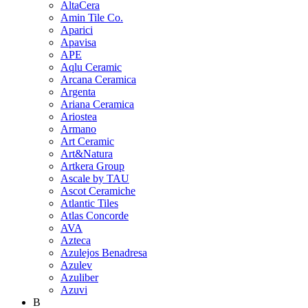
AltaCera
Amin Tile Co.
Aparici
Apavisa
APE
Aqlu Ceramic
Arcana Ceramica
Argenta
Ariana Ceramica
Ariostea
Armano
Art Ceramic
Art&Natura
Artkera Group
Ascale by TAU
Ascot Ceramiche
Atlantic Tiles
Atlas Concorde
AVA
Azteca
Azulejos Benadresa
Azulev
Azuliber
Azuvi
B