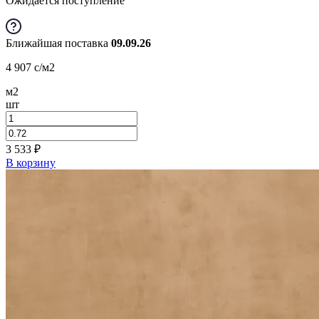
Ожидается поступление
Ближайшая поставка
09.09.26
4 907
c
/м2
м2
шт
3 533
₽
В корзину