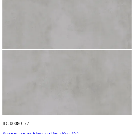
ID: 00080177
Керамогранит Eleganza Perla Rect.(N)