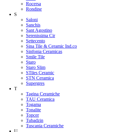
Rocersa
Rondine
S
Saloni
Sanchis
Sant Agostino
Serenissima Cir
Settecento
Sina Tile & Ceramic Ind.co
Sinfonia Ceramicas
Smile Tile
Staro
Staro Slim
STiles Ceramic
STN Ceramica
Supergres
T
Tagina Ceramiche
TAU Ceramica
Togama
Tonalite
Topcer
Tubadzin
Tuscania Ceramiche
U