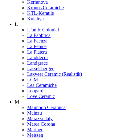
Kerranova
Kronos Ceramiche
KTL-Keratile
Kutahya
L
L`antic Colonial
La Fabbrica
La Faenza
La Fenice
La Platera
Landdecor
Landgrace
Lasselsberger
Laxveer Ceramic (Realistik)
LCM
Lea Ceramiche
Leopard
Love Ceramic
M
Maimoon Ceramica
Mainzu
Marazzi Italy
Marca Corona
Mariner
Meissen