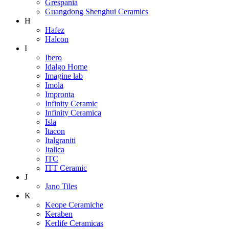
Grespania
Guangdong Shenghui Ceramics
H
Hafez
Halcon
I
Ibero
Idalgo Home
Imagine lab
Imola
Impronta
Infinity Ceramic
Infinity Ceramica
Isla
Itacon
Italgraniti
Italica
ITC
ITT Ceramic
J
Jano Tiles
K
Keope Ceramiche
Keraben
Kerlife Ceramicas