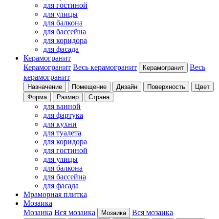
для гостиной
для улицы
для балкона
для бассейна
для коридора
для фасада
Керамогранит
Керамогранит
Весь керамогранит
Весь
Керамогранит
керамогранит
Назначение
Помещение
Дизайн
Поверхность
Цвет
Форма
Размер
Страна
для ванной
для фартука
для кухни
для туалета
для коридора
для гостиной
для улицы
для балкона
для бассейна
для фасада
Мраморная плитка
Мозаика
Мозаика
Вся мозаика
Вся мозаика
Мозаика