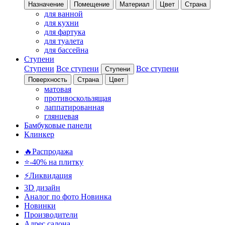
Назначение
Помещение
Материал
Цвет
Страна
для ванной
для кухни
для фартука
для туалета
для бассейна
Ступени
Ступени
Все ступени
Все ступени
Ступени
Поверхность
Страна
Цвет
матовая
противоскользящая
лаппатированная
глянцевая
Бамбуковые панели
Клинкер
🔥Распродажа
⭐-40% на плитку
⚡️Ликвидация
3D дизайн
Аналог по фото
Новинка
Новинки
Производители
Адрес салона