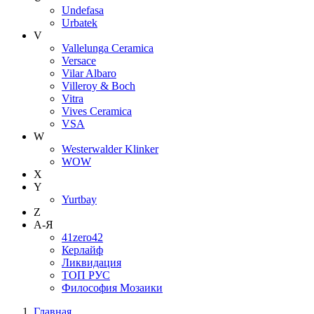
Undefasa
Urbatek
V
Vallelunga Ceramica
Versace
Vilar Albaro
Villeroy & Boch
Vitra
Vives Ceramica
VSA
W
Westerwalder Klinker
WOW
X
Y
Yurtbay
Z
А-Я
41zero42
Керлайф
Ликвидация
ТОП РУС
Философия Мозаики
Главная