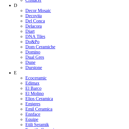
Cristacer
D
Decor Mosaic
Decovita
Del Conca
Delacora
Diart
DNA Tiles
Do&Po
Dom Ceramiche
Domino
Dual Gres
Dune
Durstone
E
Ecoceramic
Edimax
El Barco
El Molino
Elios Ceramica
Emigres
Emil Ceramica
Ennface
Equipe
Etili Seramik