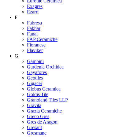
Eurotile Ceramica
Exagres
Ezarri
F
Fabresa
Fakhar
Fanal
FAP Ceramiche
Fioranese
Flaviker
G
Gambini
Gardenia Orchidea
Gayafores
Geotiles
Gigacer
Globus Ceramica
Goldis Tile
Granoland Tiles LLP
Gravita
Grazia Ceramiche
Greco Gres
Gres de Aragon
Gresant
Gresmanc