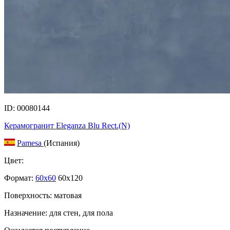
ID: 00080144
Керамогранит Eleganza Blu Rect.(N)
Pamesa
(Испания)
Цвет:
Формат:
60x60
60x120
Поверхность: матовая
Назначение: для стен, для пола