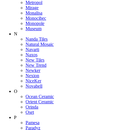
Metropol
Mirage
Monalisa
Monocibec
Monopole
Museum
N
Nanda Tiles
Natural Mosaic
Navarti
Naxos
New Tiles
New Trend
Newker
Nexion
NiceKer
Novabell
O
Ocean Ceramic
Orient Ceramic
Orinda
Oset
P
Pamesa
Paradyz