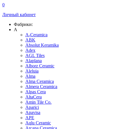
0
Личный кабинет
Фабрики:
A
A-Ceramica
ABK
Absolut Keramika
Adex
AGL Tiles
Alaplana
Alborz Ceramic
Aleluia
Alma
Alma Ceramica
Almera Ceramica
Alpas Cera
AltaCera
Amin Tile Co.
Aparici
Apavisa
APE
Aqlu Ceramic
Arcana Ceramica