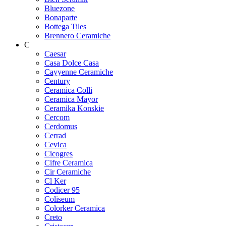
Bluezone
Bonaparte
Bottega Tiles
Brennero Ceramiche
C
Caesar
Casa Dolce Casa
Cayyenne Ceramiche
Century
Ceramica Colli
Ceramica Mayor
Ceramika Konskie
Cercom
Cerdomus
Cerrad
Cevica
Cicogres
Cifre Ceramica
Cir Ceramiche
Cl Ker
Codicer 95
Coliseum
Colorker Ceramica
Creto