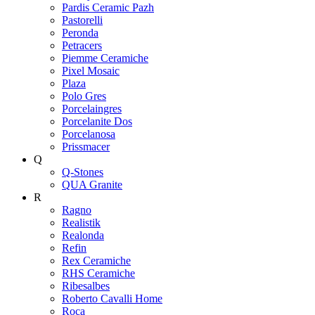
Pardis Ceramic Pazh
Pastorelli
Peronda
Petracers
Piemme Ceramiche
Pixel Mosaic
Plaza
Polo Gres
Porcelaingres
Porcelanite Dos
Porcelanosa
Prissmacer
Q
Q-Stones
QUA Granite
R
Ragno
Realistik
Realonda
Refin
Rex Ceramiche
RHS Ceramiche
Ribesalbes
Roberto Cavalli Home
Roca