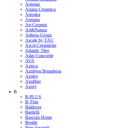
Argenta
Ariana Ceramica
Ariostea
Armano
Art Ceramic
Art&Natura
Artkera Group
Ascale by TAU
Ascot Ceramiche
Atlantic Tiles
Atlas Concorde
AVA
Azteca
Azulejos Benadresa
Azulev
Azuliber
Azuvi
B
B-PLUS
B-Thin
Baldocer
Bardelli
Basconi Home
Bestile
Bien Seramik