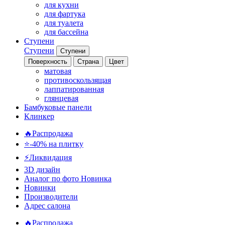
для кухни
для фартука
для туалета
для бассейна
Ступени
Ступени
Ступени
Поверхность
Страна
Цвет
матовая
противоскользящая
лаппатированная
глянцевая
Бамбуковые панели
Клинкер
🔥Распродажа
⭐-40% на плитку
⚡️Ликвидация
3D дизайн
Аналог по фото
Новинка
Новинки
Производители
Адрес салона
🔥Распродажа