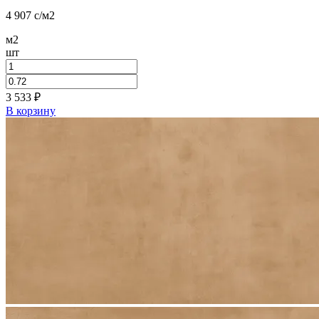
4 907
c
/м2
м2
шт
3 533
₽
В корзину