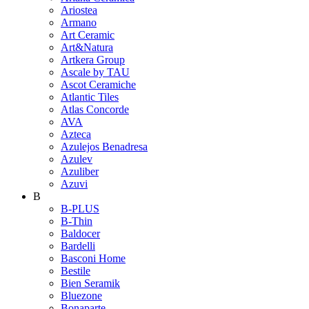
Ariostea
Armano
Art Ceramic
Art&Natura
Artkera Group
Ascale by TAU
Ascot Ceramiche
Atlantic Tiles
Atlas Concorde
AVA
Azteca
Azulejos Benadresa
Azulev
Azuliber
Azuvi
B
B-PLUS
B-Thin
Baldocer
Bardelli
Basconi Home
Bestile
Bien Seramik
Bluezone
Bonaparte