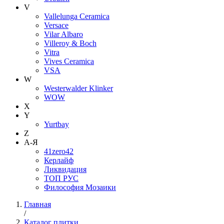
V
Vallelunga Ceramica
Versace
Vilar Albaro
Villeroy & Boch
Vitra
Vives Ceramica
VSA
W
Westerwalder Klinker
WOW
X
Y
Yurtbay
Z
А-Я
41zero42
Керлайф
Ликвидация
ТОП РУС
Философия Мозаики
Главная
/
Каталог плитки