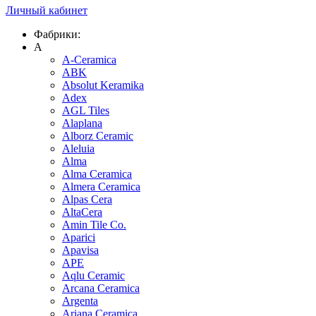
Личный кабинет
Фабрики:
A
A-Ceramica
ABK
Absolut Keramika
Adex
AGL Tiles
Alaplana
Alborz Ceramic
Aleluia
Alma
Alma Ceramica
Almera Ceramica
Alpas Cera
AltaCera
Amin Tile Co.
Aparici
Apavisa
APE
Aqlu Ceramic
Arcana Ceramica
Argenta
Ariana Ceramica