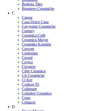
Bottega Tiles
Brennero Ceramiche
C
Caesar
Casa Dolce Casa
Cayyenne Ceramiche
Century
Ceramica Colli
Ceramica Mayor
Ceramika Konskie
Cercom
Cerdomus
Cerrad
Cevica
Cicogres
Cifre Ceramica
Cir Ceramiche
Cl Ker
Codicer 95
Coliseum
Colorker Ceramica
Creto
Cristacer
D