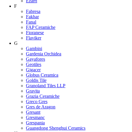
Ezarri
F
Fabresa
Fakhar
Fanal
FAP Ceramiche
Fioranese
Flaviker
G
Gambini
Gardenia Orchidea
Gayafores
Geotiles
Gigacer
Globus Ceramica
Goldis Tile
Granoland Tiles LLP
Gravita
Grazia Ceramiche
Greco Gres
Gres de Aragon
Gresant
Gresmanc
Grespania
Guangdong Shenghui Ceramics