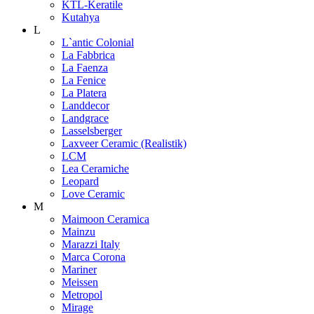
KTL-Keratile
Kutahya
L
L`antic Colonial
La Fabbrica
La Faenza
La Fenice
La Platera
Landdecor
Landgrace
Lasselsberger
Laxveer Ceramic (Realistik)
LCM
Lea Ceramiche
Leopard
Love Ceramic
M
Maimoon Ceramica
Mainzu
Marazzi Italy
Marca Corona
Mariner
Meissen
Metropol
Mirage