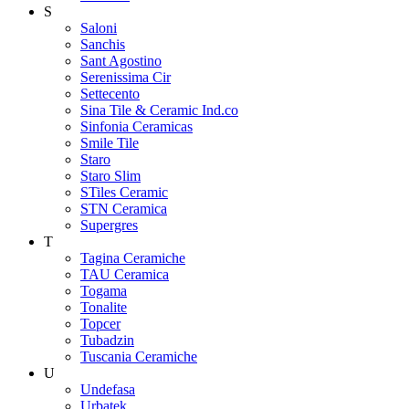
S
Saloni
Sanchis
Sant Agostino
Serenissima Cir
Settecento
Sina Tile & Ceramic Ind.co
Sinfonia Ceramicas
Smile Tile
Staro
Staro Slim
STiles Ceramic
STN Ceramica
Supergres
T
Tagina Ceramiche
TAU Ceramica
Togama
Tonalite
Topcer
Tubadzin
Tuscania Ceramiche
U
Undefasa
Urbatek