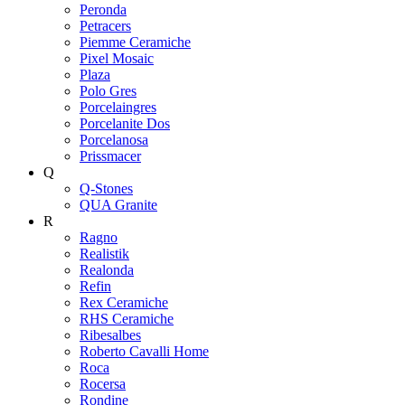
Peronda
Petracers
Piemme Ceramiche
Pixel Mosaic
Plaza
Polo Gres
Porcelaingres
Porcelanite Dos
Porcelanosa
Prissmacer
Q
Q-Stones
QUA Granite
R
Ragno
Realistik
Realonda
Refin
Rex Ceramiche
RHS Ceramiche
Ribesalbes
Roberto Cavalli Home
Roca
Rocersa
Rondine