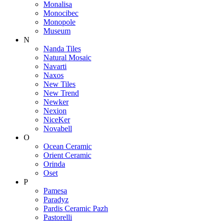
Monalisa
Monocibec
Monopole
Museum
N
Nanda Tiles
Natural Mosaic
Navarti
Naxos
New Tiles
New Trend
Newker
Nexion
NiceKer
Novabell
O
Ocean Ceramic
Orient Ceramic
Orinda
Oset
P
Pamesa
Paradyz
Pardis Ceramic Pazh
Pastorelli