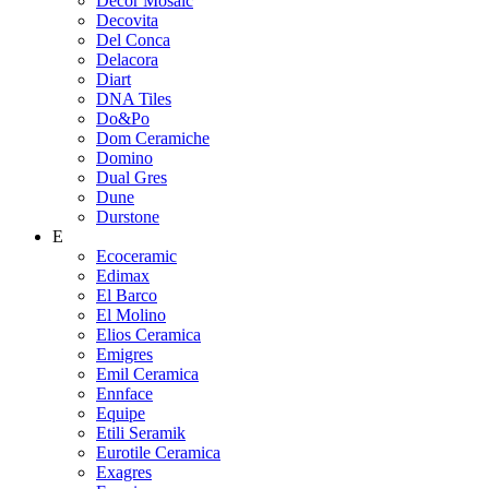
Decor Mosaic
Decovita
Del Conca
Delacora
Diart
DNA Tiles
Do&Po
Dom Ceramiche
Domino
Dual Gres
Dune
Durstone
E
Ecoceramic
Edimax
El Barco
El Molino
Elios Ceramica
Emigres
Emil Ceramica
Ennface
Equipe
Etili Seramik
Eurotile Ceramica
Exagres