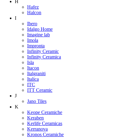
H
Hafez
Halcon
I
Ibero
Idalgo Home
Imagine lab
Imola
Impronta
Infinity Ceramic
Infinity Ceramica
Isla
Itacon
Italgraniti
Italica
ITC
ITT Ceramic
J
Jano Tiles
K
Keope Ceramiche
Keraben
Kerlife Ceramicas
Kerranova
Kronos Ceramiche