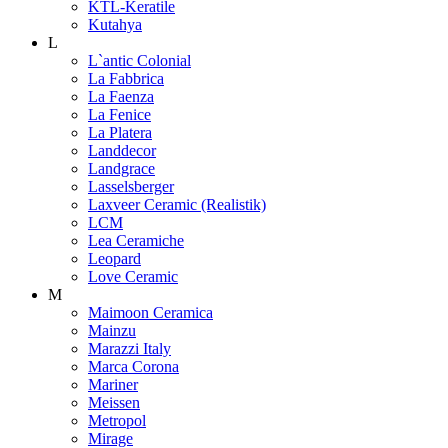
KTL-Keratile
Kutahya
L
L`antic Colonial
La Fabbrica
La Faenza
La Fenice
La Platera
Landdecor
Landgrace
Lasselsberger
Laxveer Ceramic (Realistik)
LCM
Lea Ceramiche
Leopard
Love Ceramic
M
Maimoon Ceramica
Mainzu
Marazzi Italy
Marca Corona
Mariner
Meissen
Metropol
Mirage