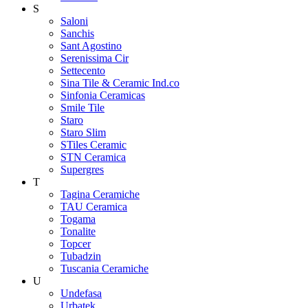
S
Saloni
Sanchis
Sant Agostino
Serenissima Cir
Settecento
Sina Tile & Ceramic Ind.co
Sinfonia Ceramicas
Smile Tile
Staro
Staro Slim
STiles Ceramic
STN Ceramica
Supergres
T
Tagina Ceramiche
TAU Ceramica
Togama
Tonalite
Topcer
Tubadzin
Tuscania Ceramiche
U
Undefasa
Urbatek