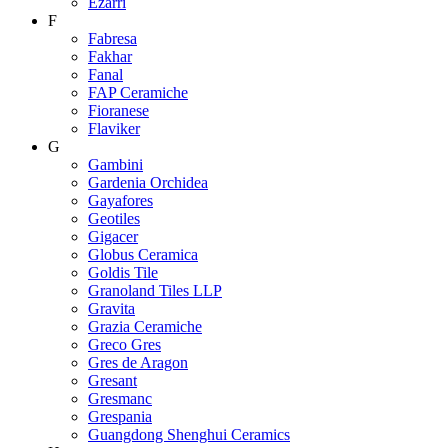
Ezarri
F
Fabresa
Fakhar
Fanal
FAP Ceramiche
Fioranese
Flaviker
G
Gambini
Gardenia Orchidea
Gayafores
Geotiles
Gigacer
Globus Ceramica
Goldis Tile
Granoland Tiles LLP
Gravita
Grazia Ceramiche
Greco Gres
Gres de Aragon
Gresant
Gresmanc
Grespania
Guangdong Shenghui Ceramics