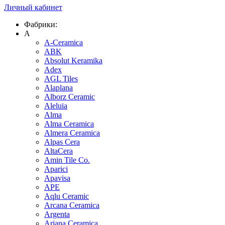
Личный кабинет
Фабрики:
A
A-Ceramica
ABK
Absolut Keramika
Adex
AGL Tiles
Alaplana
Alborz Ceramic
Aleluia
Alma
Alma Ceramica
Almera Ceramica
Alpas Cera
AltaCera
Amin Tile Co.
Aparici
Apavisa
APE
Aqlu Ceramic
Arcana Ceramica
Argenta
Ariana Ceramica