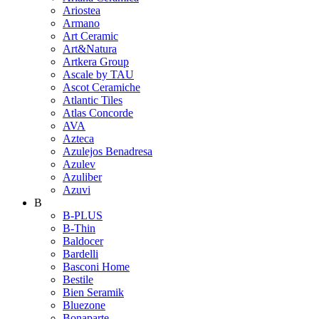
Ariostea
Armano
Art Ceramic
Art&Natura
Artkera Group
Ascale by TAU
Ascot Ceramiche
Atlantic Tiles
Atlas Concorde
AVA
Azteca
Azulejos Benadresa
Azulev
Azuliber
Azuvi
B
B-PLUS
B-Thin
Baldocer
Bardelli
Basconi Home
Bestile
Bien Seramik
Bluezone
Bonaparte