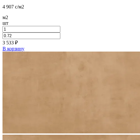
4 907
c
/м2
м2
шт
3 533
₽
В корзину