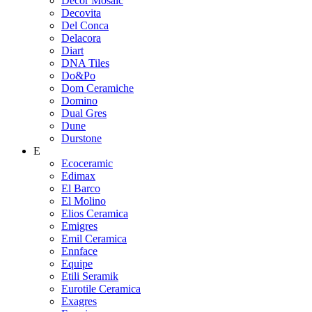
Decor Mosaic
Decovita
Del Conca
Delacora
Diart
DNA Tiles
Do&Po
Dom Ceramiche
Domino
Dual Gres
Dune
Durstone
E
Ecoceramic
Edimax
El Barco
El Molino
Elios Ceramica
Emigres
Emil Ceramica
Ennface
Equipe
Etili Seramik
Eurotile Ceramica
Exagres