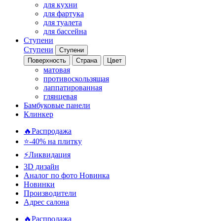
для кухни
для фартука
для туалета
для бассейна
Ступени
Ступени
Ступени
Поверхность
Страна
Цвет
матовая
противоскользящая
лаппатированная
глянцевая
Бамбуковые панели
Клинкер
🔥Распродажа
⭐-40% на плитку
⚡️Ликвидация
3D дизайн
Аналог по фото
Новинка
Новинки
Производители
Адрес салона
🔥Распродажа