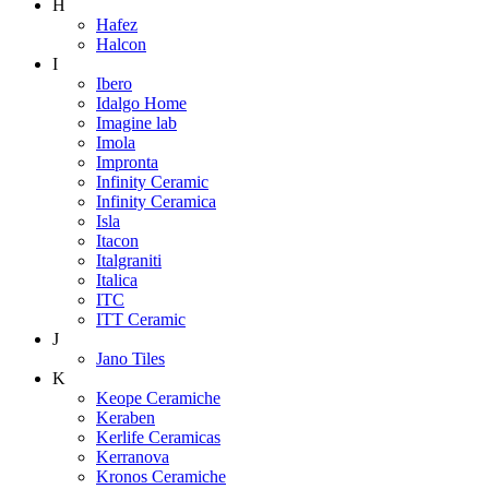
H
Hafez
Halcon
I
Ibero
Idalgo Home
Imagine lab
Imola
Impronta
Infinity Ceramic
Infinity Ceramica
Isla
Itacon
Italgraniti
Italica
ITC
ITT Ceramic
J
Jano Tiles
K
Keope Ceramiche
Keraben
Kerlife Ceramicas
Kerranova
Kronos Ceramiche