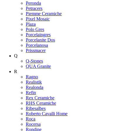
Peronda
Petracers
Piemme Ceramiche
Pixel Mosaic
Plaza
Polo Gres
Porcelaingres
Porcelanite Dos
Porcelanosa
Prissmacer
Q
Q-Stones
QUA Granite
R
Ragno
Realistik
Realonda
Refin
Rex Ceramiche
RHS Ceramiche
Ribesalbes
Roberto Cavalli Home
Roca
Rocersa
Rondine