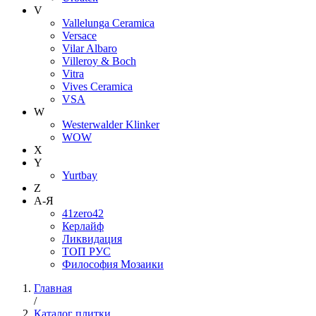
V
Vallelunga Ceramica
Versace
Vilar Albaro
Villeroy & Boch
Vitra
Vives Ceramica
VSA
W
Westerwalder Klinker
WOW
X
Y
Yurtbay
Z
А-Я
41zero42
Керлайф
Ликвидация
ТОП РУС
Философия Мозаики
Главная
/
Каталог плитки