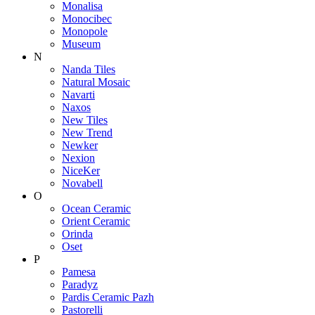
Monalisa
Monocibec
Monopole
Museum
N
Nanda Tiles
Natural Mosaic
Navarti
Naxos
New Tiles
New Trend
Newker
Nexion
NiceKer
Novabell
O
Ocean Ceramic
Orient Ceramic
Orinda
Oset
P
Pamesa
Paradyz
Pardis Ceramic Pazh
Pastorelli