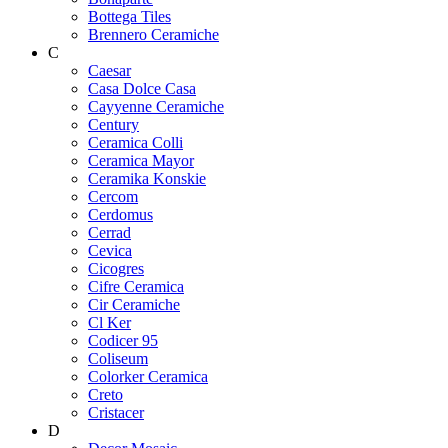
Bottega Tiles
Brennero Ceramiche
C
Caesar
Casa Dolce Casa
Cayyenne Ceramiche
Century
Ceramica Colli
Ceramica Mayor
Ceramika Konskie
Cercom
Cerdomus
Cerrad
Cevica
Cicogres
Cifre Ceramica
Cir Ceramiche
Cl Ker
Codicer 95
Coliseum
Colorker Ceramica
Creto
Cristacer
D