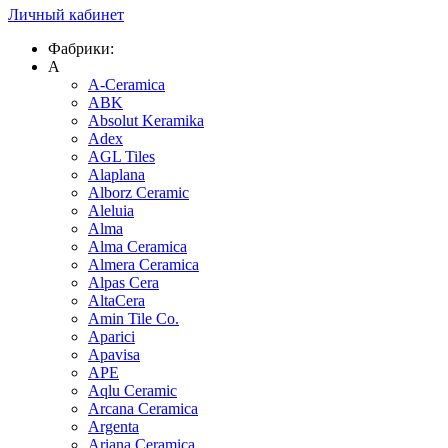
Личный кабинет
Фабрики:
A
A-Ceramica
ABK
Absolut Keramika
Adex
AGL Tiles
Alaplana
Alborz Ceramic
Aleluia
Alma
Alma Ceramica
Almera Ceramica
Alpas Cera
AltaCera
Amin Tile Co.
Aparici
Apavisa
APE
Aqlu Ceramic
Arcana Ceramica
Argenta
Ariana Ceramica