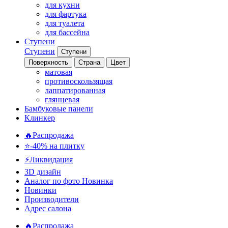
для кухни
для фартука
для туалета
для бассейна
Ступени
Ступени
Ступени
Поверхность
Страна
Цвет
матовая
противоскользящая
лаппатированная
глянцевая
Бамбуковые панели
Клинкер
🔥Распродажа
⭐-40% на плитку
⚡️Ликвидация
3D дизайн
Аналог по фото
Новинка
Новинки
Производители
Адрес салона
🔥Распродажа