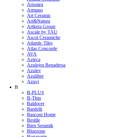
Ariostea
Armano
Art Ceramic
Art&Natura
Artkera Group
Ascale by TAU
Ascot Ceramiche
Atlantic Tiles
Atlas Concorde
AVA
Azteca
Azulejos Benadresa
Azulev
Azuliber
Azuvi
B
B-PLUS
B-Thin
Baldocer
Bardelli
Basconi Home
Bestile
Bien Seramik
Bluezone
Bonaparte