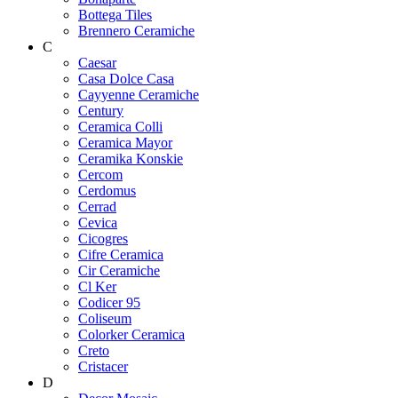
Bottega Tiles
Brennero Ceramiche
C
Caesar
Casa Dolce Casa
Cayyenne Ceramiche
Century
Ceramica Colli
Ceramica Mayor
Ceramika Konskie
Cercom
Cerdomus
Cerrad
Cevica
Cicogres
Cifre Ceramica
Cir Ceramiche
Cl Ker
Codicer 95
Coliseum
Colorker Ceramica
Creto
Cristacer
D