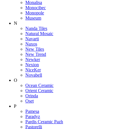
Monalisa
Monocibec
Monopole
Museum
N
Nanda Tiles
Natural Mosaic
Navarti
Naxos
New Tiles
New Trend
Newker
Nexion
NiceKer
Novabell
O
Ocean Ceramic
Orient Ceramic
Orinda
Oset
P
Pamesa
Paradyz
Pardis Ceramic Pazh
Pastorelli