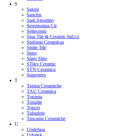
S
Saloni
Sanchis
Sant Agostino
Serenissima Cir
Settecento
Sina Tile & Ceramic Ind.co
Sinfonia Ceramicas
Smile Tile
Staro
Staro Slim
STiles Ceramic
STN Ceramica
Supergres
T
Tagina Ceramiche
TAU Ceramica
Togama
Tonalite
Topcer
Tubadzin
Tuscania Ceramiche
U
Undefasa
Urbatek