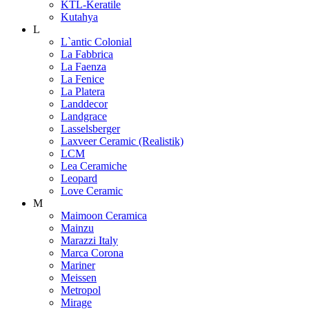
KTL-Keratile
Kutahya
L
L`antic Colonial
La Fabbrica
La Faenza
La Fenice
La Platera
Landdecor
Landgrace
Lasselsberger
Laxveer Ceramic (Realistik)
LCM
Lea Ceramiche
Leopard
Love Ceramic
M
Maimoon Ceramica
Mainzu
Marazzi Italy
Marca Corona
Mariner
Meissen
Metropol
Mirage