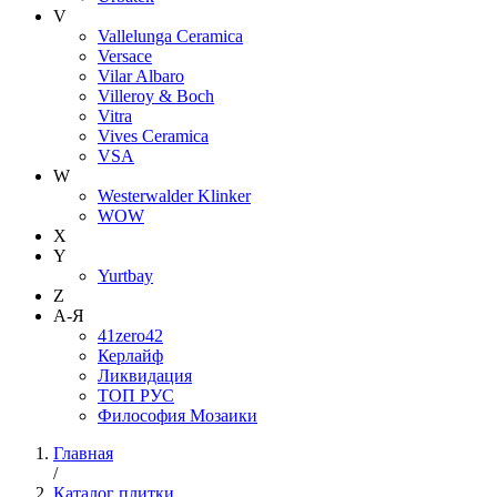
V
Vallelunga Ceramica
Versace
Vilar Albaro
Villeroy & Boch
Vitra
Vives Ceramica
VSA
W
Westerwalder Klinker
WOW
X
Y
Yurtbay
Z
А-Я
41zero42
Керлайф
Ликвидация
ТОП РУС
Философия Мозаики
Главная
/
Каталог плитки