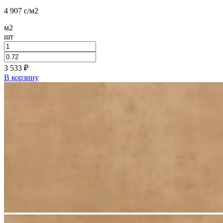
4 907
c
/м2
м2
шт
3 533
₽
В корзину