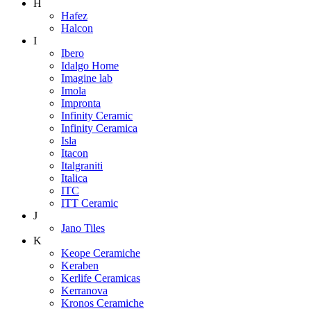
H
Hafez
Halcon
I
Ibero
Idalgo Home
Imagine lab
Imola
Impronta
Infinity Ceramic
Infinity Ceramica
Isla
Itacon
Italgraniti
Italica
ITC
ITT Ceramic
J
Jano Tiles
K
Keope Ceramiche
Keraben
Kerlife Ceramicas
Kerranova
Kronos Ceramiche