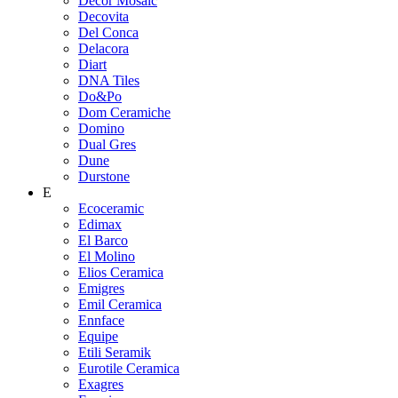
Decor Mosaic
Decovita
Del Conca
Delacora
Diart
DNA Tiles
Do&Po
Dom Ceramiche
Domino
Dual Gres
Dune
Durstone
E
Ecoceramic
Edimax
El Barco
El Molino
Elios Ceramica
Emigres
Emil Ceramica
Ennface
Equipe
Etili Seramik
Eurotile Ceramica
Exagres