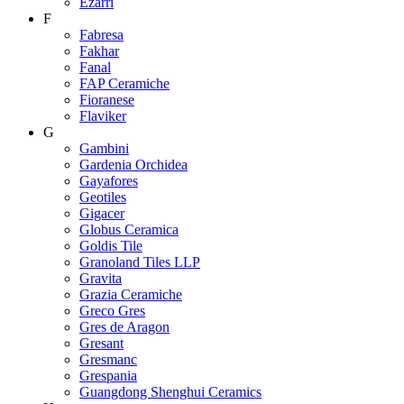
Ezarri
F
Fabresa
Fakhar
Fanal
FAP Ceramiche
Fioranese
Flaviker
G
Gambini
Gardenia Orchidea
Gayafores
Geotiles
Gigacer
Globus Ceramica
Goldis Tile
Granoland Tiles LLP
Gravita
Grazia Ceramiche
Greco Gres
Gres de Aragon
Gresant
Gresmanc
Grespania
Guangdong Shenghui Ceramics