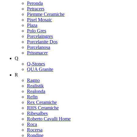
Peronda
Petracers
Piemme Ceramiche
Pixel Mosaic
Plaza
Polo Gres
Porcelaingres
Porcelanite Dos
Porcelanosa
Prissmacer
Q
Q-Stones
QUA Granite
R
Ragno
Realistik
Realonda
Refin
Rex Ceramiche
RHS Ceramiche
Ribesalbes
Roberto Cavalli Home
Roca
Rocersa
Rondine