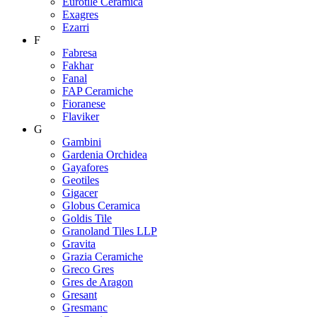
Eurotile Ceramica
Exagres
Ezarri
F
Fabresa
Fakhar
Fanal
FAP Ceramiche
Fioranese
Flaviker
G
Gambini
Gardenia Orchidea
Gayafores
Geotiles
Gigacer
Globus Ceramica
Goldis Tile
Granoland Tiles LLP
Gravita
Grazia Ceramiche
Greco Gres
Gres de Aragon
Gresant
Gresmanc