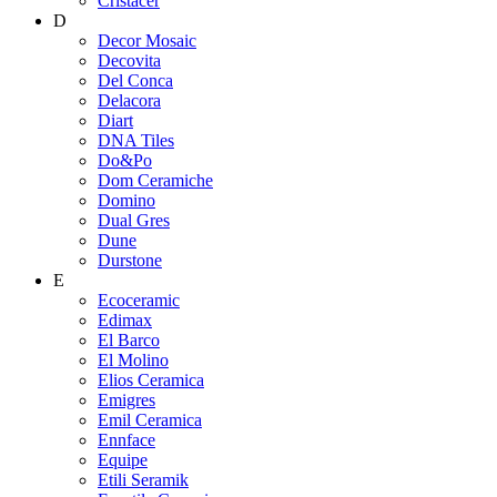
Cristacer
D
Decor Mosaic
Decovita
Del Conca
Delacora
Diart
DNA Tiles
Do&Po
Dom Ceramiche
Domino
Dual Gres
Dune
Durstone
E
Ecoceramic
Edimax
El Barco
El Molino
Elios Ceramica
Emigres
Emil Ceramica
Ennface
Equipe
Etili Seramik