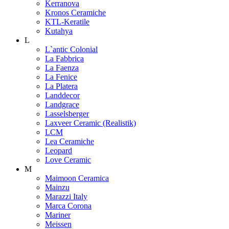
Kerranova
Kronos Ceramiche
KTL-Keratile
Kutahya
L
L`antic Colonial
La Fabbrica
La Faenza
La Fenice
La Platera
Landdecor
Landgrace
Lasselsberger
Laxveer Ceramic (Realistik)
LCM
Lea Ceramiche
Leopard
Love Ceramic
M
Maimoon Ceramica
Mainzu
Marazzi Italy
Marca Corona
Mariner
Meissen