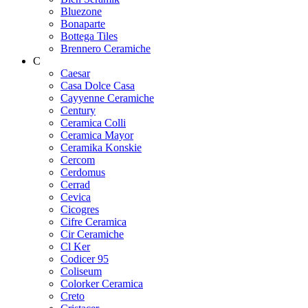
Bluezone
Bonaparte
Bottega Tiles
Brennero Ceramiche
C
Caesar
Casa Dolce Casa
Cayyenne Ceramiche
Century
Ceramica Colli
Ceramica Mayor
Ceramika Konskie
Cercom
Cerdomus
Cerrad
Cevica
Cicogres
Cifre Ceramica
Cir Ceramiche
Cl Ker
Codicer 95
Coliseum
Colorker Ceramica
Creto