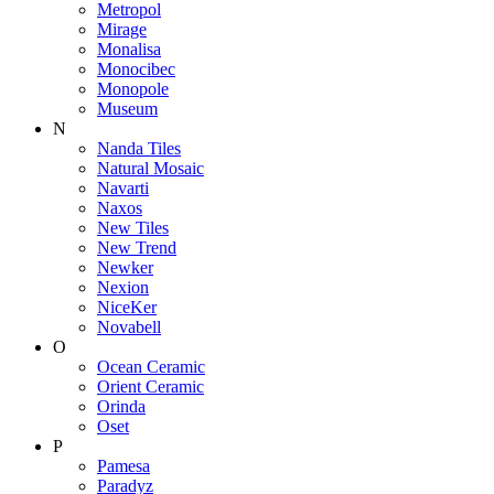
Metropol
Mirage
Monalisa
Monocibec
Monopole
Museum
N
Nanda Tiles
Natural Mosaic
Navarti
Naxos
New Tiles
New Trend
Newker
Nexion
NiceKer
Novabell
O
Ocean Ceramic
Orient Ceramic
Orinda
Oset
P
Pamesa
Paradyz