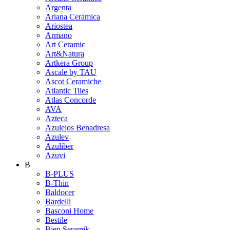
Argenta
Ariana Ceramica
Ariostea
Armano
Art Ceramic
Art&Natura
Artkera Group
Ascale by TAU
Ascot Ceramiche
Atlantic Tiles
Atlas Concorde
AVA
Azteca
Azulejos Benadresa
Azulev
Azuliber
Azuvi
B
B-PLUS
B-Thin
Baldocer
Bardelli
Basconi Home
Bestile
Bien Seramik