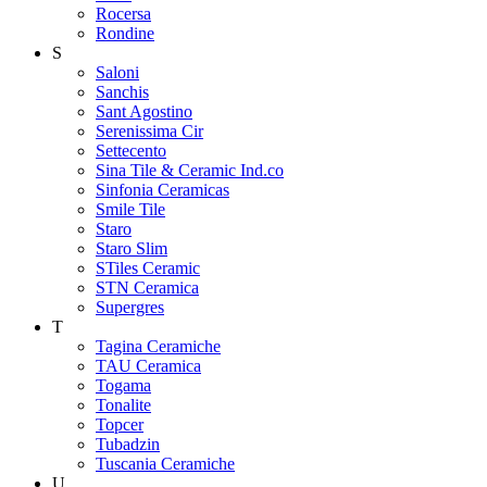
Rocersa
Rondine
S
Saloni
Sanchis
Sant Agostino
Serenissima Cir
Settecento
Sina Tile & Ceramic Ind.co
Sinfonia Ceramicas
Smile Tile
Staro
Staro Slim
STiles Ceramic
STN Ceramica
Supergres
T
Tagina Ceramiche
TAU Ceramica
Togama
Tonalite
Topcer
Tubadzin
Tuscania Ceramiche
U