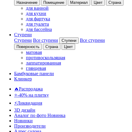
Назначение
Помещение
Материал
Цвет
Страна
для ванной
для кухни
для фартука
для туалета
для бассейна
Ступени
Ступени
Все ступени
Все ступени
Ступени
Поверхность
Страна
Цвет
матовая
противоскользящая
лаппатированная
глянцевая
Бамбуковые панели
Клинкер
🔥Распродажа
⭐-40% на плитку
⚡️Ликвидация
3D дизайн
Аналог по фото
Новинка
Новинки
Производители
Адрес салона