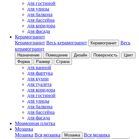
для гостиной
для улицы
для балкона
для бассейна
для коридора
для фасада
Керамогранит
Керамогранит
Весь керамогранит
Весь
Керамогранит
керамогранит
Назначение
Помещение
Дизайн
Поверхность
Цвет
Форма
Размер
Страна
для ванной
для фартука
для кухни
для туалета
для коридора
для гостиной
для улицы
для балкона
для бассейна
для фасада
Мраморная плитка
Мозаика
Мозаика
Вся мозаика
Вся мозаика
Мозаика