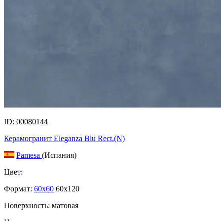
ID: 00080144
Керамогранит Eleganza Blu Rect.(N)
Pamesa
(Испания)
Цвет:
Формат:
60x60
60x120
Поверхность: матовая