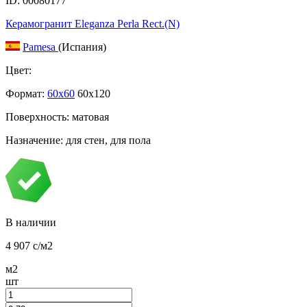
ID: 00080177
Керамогранит Eleganza Perla Rect.(N)
Pamesa
(Испания)
Цвет:
Формат:
60x60
60x120
Поверхность: матовая
Назначение: для стен, для пола
В наличии
4 907
c
/м2
м2
шт