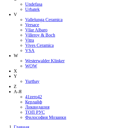
Undefasa
Urbatek
V
Vallelunga Ceramica
Versace
Vilar Albaro
Villeroy & Boch
Vitra
Vives Ceramica
VSA
W
Westerwalder Klinker
WOW
X
Y
Yurtbay
Z
А-Я
41zero42
Керлайф
Ликвидация
ТОП РУС
Философия Мозаики
Главная