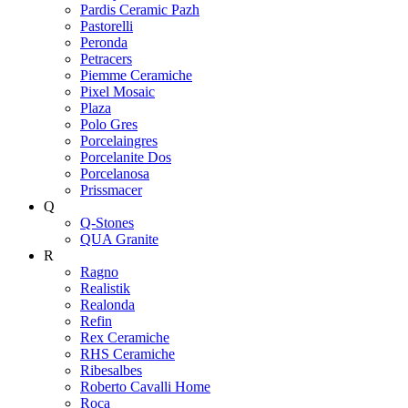
Pardis Ceramic Pazh
Pastorelli
Peronda
Petracers
Piemme Ceramiche
Pixel Mosaic
Plaza
Polo Gres
Porcelaingres
Porcelanite Dos
Porcelanosa
Prissmacer
Q
Q-Stones
QUA Granite
R
Ragno
Realistik
Realonda
Refin
Rex Ceramiche
RHS Ceramiche
Ribesalbes
Roberto Cavalli Home
Roca