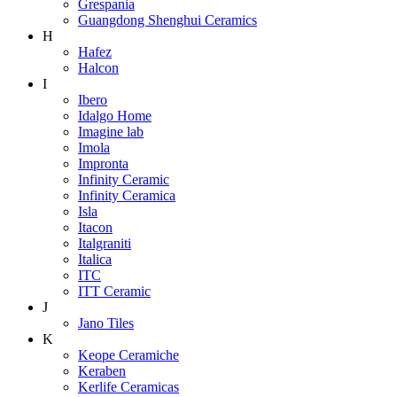
Grespania
Guangdong Shenghui Ceramics
H
Hafez
Halcon
I
Ibero
Idalgo Home
Imagine lab
Imola
Impronta
Infinity Ceramic
Infinity Ceramica
Isla
Itacon
Italgraniti
Italica
ITC
ITT Ceramic
J
Jano Tiles
K
Keope Ceramiche
Keraben
Kerlife Ceramicas