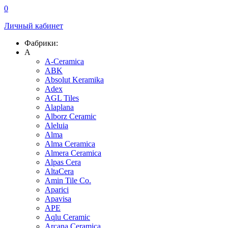
0
Личный кабинет
Фабрики:
A
A-Ceramica
ABK
Absolut Keramika
Adex
AGL Tiles
Alaplana
Alborz Ceramic
Aleluia
Alma
Alma Ceramica
Almera Ceramica
Alpas Cera
AltaCera
Amin Tile Co.
Aparici
Apavisa
APE
Aqlu Ceramic
Arcana Ceramica