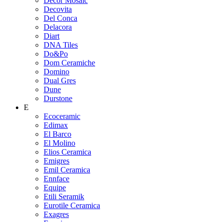
Decor Mosaic
Decovita
Del Conca
Delacora
Diart
DNA Tiles
Do&Po
Dom Ceramiche
Domino
Dual Gres
Dune
Durstone
E
Ecoceramic
Edimax
El Barco
El Molino
Elios Ceramica
Emigres
Emil Ceramica
Ennface
Equipe
Etili Seramik
Eurotile Ceramica
Exagres