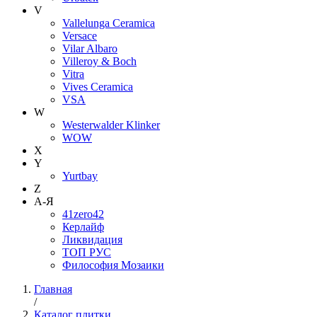
V
Vallelunga Ceramica
Versace
Vilar Albaro
Villeroy & Boch
Vitra
Vives Ceramica
VSA
W
Westerwalder Klinker
WOW
X
Y
Yurtbay
Z
А-Я
41zero42
Керлайф
Ликвидация
ТОП РУС
Философия Мозаики
Главная
/
Каталог плитки