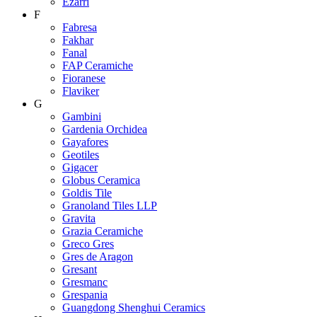
Ezarri
F
Fabresa
Fakhar
Fanal
FAP Ceramiche
Fioranese
Flaviker
G
Gambini
Gardenia Orchidea
Gayafores
Geotiles
Gigacer
Globus Ceramica
Goldis Tile
Granoland Tiles LLP
Gravita
Grazia Ceramiche
Greco Gres
Gres de Aragon
Gresant
Gresmanc
Grespania
Guangdong Shenghui Ceramics