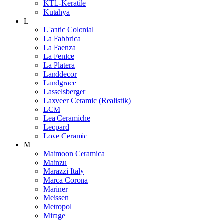
KTL-Keratile
Kutahya
L
L`antic Colonial
La Fabbrica
La Faenza
La Fenice
La Platera
Landdecor
Landgrace
Lasselsberger
Laxveer Ceramic (Realistik)
LCM
Lea Ceramiche
Leopard
Love Ceramic
M
Maimoon Ceramica
Mainzu
Marazzi Italy
Marca Corona
Mariner
Meissen
Metropol
Mirage