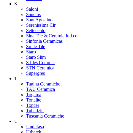
S
Saloni
Sanchis
Sant Agostino
Serenissima Cir
Settecento
Sina Tile & Ceramic Ind.co
Sinfonia Ceramicas
Smile Tile
Staro
Staro Slim
STiles Ceramic
STN Ceramica
Supergres
T
Tagina Ceramiche
TAU Ceramica
Togama
Tonalite
Topcer
Tubadzin
Tuscania Ceramiche
U
Undefasa
Urbatek