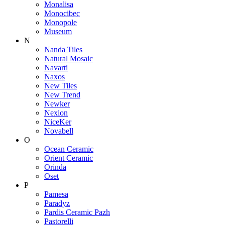
Monalisa
Monocibec
Monopole
Museum
N
Nanda Tiles
Natural Mosaic
Navarti
Naxos
New Tiles
New Trend
Newker
Nexion
NiceKer
Novabell
O
Ocean Ceramic
Orient Ceramic
Orinda
Oset
P
Pamesa
Paradyz
Pardis Ceramic Pazh
Pastorelli