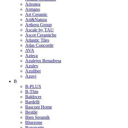
Ariostea
Armano
Art Ceramic
Art&Natura
Artkera Group
Ascale by TAU
Ascot Ceramiche
Atlantic Tiles
Atlas Concorde
AVA
Azteca
Azulejos Benadresa
Azulev
Azuliber
Azuvi
B
B-PLUS
B-Thin
Baldocer
Bardelli
Basconi Home
Bestile
Bien Seramik
Bluezone
Bonaparte