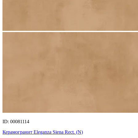
ID: 00081114
Керамогранит Eleganza Siena Rect. (N)