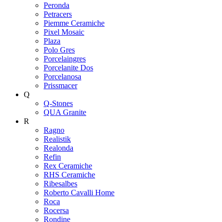
Peronda
Petracers
Piemme Ceramiche
Pixel Mosaic
Plaza
Polo Gres
Porcelaingres
Porcelanite Dos
Porcelanosa
Prissmacer
Q
Q-Stones
QUA Granite
R
Ragno
Realistik
Realonda
Refin
Rex Ceramiche
RHS Ceramiche
Ribesalbes
Roberto Cavalli Home
Roca
Rocersa
Rondine