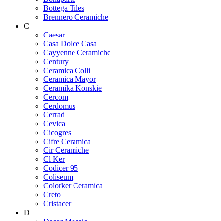
Bottega Tiles
Brennero Ceramiche
C
Caesar
Casa Dolce Casa
Cayyenne Ceramiche
Century
Ceramica Colli
Ceramica Mayor
Ceramika Konskie
Cercom
Cerdomus
Cerrad
Cevica
Cicogres
Cifre Ceramica
Cir Ceramiche
Cl Ker
Codicer 95
Coliseum
Colorker Ceramica
Creto
Cristacer
D