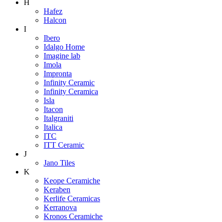
H
Hafez
Halcon
I
Ibero
Idalgo Home
Imagine lab
Imola
Impronta
Infinity Ceramic
Infinity Ceramica
Isla
Itacon
Italgraniti
Italica
ITC
ITT Ceramic
J
Jano Tiles
K
Keope Ceramiche
Keraben
Kerlife Ceramicas
Kerranova
Kronos Ceramiche