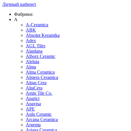
Личный кабинет
Фабрики:
A
A-Ceramica
ABK
Absolut Keramika
Adex
AGL Tiles
Alaplana
Alborz Ceramic
Aleluia
Alma
Alma Ceramica
Almera Ceramica
Alpas Cera
AltaCera
Amin Tile Co.
Aparici
Apavisa
APE
Aqlu Ceramic
Arcana Ceramica
Argenta
Ariana Ceramica