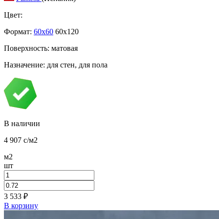
Цвет:
Формат:
60x60
60x120
Поверхность: матовая
Назначение: для стен, для пола
В наличии
4 907
c
/м2
м2
шт
3 533
₽
В корзину