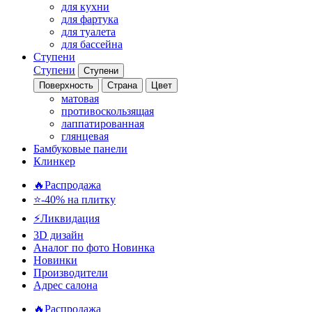
для кухни
для фартука
для туалета
для бассейна
Ступени
Ступени
Ступени
Поверхность
Страна
Цвет
матовая
противоскользящая
лаппатированная
глянцевая
Бамбуковые панели
Клинкер
🔥Распродажа
⭐-40% на плитку
⚡️Ликвидация
3D дизайн
Аналог по фото
Новинка
Новинки
Производители
Адрес салона
🔥Распродажа