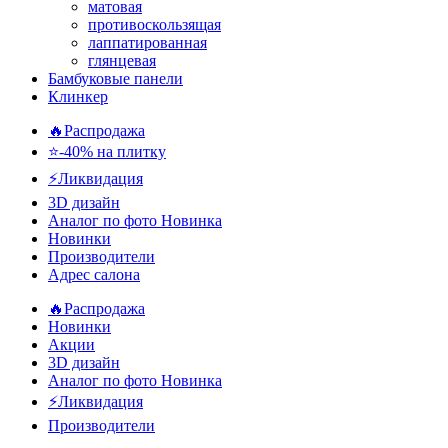
матовая
противоскользящая
лаппатированная
глянцевая
Бамбуковые панели
Клинкер
🔥Распродажа
⭐-40% на плитку
⚡️Ликвидация
3D дизайн
Аналог по фото
Новинка
Новинки
Производители
Адрес салона
🔥Распродажа
Новинки
Акции
3D дизайн
Аналог по фото
Новинка
⚡Ликвидация
Производители