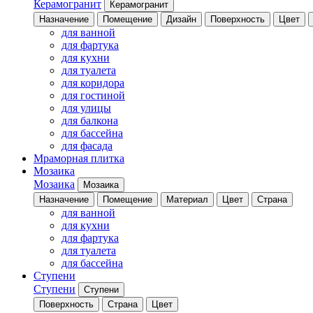
Керамогранит
Керамогранит
Назначение
Помещение
Дизайн
Поверхность
Цвет
для ванной
для фартука
для кухни
для туалета
для коридора
для гостиной
для улицы
для балкона
для бассейна
для фасада
Мраморная плитка
Мозаика
Мозаика
Мозаика
Назначение
Помещение
Материал
Цвет
Страна
для ванной
для кухни
для фартука
для туалета
для бассейна
Ступени
Ступени
Ступени
Поверхность
Страна
Цвет