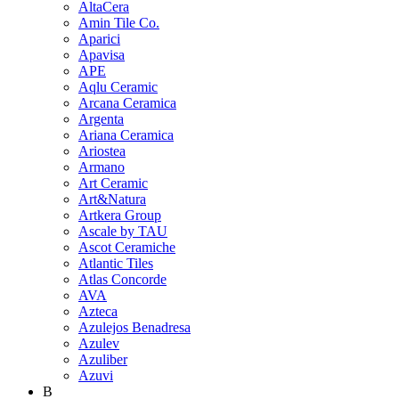
AltaCera
Amin Tile Co.
Aparici
Apavisa
APE
Aqlu Ceramic
Arcana Ceramica
Argenta
Ariana Ceramica
Ariostea
Armano
Art Ceramic
Art&Natura
Artkera Group
Ascale by TAU
Ascot Ceramiche
Atlantic Tiles
Atlas Concorde
AVA
Azteca
Azulejos Benadresa
Azulev
Azuliber
Azuvi
B