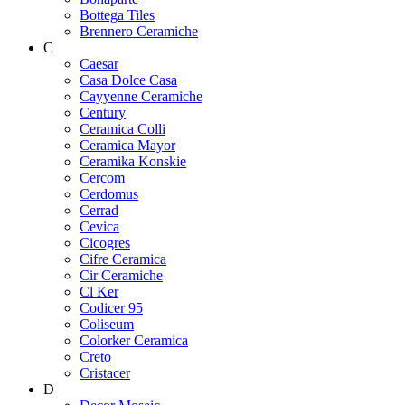
Bottega Tiles
Brennero Ceramiche
C
Caesar
Casa Dolce Casa
Cayyenne Ceramiche
Century
Ceramica Colli
Ceramica Mayor
Ceramika Konskie
Cercom
Cerdomus
Cerrad
Cevica
Cicogres
Cifre Ceramica
Cir Ceramiche
Cl Ker
Codicer 95
Coliseum
Colorker Ceramica
Creto
Cristacer
D