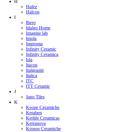
H
Hafez
Halcon
I
Ibero
Idalgo Home
Imagine lab
Imola
Impronta
Infinity Ceramic
Infinity Ceramica
Isla
Itacon
Italgraniti
Italica
ITC
ITT Ceramic
J
Jano Tiles
K
Keope Ceramiche
Keraben
Kerlife Ceramicas
Kerranova
Kronos Ceramiche