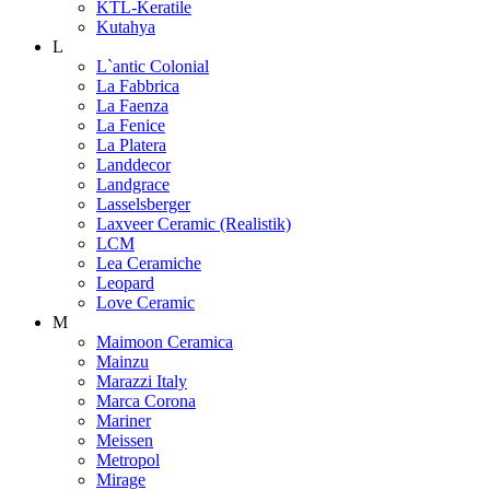
KTL-Keratile
Kutahya
L
L`antic Colonial
La Fabbrica
La Faenza
La Fenice
La Platera
Landdecor
Landgrace
Lasselsberger
Laxveer Ceramic (Realistik)
LCM
Lea Ceramiche
Leopard
Love Ceramic
M
Maimoon Ceramica
Mainzu
Marazzi Italy
Marca Corona
Mariner
Meissen
Metropol
Mirage