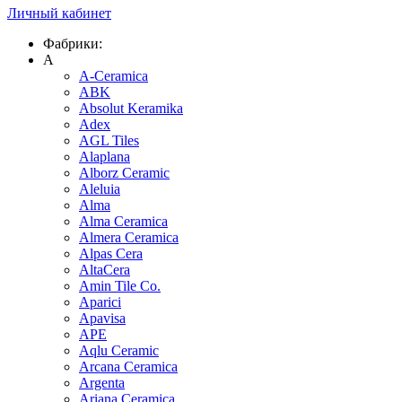
Личный кабинет
Фабрики:
A
A-Ceramica
ABK
Absolut Keramika
Adex
AGL Tiles
Alaplana
Alborz Ceramic
Aleluia
Alma
Alma Ceramica
Almera Ceramica
Alpas Cera
AltaCera
Amin Tile Co.
Aparici
Apavisa
APE
Aqlu Ceramic
Arcana Ceramica
Argenta
Ariana Ceramica