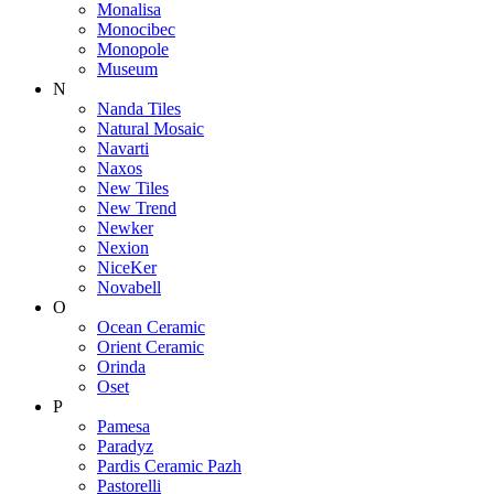
Monalisa
Monocibec
Monopole
Museum
N
Nanda Tiles
Natural Mosaic
Navarti
Naxos
New Tiles
New Trend
Newker
Nexion
NiceKer
Novabell
O
Ocean Ceramic
Orient Ceramic
Orinda
Oset
P
Pamesa
Paradyz
Pardis Ceramic Pazh
Pastorelli