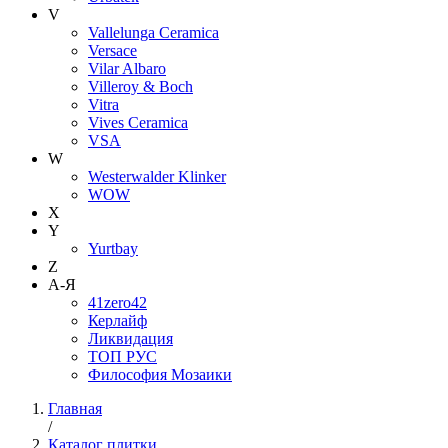
V
Vallelunga Ceramica
Versace
Vilar Albaro
Villeroy & Boch
Vitra
Vives Ceramica
VSA
W
Westerwalder Klinker
WOW
X
Y
Yurtbay
Z
А-Я
41zero42
Керлайф
Ликвидация
ТОП РУС
Философия Мозаики
Главная
/
Каталог плитки