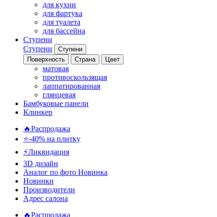
для кухни
для фартука
для туалета
для бассейна
Ступени
Ступени
Ступени
Поверхность
Страна
Цвет
матовая
противоскользящая
лаппатированная
глянцевая
Бамбуковые панели
Клинкер
🔥Распродажа
⭐-40% на плитку
⚡️Ликвидация
3D дизайн
Аналог по фото
Новинка
Новинки
Производители
Адрес салона
🔥Распродажа