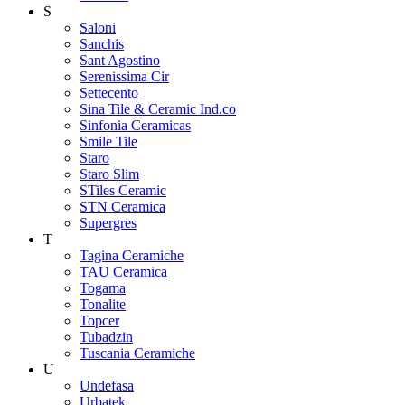
S
Saloni
Sanchis
Sant Agostino
Serenissima Cir
Settecento
Sina Tile & Ceramic Ind.co
Sinfonia Ceramicas
Smile Tile
Staro
Staro Slim
STiles Ceramic
STN Ceramica
Supergres
T
Tagina Ceramiche
TAU Ceramica
Togama
Tonalite
Topcer
Tubadzin
Tuscania Ceramiche
U
Undefasa
Urbatek