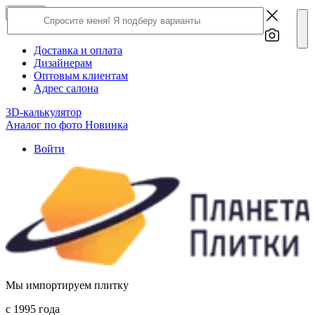
×
Close
О компании
Доставка и оплата
Дизайнерам
Оптовым клиентам
Адрес салона
3D-калькулятор
Аналог по фото
Новинка
Войти
Мы импортируем плитку
c 1995 года