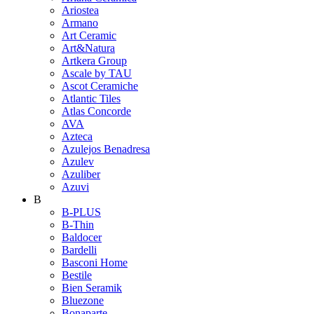
Ariostea
Armano
Art Ceramic
Art&Natura
Artkera Group
Ascale by TAU
Ascot Ceramiche
Atlantic Tiles
Atlas Concorde
AVA
Azteca
Azulejos Benadresa
Azulev
Azuliber
Azuvi
B
B-PLUS
B-Thin
Baldocer
Bardelli
Basconi Home
Bestile
Bien Seramik
Bluezone
Bonaparte