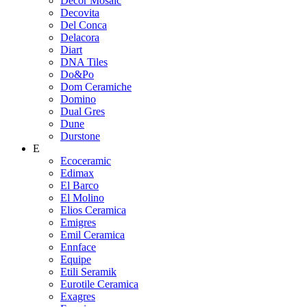
Decor Mosaic
Decovita
Del Conca
Delacora
Diart
DNA Tiles
Do&Po
Dom Ceramiche
Domino
Dual Gres
Dune
Durstone
E
Ecoceramic
Edimax
El Barco
El Molino
Elios Ceramica
Emigres
Emil Ceramica
Ennface
Equipe
Etili Seramik
Eurotile Ceramica
Exagres