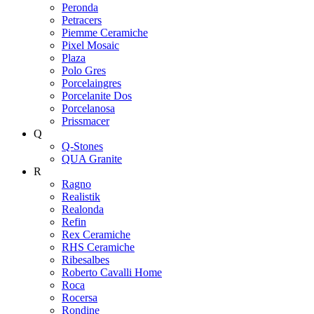
Peronda
Petracers
Piemme Ceramiche
Pixel Mosaic
Plaza
Polo Gres
Porcelaingres
Porcelanite Dos
Porcelanosa
Prissmacer
Q
Q-Stones
QUA Granite
R
Ragno
Realistik
Realonda
Refin
Rex Ceramiche
RHS Ceramiche
Ribesalbes
Roberto Cavalli Home
Roca
Rocersa
Rondine