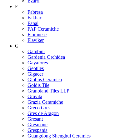
Ezarri
F
Fabresa
Fakhar
Fanal
FAP Ceramiche
Fioranese
Flaviker
G
Gambini
Gardenia Orchidea
Gayafores
Geotiles
Gigacer
Globus Ceramica
Goldis Tile
Granoland Tiles LLP
Gravita
Grazia Ceramiche
Greco Gres
Gres de Aragon
Gresant
Gresmanc
Grespania
Guangdong Shenghui Ceramics