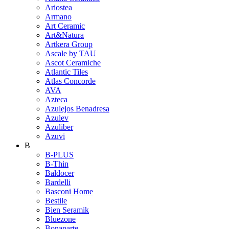
Ariostea
Armano
Art Ceramic
Art&Natura
Artkera Group
Ascale by TAU
Ascot Ceramiche
Atlantic Tiles
Atlas Concorde
AVA
Azteca
Azulejos Benadresa
Azulev
Azuliber
Azuvi
B
B-PLUS
B-Thin
Baldocer
Bardelli
Basconi Home
Bestile
Bien Seramik
Bluezone
Bonaparte