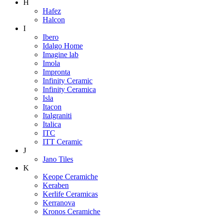
H
Hafez
Halcon
I
Ibero
Idalgo Home
Imagine lab
Imola
Impronta
Infinity Ceramic
Infinity Ceramica
Isla
Itacon
Italgraniti
Italica
ITC
ITT Ceramic
J
Jano Tiles
K
Keope Ceramiche
Keraben
Kerlife Ceramicas
Kerranova
Kronos Ceramiche