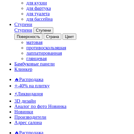
для кухни
для фартука
для туалета
для бассейна
Ступени
Ступени
Ступени
Поверхность
Страна
Цвет
матовая
противоскользящая
лаппатированная
глянцевая
Бамбуковые панели
Клинкер
🔥Распродажа
⭐-40% на плитку
⚡️Ликвидация
3D дизайн
Аналог по фото
Новинка
Новинки
Производители
Адрес салона
🔥Распродажа