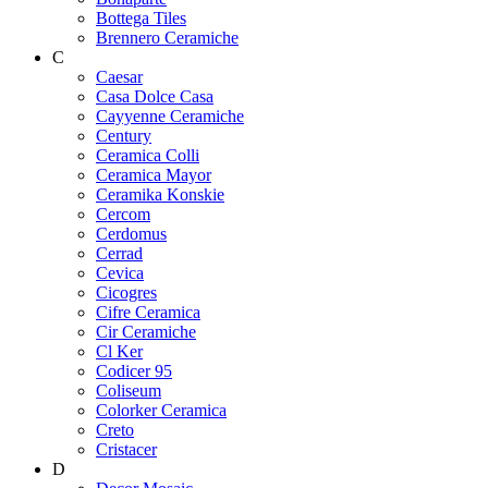
Bottega Tiles
Brennero Ceramiche
C
Caesar
Casa Dolce Casa
Cayyenne Ceramiche
Century
Ceramica Colli
Ceramica Mayor
Ceramika Konskie
Cercom
Cerdomus
Cerrad
Cevica
Cicogres
Cifre Ceramica
Cir Ceramiche
Cl Ker
Codicer 95
Coliseum
Colorker Ceramica
Creto
Cristacer
D