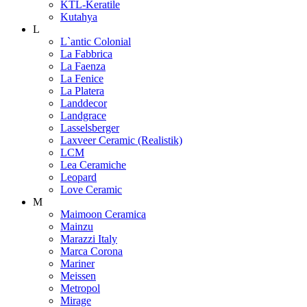
KTL-Keratile
Kutahya
L
L`antic Colonial
La Fabbrica
La Faenza
La Fenice
La Platera
Landdecor
Landgrace
Lasselsberger
Laxveer Ceramic (Realistik)
LCM
Lea Ceramiche
Leopard
Love Ceramic
M
Maimoon Ceramica
Mainzu
Marazzi Italy
Marca Corona
Mariner
Meissen
Metropol
Mirage