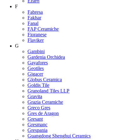
Ezarri
F
Fabresa
Fakhar
Fanal
FAP Ceramiche
Fioranese
Flaviker
G
Gambini
Gardenia Orchidea
Gayafores
Geotiles
Gigacer
Globus Ceramica
Goldis Tile
Granoland Tiles LLP
Gravita
Grazia Ceramiche
Greco Gres
Gres de Aragon
Gresant
Gresmanc
Grespania
Guangdong Shenghui Ceramics