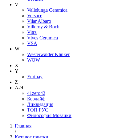
V
Vallelunga Ceramica
Versace
Vilar Albaro
Villeroy & Boch
Vitra
Vives Ceramica
VSA
W
Westerwalder Klinker
WOW
X
Y
Yurtbay
Z
А-Я
41zero42
Керлайф
Ликвидация
ТОП РУС
Философия Мозаики
Главная
/
Каталог плитки