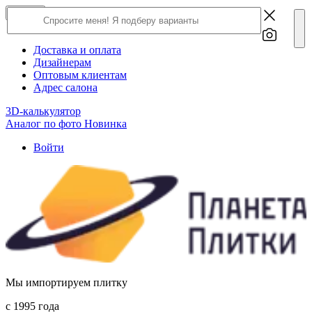
×
Close
О компании
Доставка и оплата
Дизайнерам
Оптовым клиентам
Адрес салона
3D-калькулятор
Аналог по фото
Новинка
Войти
Мы импортируем плитку
c 1995 года