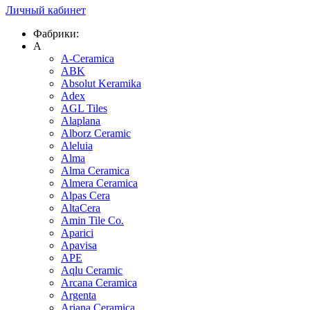
Личный кабинет
Фабрики:
A
A-Ceramica
ABK
Absolut Keramika
Adex
AGL Tiles
Alaplana
Alborz Ceramic
Aleluia
Alma
Alma Ceramica
Almera Ceramica
Alpas Cera
AltaCera
Amin Tile Co.
Aparici
Apavisa
APE
Aqlu Ceramic
Arcana Ceramica
Argenta
Ariana Ceramica