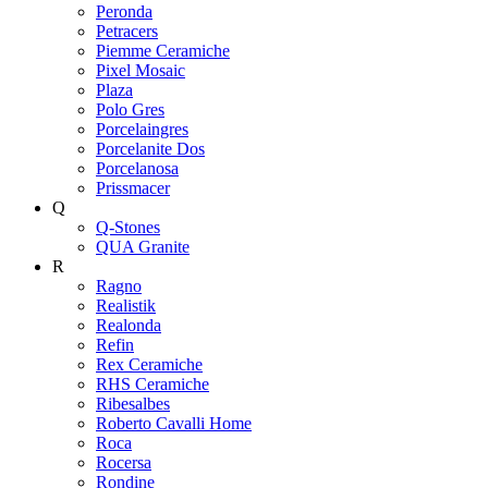
Peronda
Petracers
Piemme Ceramiche
Pixel Mosaic
Plaza
Polo Gres
Porcelaingres
Porcelanite Dos
Porcelanosa
Prissmacer
Q
Q-Stones
QUA Granite
R
Ragno
Realistik
Realonda
Refin
Rex Ceramiche
RHS Ceramiche
Ribesalbes
Roberto Cavalli Home
Roca
Rocersa
Rondine