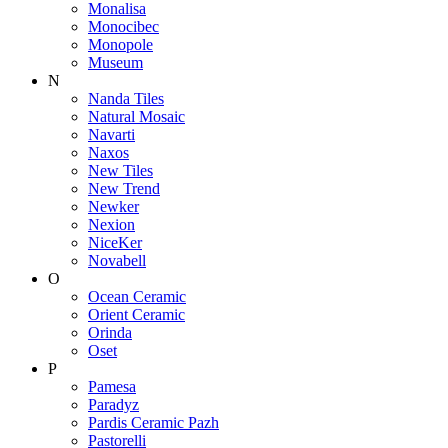
Monalisa
Monocibec
Monopole
Museum
N
Nanda Tiles
Natural Mosaic
Navarti
Naxos
New Tiles
New Trend
Newker
Nexion
NiceKer
Novabell
O
Ocean Ceramic
Orient Ceramic
Orinda
Oset
P
Pamesa
Paradyz
Pardis Ceramic Pazh
Pastorelli