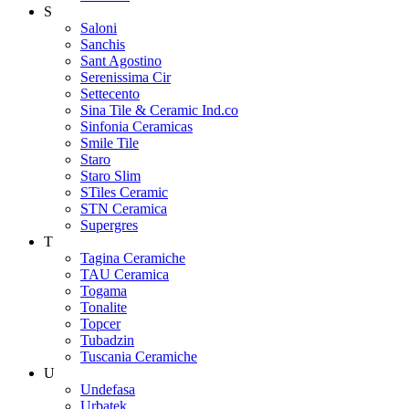
S
Saloni
Sanchis
Sant Agostino
Serenissima Cir
Settecento
Sina Tile & Ceramic Ind.co
Sinfonia Ceramicas
Smile Tile
Staro
Staro Slim
STiles Ceramic
STN Ceramica
Supergres
T
Tagina Ceramiche
TAU Ceramica
Togama
Tonalite
Topcer
Tubadzin
Tuscania Ceramiche
U
Undefasa
Urbatek