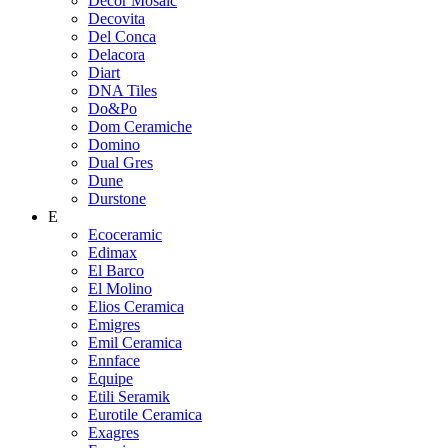
Decor Mosaic
Decovita
Del Conca
Delacora
Diart
DNA Tiles
Do&Po
Dom Ceramiche
Domino
Dual Gres
Dune
Durstone
E
Ecoceramic
Edimax
El Barco
El Molino
Elios Ceramica
Emigres
Emil Ceramica
Ennface
Equipe
Etili Seramik
Eurotile Ceramica
Exagres