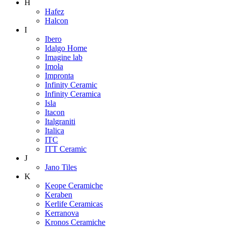
H
Hafez
Halcon
I
Ibero
Idalgo Home
Imagine lab
Imola
Impronta
Infinity Ceramic
Infinity Ceramica
Isla
Itacon
Italgraniti
Italica
ITC
ITT Ceramic
J
Jano Tiles
K
Keope Ceramiche
Keraben
Kerlife Ceramicas
Kerranova
Kronos Ceramiche