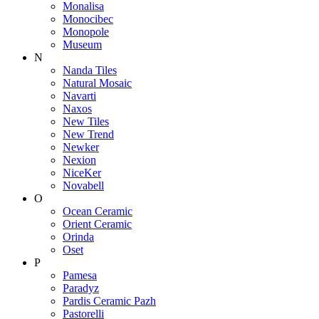
Monalisa
Monocibec
Monopole
Museum
N
Nanda Tiles
Natural Mosaic
Navarti
Naxos
New Tiles
New Trend
Newker
Nexion
NiceKer
Novabell
O
Ocean Ceramic
Orient Ceramic
Orinda
Oset
P
Pamesa
Paradyz
Pardis Ceramic Pazh
Pastorelli