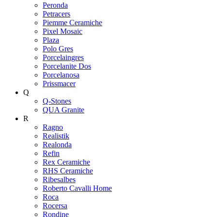
Peronda
Petracers
Piemme Ceramiche
Pixel Mosaic
Plaza
Polo Gres
Porcelaingres
Porcelanite Dos
Porcelanosa
Prissmacer
Q
Q-Stones
QUA Granite
R
Ragno
Realistik
Realonda
Refin
Rex Ceramiche
RHS Ceramiche
Ribesalbes
Roberto Cavalli Home
Roca
Rocersa
Rondine