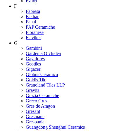
Ezarri
F
Fabresa
Fakhar
Fanal
FAP Ceramiche
Fioranese
Flaviker
G
Gambini
Gardenia Orchidea
Gayafores
Geotiles
Gigacer
Globus Ceramica
Goldis Tile
Granoland Tiles LLP
Gravita
Grazia Ceramiche
Greco Gres
Gres de Aragon
Gresant
Gresmanc
Grespania
Guangdong Shenghui Ceramics