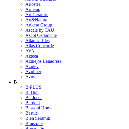
Ariostea
Armano
Art Ceramic
Art&Natura
Artkera Group
Ascale by TAU
Ascot Ceramiche
Atlantic Tiles
Atlas Concorde
AVA
Azteca
Azulejos Benadresa
Azulev
Azuliber
Azuvi
B
B-PLUS
B-Thin
Baldocer
Bardelli
Basconi Home
Bestile
Bien Seramik
Bluezone
Bonaparte