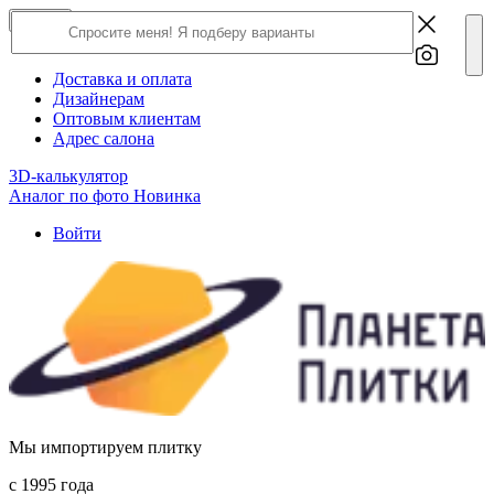
×
Close
О компании
Доставка и оплата
Дизайнерам
Оптовым клиентам
Адрес салона
3D-калькулятор
Аналог по фото
Новинка
Войти
Мы импортируем плитку
c 1995 года