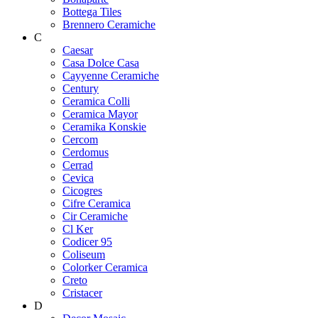
Bottega Tiles
Brennero Ceramiche
C
Caesar
Casa Dolce Casa
Cayyenne Ceramiche
Century
Ceramica Colli
Ceramica Mayor
Ceramika Konskie
Cercom
Cerdomus
Cerrad
Cevica
Cicogres
Cifre Ceramica
Cir Ceramiche
Cl Ker
Codicer 95
Coliseum
Colorker Ceramica
Creto
Cristacer
D