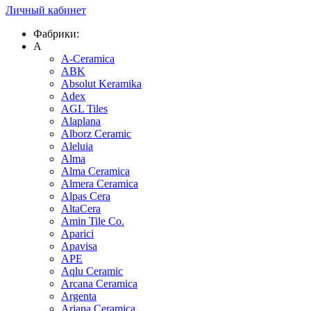
Личный кабинет
Фабрики:
A
A-Ceramica
ABK
Absolut Keramika
Adex
AGL Tiles
Alaplana
Alborz Ceramic
Aleluia
Alma
Alma Ceramica
Almera Ceramica
Alpas Cera
AltaCera
Amin Tile Co.
Aparici
Apavisa
APE
Aqlu Ceramic
Arcana Ceramica
Argenta
Ariana Ceramica