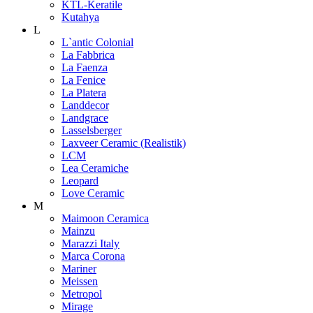
KTL-Keratile
Kutahya
L
L`antic Colonial
La Fabbrica
La Faenza
La Fenice
La Platera
Landdecor
Landgrace
Lasselsberger
Laxveer Ceramic (Realistik)
LCM
Lea Ceramiche
Leopard
Love Ceramic
M
Maimoon Ceramica
Mainzu
Marazzi Italy
Marca Corona
Mariner
Meissen
Metropol
Mirage