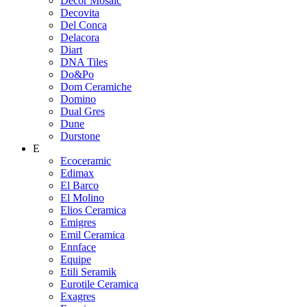
Decor Mosaic
Decovita
Del Conca
Delacora
Diart
DNA Tiles
Do&Po
Dom Ceramiche
Domino
Dual Gres
Dune
Durstone
E
Ecoceramic
Edimax
El Barco
El Molino
Elios Ceramica
Emigres
Emil Ceramica
Ennface
Equipe
Etili Seramik
Eurotile Ceramica
Exagres