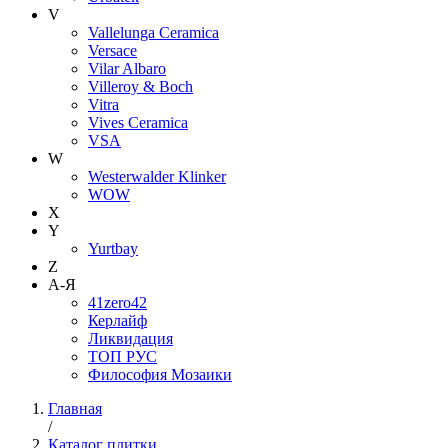
V
Vallelunga Ceramica
Versace
Vilar Albaro
Villeroy & Boch
Vitra
Vives Ceramica
VSA
W
Westerwalder Klinker
WOW
X
Y
Yurtbay
Z
А-Я
41zero42
Керлайф
Ликвидация
ТОП РУС
Философия Мозаики
Главная
/
Каталог плитки