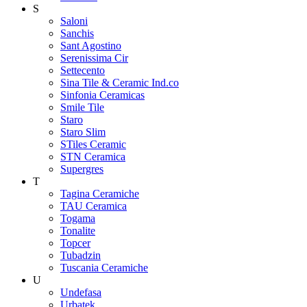
S
Saloni
Sanchis
Sant Agostino
Serenissima Cir
Settecento
Sina Tile & Ceramic Ind.co
Sinfonia Ceramicas
Smile Tile
Staro
Staro Slim
STiles Ceramic
STN Ceramica
Supergres
T
Tagina Ceramiche
TAU Ceramica
Togama
Tonalite
Topcer
Tubadzin
Tuscania Ceramiche
U
Undefasa
Urbatek