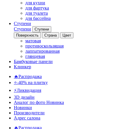
для кухни
для фартука
для туалета
для бассейна
Ступени
Ступени
Ступени
Поверхность
Страна
Цвет
матовая
противоскользящая
лаппатированная
глянцевая
Бамбуковые панели
Клинкер
🔥Распродажа
⭐-40% на плитку
⚡️Ликвидация
3D дизайн
Аналог по фото
Новинка
Новинки
Производители
Адрес салона
🔥Распродажа