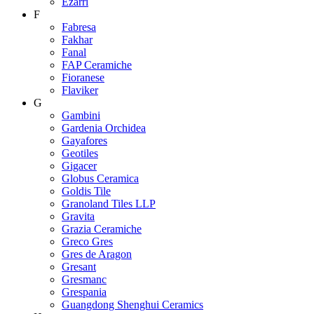
Ezarri
F
Fabresa
Fakhar
Fanal
FAP Ceramiche
Fioranese
Flaviker
G
Gambini
Gardenia Orchidea
Gayafores
Geotiles
Gigacer
Globus Ceramica
Goldis Tile
Granoland Tiles LLP
Gravita
Grazia Ceramiche
Greco Gres
Gres de Aragon
Gresant
Gresmanc
Grespania
Guangdong Shenghui Ceramics