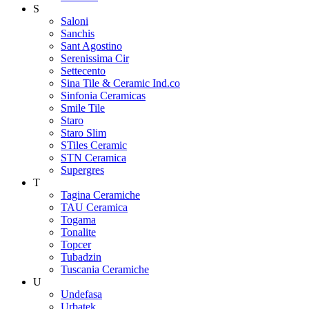
S
Saloni
Sanchis
Sant Agostino
Serenissima Cir
Settecento
Sina Tile & Ceramic Ind.co
Sinfonia Ceramicas
Smile Tile
Staro
Staro Slim
STiles Ceramic
STN Ceramica
Supergres
T
Tagina Ceramiche
TAU Ceramica
Togama
Tonalite
Topcer
Tubadzin
Tuscania Ceramiche
U
Undefasa
Urbatek