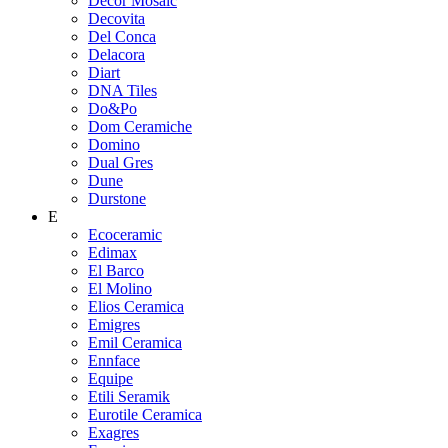
Decor Mosaic
Decovita
Del Conca
Delacora
Diart
DNA Tiles
Do&Po
Dom Ceramiche
Domino
Dual Gres
Dune
Durstone
E
Ecoceramic
Edimax
El Barco
El Molino
Elios Ceramica
Emigres
Emil Ceramica
Ennface
Equipe
Etili Seramik
Eurotile Ceramica
Exagres