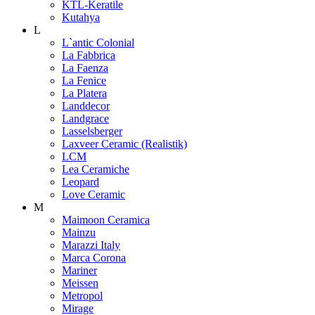
KTL-Keratile
Kutahya
L
L`antic Colonial
La Fabbrica
La Faenza
La Fenice
La Platera
Landdecor
Landgrace
Lasselsberger
Laxveer Ceramic (Realistik)
LCM
Lea Ceramiche
Leopard
Love Ceramic
M
Maimoon Ceramica
Mainzu
Marazzi Italy
Marca Corona
Mariner
Meissen
Metropol
Mirage