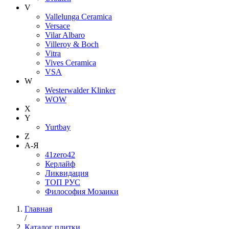
V
Vallelunga Ceramica
Versace
Vilar Albaro
Villeroy & Boch
Vitra
Vives Ceramica
VSA
W
Westerwalder Klinker
WOW
X
Y
Yurtbay
Z
А-Я
41zero42
Керлайф
Ликвидация
ТОП РУС
Философия Мозаики
Главная
/
Каталог плитки