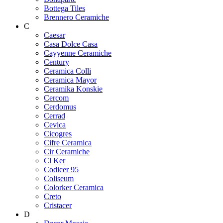
Bottega Tiles
Brennero Ceramiche
C
Caesar
Casa Dolce Casa
Cayyenne Ceramiche
Century
Ceramica Colli
Ceramica Mayor
Ceramika Konskie
Cercom
Cerdomus
Cerrad
Cevica
Cicogres
Cifre Ceramica
Cir Ceramiche
Cl Ker
Codicer 95
Coliseum
Colorker Ceramica
Creto
Cristacer
D