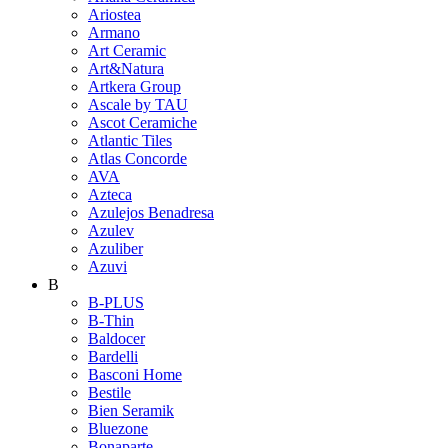
Ariostea
Armano
Art Ceramic
Art&Natura
Artkera Group
Ascale by TAU
Ascot Ceramiche
Atlantic Tiles
Atlas Concorde
AVA
Azteca
Azulejos Benadresa
Azulev
Azuliber
Azuvi
B
B-PLUS
B-Thin
Baldocer
Bardelli
Basconi Home
Bestile
Bien Seramik
Bluezone
Bonaparte