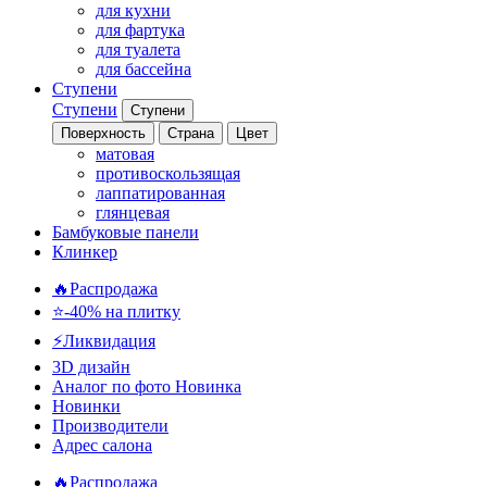
для кухни
для фартука
для туалета
для бассейна
Ступени
Ступени
Ступени
Поверхность
Страна
Цвет
матовая
противоскользящая
лаппатированная
глянцевая
Бамбуковые панели
Клинкер
🔥Распродажа
⭐-40% на плитку
⚡️Ликвидация
3D дизайн
Аналог по фото
Новинка
Новинки
Производители
Адрес салона
🔥Распродажа