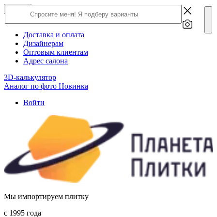
×
Close
О компании
Доставка и оплата
Дизайнерам
Оптовым клиентам
Адрес салона
3D-калькулятор
Аналог по фото
Новинка
Войти
Мы импортируем плитку
c 1995 года