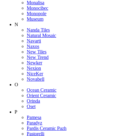
Monalisa
Monocibec
Monopole
Museum
N
Nanda Tiles
Natural Mosaic
Navarti
Naxos
New Tiles
New Trend
Newker
Nexion
NiceKer
Novabell
O
Ocean Ceramic
Orient Ceramic
Orinda
Oset
P
Pamesa
Paradyz
Pardis Ceramic Pazh
Pastorelli