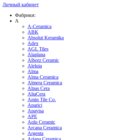
Личный кабинет
Фабрики:
A
A-Ceramica
ABK
Absolut Keramika
Adex
AGL Tiles
Alaplana
Alborz Ceramic
Aleluia
Alma
Alma Ceramica
Almera Ceramica
Alpas Cera
AltaCera
Amin Tile Co.
Aparici
Apavisa
APE
Aqlu Ceramic
Arcana Ceramica
Argenta
Ariana Ceramica