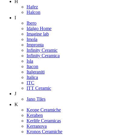
H
Hafez
Halcon
I
Ibero
Idalgo Home
Imagine lab
Imola
Impronta
Infinity Ceramic
Infinity Ceramica
Isla
Itacon
Italgraniti
Italica
ITC
ITT Ceramic
J
Jano Tiles
K
Keope Ceramiche
Keraben
Kerlife Ceramicas
Kerranova
Kronos Ceramiche