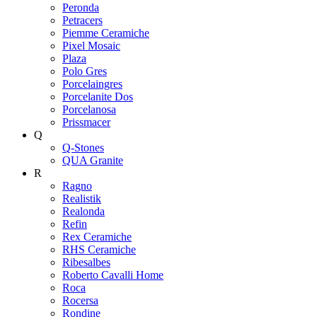
Peronda
Petracers
Piemme Ceramiche
Pixel Mosaic
Plaza
Polo Gres
Porcelaingres
Porcelanite Dos
Porcelanosa
Prissmacer
Q
Q-Stones
QUA Granite
R
Ragno
Realistik
Realonda
Refin
Rex Ceramiche
RHS Ceramiche
Ribesalbes
Roberto Cavalli Home
Roca
Rocersa
Rondine