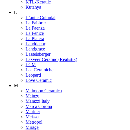
KTL-Keratile
Kutahya
L
L`antic Colonial
La Fabbrica
La Faenza
La Fenice
La Platera
Landdecor
Landgrace
Lasselsberger
Laxveer Ceramic (Realistik)
LCM
Lea Ceramiche
Leopard
Love Ceramic
M
Maimoon Ceramica
Mainzu
Marazzi Italy
Marca Corona
Mariner
Meissen
Metropol
Mirage