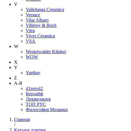
V
Vallelunga Ceramica
Versace
Vilar Albaro
Villeroy & Boch
Vitra
Vives Ceramica
VSA
W
Westerwalder Klinker
WOW
X
Y
Yurtbay
Z
А-Я
41zero42
Керлайф
Ликвидация
ТОП РУС
Философия Мозаики
Главная
/
Каталог плитки