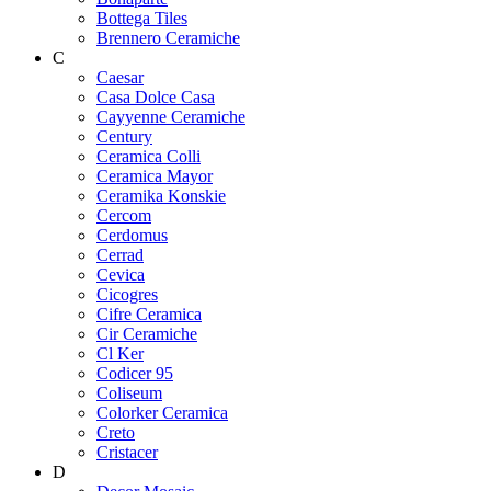
Bottega Tiles
Brennero Ceramiche
C
Caesar
Casa Dolce Casa
Cayyenne Ceramiche
Century
Ceramica Colli
Ceramica Mayor
Ceramika Konskie
Cercom
Cerdomus
Cerrad
Cevica
Cicogres
Cifre Ceramica
Cir Ceramiche
Cl Ker
Codicer 95
Coliseum
Colorker Ceramica
Creto
Cristacer
D