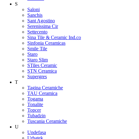
S
Saloni
Sanchis
Sant Agostino
Serenissima Cir
Settecento
Sina Tile & Ceramic Ind.co
Sinfonia Ceramicas
Smile Tile
Staro
Staro Slim
STiles Ceramic
STN Ceramica
Supergres
T
Tagina Ceramiche
TAU Ceramica
Togama
Tonalite
Topcer
Tubadzin
Tuscania Ceramiche
U
Undefasa
Urbatek