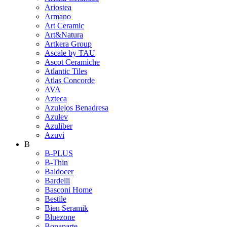
Ariostea
Armano
Art Ceramic
Art&Natura
Artkera Group
Ascale by TAU
Ascot Ceramiche
Atlantic Tiles
Atlas Concorde
AVA
Azteca
Azulejos Benadresa
Azulev
Azuliber
Azuvi
B
B-PLUS
B-Thin
Baldocer
Bardelli
Basconi Home
Bestile
Bien Seramik
Bluezone
Bonaparte