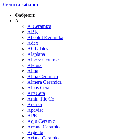
Личный кабинет
Фабрики:
A
A-Ceramica
ABK
Absolut Keramika
Adex
AGL Tiles
Alaplana
Alborz Ceramic
Aleluia
Alma
Alma Ceramica
Almera Ceramica
Alpas Cera
AltaCera
Amin Tile Co.
Aparici
Apavisa
APE
Aqlu Ceramic
Arcana Ceramica
Argenta
Ariana Ceramica