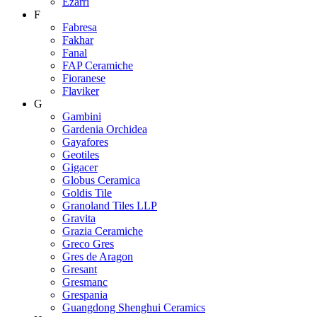
Ezarri
F
Fabresa
Fakhar
Fanal
FAP Ceramiche
Fioranese
Flaviker
G
Gambini
Gardenia Orchidea
Gayafores
Geotiles
Gigacer
Globus Ceramica
Goldis Tile
Granoland Tiles LLP
Gravita
Grazia Ceramiche
Greco Gres
Gres de Aragon
Gresant
Gresmanc
Grespania
Guangdong Shenghui Ceramics