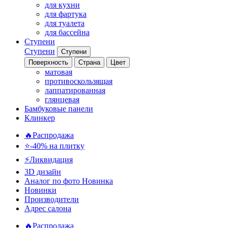
для кухни
для фартука
для туалета
для бассейна
Ступени
Ступени
Ступени
Поверхность
Страна
Цвет
матовая
противоскользящая
лаппатированная
глянцевая
Бамбуковые панели
Клинкер
🔥Распродажа
⭐-40% на плитку
⚡️Ликвидация
3D дизайн
Аналог по фото
Новинка
Новинки
Производители
Адрес салона
🔥Распродажа