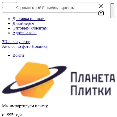
×
Close
О компании
Доставка и оплата
Дизайнерам
Оптовым клиентам
Адрес салона
3D-калькулятор
Аналог по фото
Новинка
Войти
Мы импортируем плитку
c 1995 года