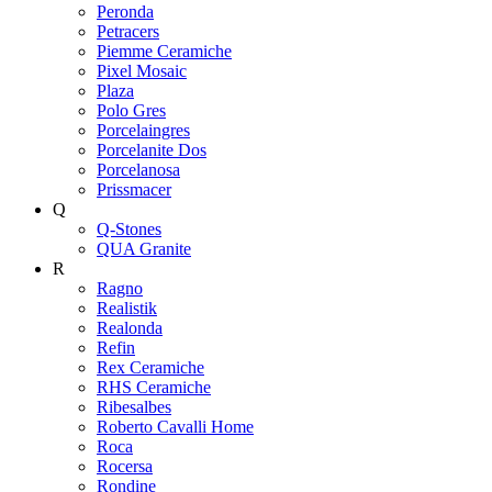
Peronda
Petracers
Piemme Ceramiche
Pixel Mosaic
Plaza
Polo Gres
Porcelaingres
Porcelanite Dos
Porcelanosa
Prissmacer
Q
Q-Stones
QUA Granite
R
Ragno
Realistik
Realonda
Refin
Rex Ceramiche
RHS Ceramiche
Ribesalbes
Roberto Cavalli Home
Roca
Rocersa
Rondine