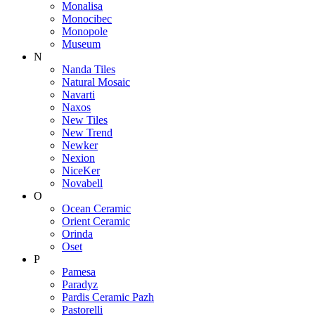
Monalisa
Monocibec
Monopole
Museum
N
Nanda Tiles
Natural Mosaic
Navarti
Naxos
New Tiles
New Trend
Newker
Nexion
NiceKer
Novabell
O
Ocean Ceramic
Orient Ceramic
Orinda
Oset
P
Pamesa
Paradyz
Pardis Ceramic Pazh
Pastorelli