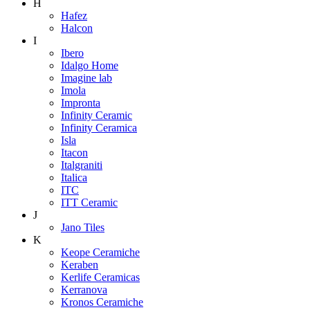
H
Hafez
Halcon
I
Ibero
Idalgo Home
Imagine lab
Imola
Impronta
Infinity Ceramic
Infinity Ceramica
Isla
Itacon
Italgraniti
Italica
ITC
ITT Ceramic
J
Jano Tiles
K
Keope Ceramiche
Keraben
Kerlife Ceramicas
Kerranova
Kronos Ceramiche