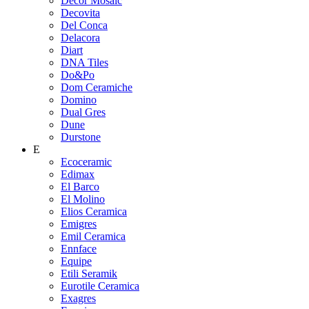
Decor Mosaic
Decovita
Del Conca
Delacora
Diart
DNA Tiles
Do&Po
Dom Ceramiche
Domino
Dual Gres
Dune
Durstone
E
Ecoceramic
Edimax
El Barco
El Molino
Elios Ceramica
Emigres
Emil Ceramica
Ennface
Equipe
Etili Seramik
Eurotile Ceramica
Exagres