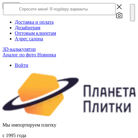
×
Close
О компании
Доставка и оплата
Дизайнерам
Оптовым клиентам
Адрес салона
3D-калькулятор
Аналог по фото
Новинка
Войти
Мы импортируем плитку
c 1995 года