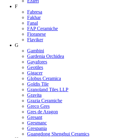
Ezarri
F
Fabresa
Fakhar
Fanal
FAP Ceramiche
Fioranese
Flaviker
G
Gambini
Gardenia Orchidea
Gayafores
Geotiles
Gigacer
Globus Ceramica
Goldis Tile
Granoland Tiles LLP
Gravita
Grazia Ceramiche
Greco Gres
Gres de Aragon
Gresant
Gresmanc
Grespania
Guangdong Shenghui Ceramics