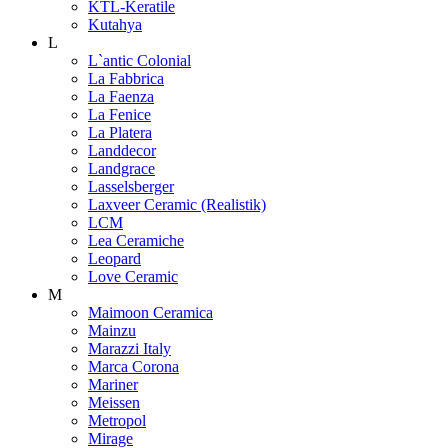
KTL-Keratile
Kutahya
L
L`antic Colonial
La Fabbrica
La Faenza
La Fenice
La Platera
Landdecor
Landgrace
Lasselsberger
Laxveer Ceramic (Realistik)
LCM
Lea Ceramiche
Leopard
Love Ceramic
M
Maimoon Ceramica
Mainzu
Marazzi Italy
Marca Corona
Mariner
Meissen
Metropol
Mirage