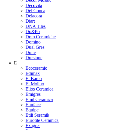
Decor Mosaic
Decovita
Del Conca
Delacora
Diart
DNA Tiles
Do&Po
Dom Ceramiche
Domino
Dual Gres
Dune
Durstone
E
Ecoceramic
Edimax
El Barco
El Molino
Elios Ceramica
Emigres
Emil Ceramica
Ennface
Equipe
Etili Seramik
Eurotile Ceramica
Exagres