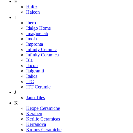
H
Hafez
Halcon
I
Ibero
Idalgo Home
Imagine lab
Imola
Impronta
Infinity Ceramic
Infinity Ceramica
Isla
Itacon
Italgraniti
Italica
ITC
ITT Ceramic
J
Jano Tiles
K
Keope Ceramiche
Keraben
Kerlife Ceramicas
Kerranova
Kronos Ceramiche