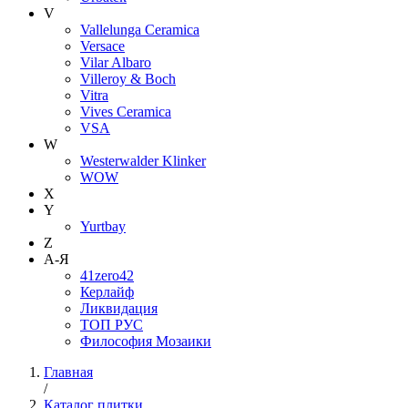
V
Vallelunga Ceramica
Versace
Vilar Albaro
Villeroy & Boch
Vitra
Vives Ceramica
VSA
W
Westerwalder Klinker
WOW
X
Y
Yurtbay
Z
А-Я
41zero42
Керлайф
Ликвидация
ТОП РУС
Философия Мозаики
Главная
/
Каталог плитки