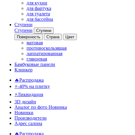
для кухни
для фартука
для туалета
для бассейна
Ступени
Ступени
Ступени
Поверхность
Страна
Цвет
матовая
противоскользящая
лаппатированная
глянцевая
Бамбуковые панели
Клинкер
🔥Распродажа
⭐-40% на плитку
⚡️Ликвидация
3D дизайн
Аналог по фото
Новинка
Новинки
Производители
Адрес салона
🔥Распродажа