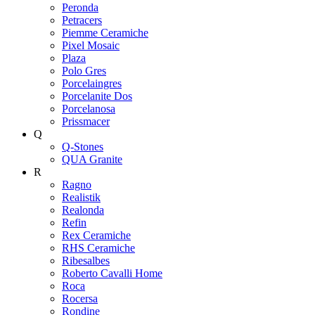
Peronda
Petracers
Piemme Ceramiche
Pixel Mosaic
Plaza
Polo Gres
Porcelaingres
Porcelanite Dos
Porcelanosa
Prissmacer
Q
Q-Stones
QUA Granite
R
Ragno
Realistik
Realonda
Refin
Rex Ceramiche
RHS Ceramiche
Ribesalbes
Roberto Cavalli Home
Roca
Rocersa
Rondine