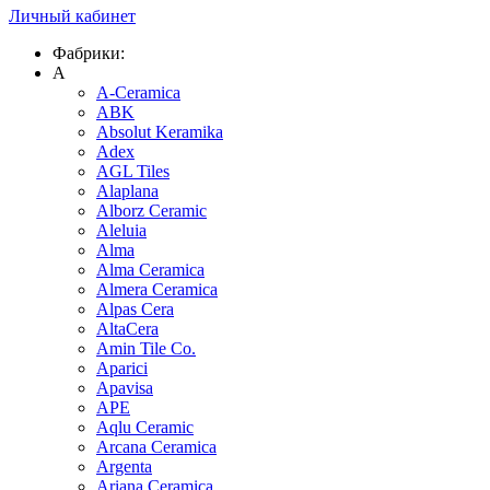
Личный кабинет
Фабрики:
A
A-Ceramica
ABK
Absolut Keramika
Adex
AGL Tiles
Alaplana
Alborz Ceramic
Aleluia
Alma
Alma Ceramica
Almera Ceramica
Alpas Cera
AltaCera
Amin Tile Co.
Aparici
Apavisa
APE
Aqlu Ceramic
Arcana Ceramica
Argenta
Ariana Ceramica