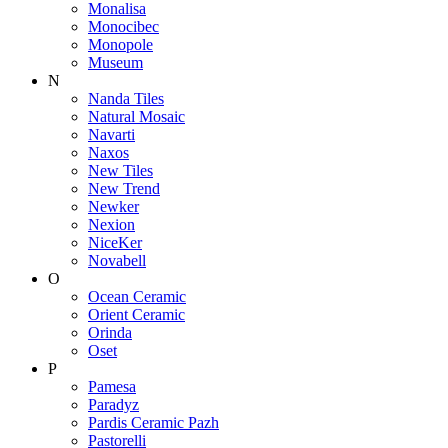
Monalisa
Monocibec
Monopole
Museum
N
Nanda Tiles
Natural Mosaic
Navarti
Naxos
New Tiles
New Trend
Newker
Nexion
NiceKer
Novabell
O
Ocean Ceramic
Orient Ceramic
Orinda
Oset
P
Pamesa
Paradyz
Pardis Ceramic Pazh
Pastorelli