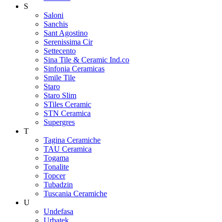
S
Saloni
Sanchis
Sant Agostino
Serenissima Cir
Settecento
Sina Tile & Ceramic Ind.co
Sinfonia Ceramicas
Smile Tile
Staro
Staro Slim
STiles Ceramic
STN Ceramica
Supergres
T
Tagina Ceramiche
TAU Ceramica
Togama
Tonalite
Topcer
Tubadzin
Tuscania Ceramiche
U
Undefasa
Urbatek