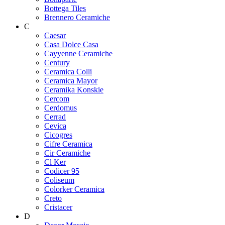
Bottega Tiles
Brennero Ceramiche
C
Caesar
Casa Dolce Casa
Cayyenne Ceramiche
Century
Ceramica Colli
Ceramica Mayor
Ceramika Konskie
Cercom
Cerdomus
Cerrad
Cevica
Cicogres
Cifre Ceramica
Cir Ceramiche
Cl Ker
Codicer 95
Coliseum
Colorker Ceramica
Creto
Cristacer
D