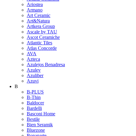
Ariostea
Armano
Art Ceramic
Art&Natura
Artkera Group
Ascale by TAU
Ascot Ceramiche
Atlantic Tiles
Atlas Concorde
AVA
Azteca
Azulejos Benadresa
Azulev
Azuliber
Azuvi
B
B-PLUS
B-Thin
Baldocer
Bardelli
Basconi Home
Bestile
Bien Seramik
Bluezone
Bonaparte