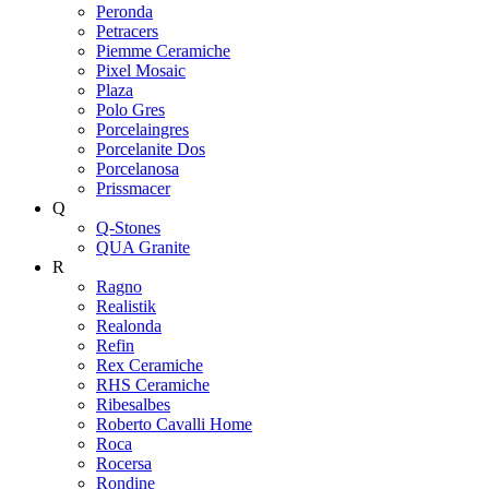
Peronda
Petracers
Piemme Ceramiche
Pixel Mosaic
Plaza
Polo Gres
Porcelaingres
Porcelanite Dos
Porcelanosa
Prissmacer
Q
Q-Stones
QUA Granite
R
Ragno
Realistik
Realonda
Refin
Rex Ceramiche
RHS Ceramiche
Ribesalbes
Roberto Cavalli Home
Roca
Rocersa
Rondine