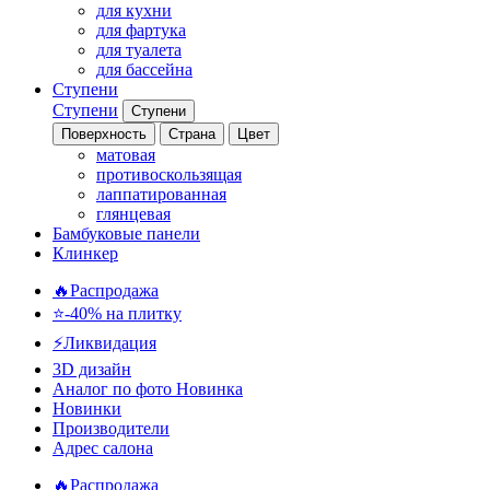
для кухни
для фартука
для туалета
для бассейна
Ступени
Ступени
Ступени
Поверхность
Страна
Цвет
матовая
противоскользящая
лаппатированная
глянцевая
Бамбуковые панели
Клинкер
🔥Распродажа
⭐-40% на плитку
⚡️Ликвидация
3D дизайн
Аналог по фото
Новинка
Новинки
Производители
Адрес салона
🔥Распродажа