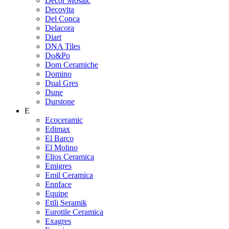
Decor Mosaic
Decovita
Del Conca
Delacora
Diart
DNA Tiles
Do&Po
Dom Ceramiche
Domino
Dual Gres
Dune
Durstone
E
Ecoceramic
Edimax
El Barco
El Molino
Elios Ceramica
Emigres
Emil Ceramica
Ennface
Equipe
Etili Seramik
Eurotile Ceramica
Exagres