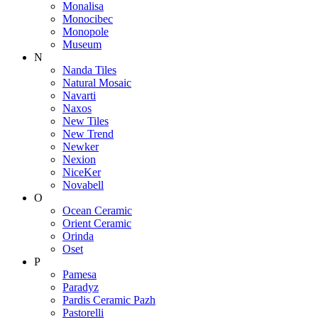
Monalisa
Monocibec
Monopole
Museum
N
Nanda Tiles
Natural Mosaic
Navarti
Naxos
New Tiles
New Trend
Newker
Nexion
NiceKer
Novabell
O
Ocean Ceramic
Orient Ceramic
Orinda
Oset
P
Pamesa
Paradyz
Pardis Ceramic Pazh
Pastorelli