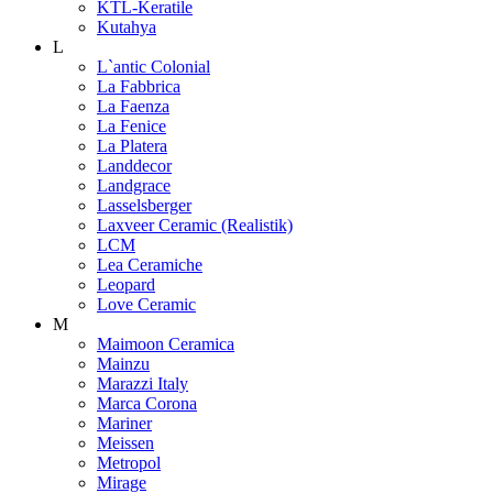
KTL-Keratile
Kutahya
L
L`antic Colonial
La Fabbrica
La Faenza
La Fenice
La Platera
Landdecor
Landgrace
Lasselsberger
Laxveer Ceramic (Realistik)
LCM
Lea Ceramiche
Leopard
Love Ceramic
M
Maimoon Ceramica
Mainzu
Marazzi Italy
Marca Corona
Mariner
Meissen
Metropol
Mirage