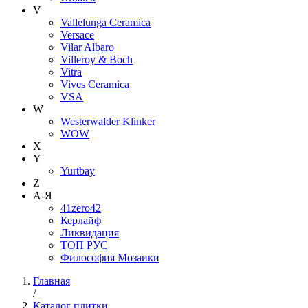
V
Vallelunga Ceramica
Versace
Vilar Albaro
Villeroy & Boch
Vitra
Vives Ceramica
VSA
W
Westerwalder Klinker
WOW
X
Y
Yurtbay
Z
А-Я
41zero42
Керлайф
Ликвидация
ТОП РУС
Философия Мозаики
Главная
/
Каталог плитки