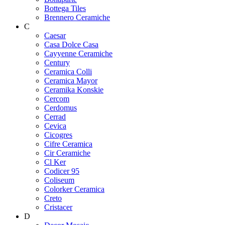
Bottega Tiles
Brennero Ceramiche
C
Caesar
Casa Dolce Casa
Cayyenne Ceramiche
Century
Ceramica Colli
Ceramica Mayor
Ceramika Konskie
Cercom
Cerdomus
Cerrad
Cevica
Cicogres
Cifre Ceramica
Cir Ceramiche
Cl Ker
Codicer 95
Coliseum
Colorker Ceramica
Creto
Cristacer
D