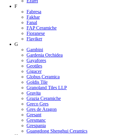
Ezarri
F
Fabresa
Fakhar
Fanal
FAP Ceramiche
Fioranese
Flaviker
G
Gambini
Gardenia Orchidea
Gayafores
Geotiles
Gigacer
Globus Ceramica
Goldis Tile
Granoland Tiles LLP
Gravita
Grazia Ceramiche
Greco Gres
Gres de Aragon
Gresant
Gresmanc
Grespania
Guangdong Shenghui Ceramics