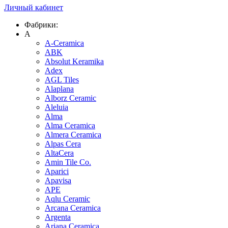
Личный кабинет
Фабрики:
A
A-Ceramica
ABK
Absolut Keramika
Adex
AGL Tiles
Alaplana
Alborz Ceramic
Aleluia
Alma
Alma Ceramica
Almera Ceramica
Alpas Cera
AltaCera
Amin Tile Co.
Aparici
Apavisa
APE
Aqlu Ceramic
Arcana Ceramica
Argenta
Ariana Ceramica