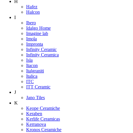
H
Hafez
Halcon
I
Ibero
Idalgo Home
Imagine lab
Imola
Impronta
Infinity Ceramic
Infinity Ceramica
Isla
Itacon
Italgraniti
Italica
ITC
ITT Ceramic
J
Jano Tiles
K
Keope Ceramiche
Keraben
Kerlife Ceramicas
Kerranova
Kronos Ceramiche