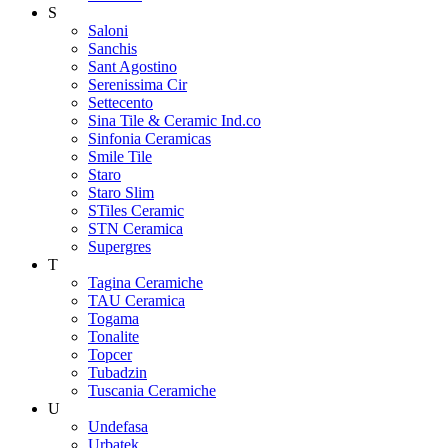
S
Saloni
Sanchis
Sant Agostino
Serenissima Cir
Settecento
Sina Tile & Ceramic Ind.co
Sinfonia Ceramicas
Smile Tile
Staro
Staro Slim
STiles Ceramic
STN Ceramica
Supergres
T
Tagina Ceramiche
TAU Ceramica
Togama
Tonalite
Topcer
Tubadzin
Tuscania Ceramiche
U
Undefasa
Urbatek