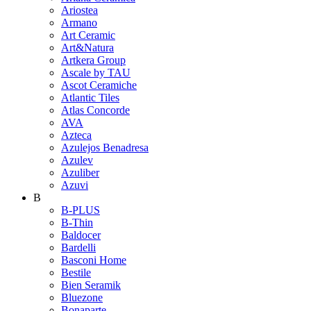
Ariostea
Armano
Art Ceramic
Art&Natura
Artkera Group
Ascale by TAU
Ascot Ceramiche
Atlantic Tiles
Atlas Concorde
AVA
Azteca
Azulejos Benadresa
Azulev
Azuliber
Azuvi
B
B-PLUS
B-Thin
Baldocer
Bardelli
Basconi Home
Bestile
Bien Seramik
Bluezone
Bonaparte