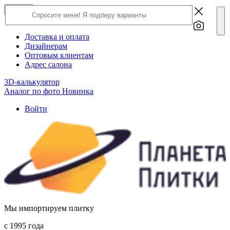
×
Close
О компании
Доставка и оплата
Дизайнерам
Оптовым клиентам
Адрес салона
3D-калькулятор
Аналог по фото
Новинка
Войти
Мы импортируем плитку
c 1995 года