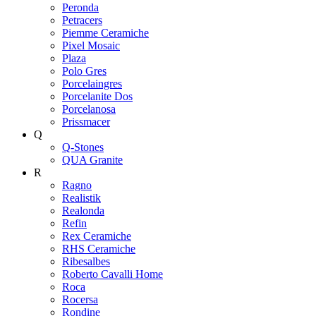
Peronda
Petracers
Piemme Ceramiche
Pixel Mosaic
Plaza
Polo Gres
Porcelaingres
Porcelanite Dos
Porcelanosa
Prissmacer
Q
Q-Stones
QUA Granite
R
Ragno
Realistik
Realonda
Refin
Rex Ceramiche
RHS Ceramiche
Ribesalbes
Roberto Cavalli Home
Roca
Rocersa
Rondine