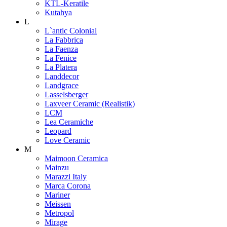
KTL-Keratile
Kutahya
L
L`antic Colonial
La Fabbrica
La Faenza
La Fenice
La Platera
Landdecor
Landgrace
Lasselsberger
Laxveer Ceramic (Realistik)
LCM
Lea Ceramiche
Leopard
Love Ceramic
M
Maimoon Ceramica
Mainzu
Marazzi Italy
Marca Corona
Mariner
Meissen
Metropol
Mirage