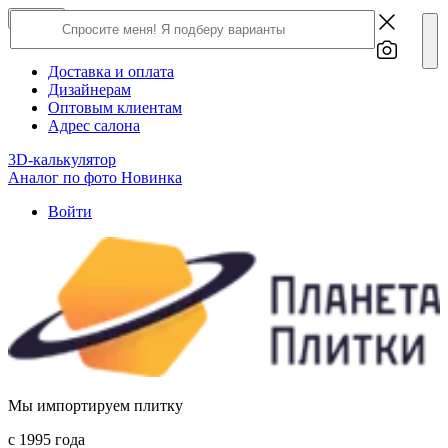
×
Close
О компании
Доставка и оплата
Дизайнерам
Оптовым клиентам
Адрес салона
3D-калькулятор
Аналог по фото
Новинка
Войти
Мы импортируем плитку
c 1995 года