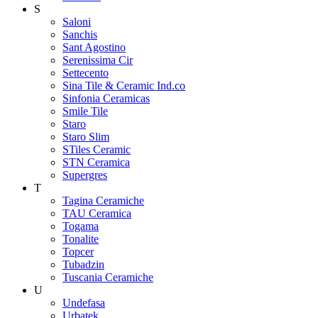
S
Saloni
Sanchis
Sant Agostino
Serenissima Cir
Settecento
Sina Tile & Ceramic Ind.co
Sinfonia Ceramicas
Smile Tile
Staro
Staro Slim
STiles Ceramic
STN Ceramica
Supergres
T
Tagina Ceramiche
TAU Ceramica
Togama
Tonalite
Topcer
Tubadzin
Tuscania Ceramiche
U
Undefasa
Urbatek