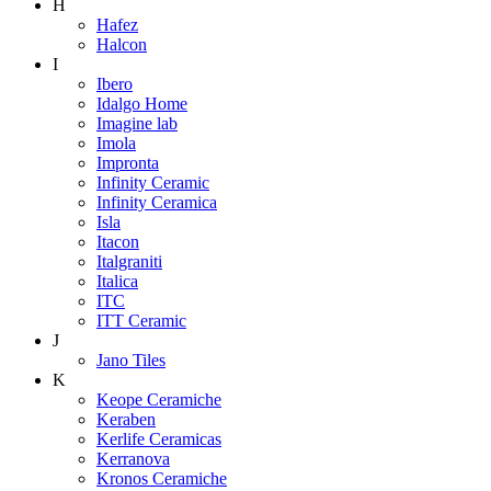
H
Hafez
Halcon
I
Ibero
Idalgo Home
Imagine lab
Imola
Impronta
Infinity Ceramic
Infinity Ceramica
Isla
Itacon
Italgraniti
Italica
ITC
ITT Ceramic
J
Jano Tiles
K
Keope Ceramiche
Keraben
Kerlife Ceramicas
Kerranova
Kronos Ceramiche