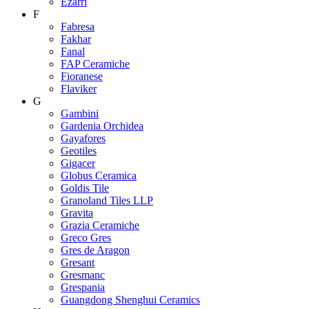
Ezarri
F
Fabresa
Fakhar
Fanal
FAP Ceramiche
Fioranese
Flaviker
G
Gambini
Gardenia Orchidea
Gayafores
Geotiles
Gigacer
Globus Ceramica
Goldis Tile
Granoland Tiles LLP
Gravita
Grazia Ceramiche
Greco Gres
Gres de Aragon
Gresant
Gresmanc
Grespania
Guangdong Shenghui Ceramics