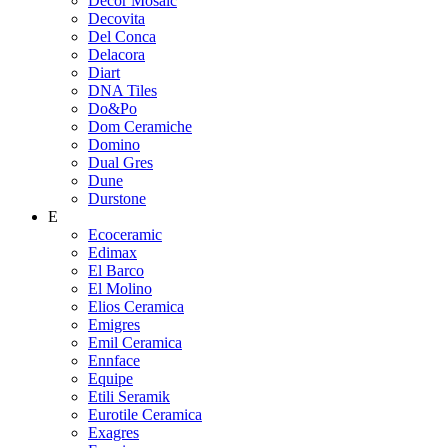
Decor Mosaic
Decovita
Del Conca
Delacora
Diart
DNA Tiles
Do&Po
Dom Ceramiche
Domino
Dual Gres
Dune
Durstone
E
Ecoceramic
Edimax
El Barco
El Molino
Elios Ceramica
Emigres
Emil Ceramica
Ennface
Equipe
Etili Seramik
Eurotile Ceramica
Exagres