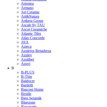
Ariostea
Armano
Art Ceramic
Art&Natura
Artkera Group
Ascale by TAU
Ascot Ceramiche
Atlantic Tiles
Atlas Concorde
AVA
Azteca
Azulejos Benadresa
Azulev
Azuliber
Azuvi
B
B-PLUS
B-Thin
Baldocer
Bardelli
Basconi Home
Bestile
Bien Seramik
Bluezone
Bonaparte