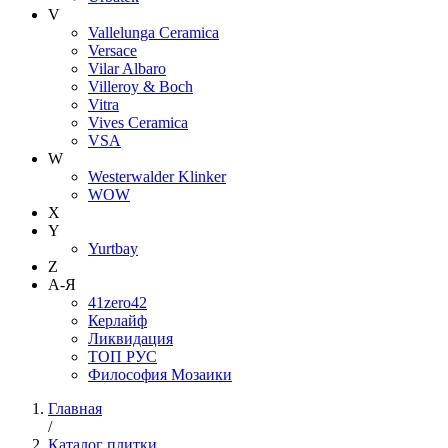
V
Vallelunga Ceramica
Versace
Vilar Albaro
Villeroy & Boch
Vitra
Vives Ceramica
VSA
W
Westerwalder Klinker
WOW
X
Y
Yurtbay
Z
А-Я
41zero42
Керлайф
Ликвидация
ТОП РУС
Философия Мозаики
Главная
/
Каталог плитки