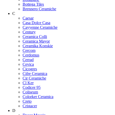
Bottega Tiles
Brennero Ceramiche
C
Caesar
Casa Dolce Casa
Cayyenne Ceramiche
Century
Ceramica Colli
Ceramica Mayor
Ceramika Konskie
Cercom
Cerdomus
Cerrad
Cevica
Cicogres
Cifre Ceramica
Cir Ceramiche
Cl Ker
Codicer 95
Coliseum
Colorker Ceramica
Creto
Cristacer
D