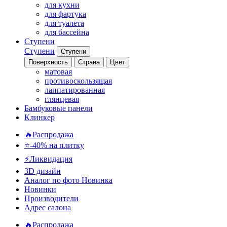
для кухни
для фартука
для туалета
для бассейна
Ступени
Ступени
Ступени
Поверхность
Страна
Цвет
матовая
противоскользящая
лаппатированная
глянцевая
Бамбуковые панели
Клинкер
🔥Распродажа
⭐-40% на плитку
⚡️Ликвидация
3D дизайн
Аналог по фото
Новинка
Новинки
Производители
Адрес салона
🔥Распродажа