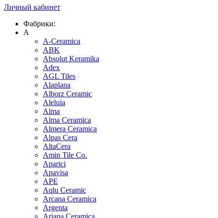
Личный кабинет
Фабрики:
A
A-Ceramica
ABK
Absolut Keramika
Adex
AGL Tiles
Alaplana
Alborz Ceramic
Aleluia
Alma
Alma Ceramica
Almera Ceramica
Alpas Cera
AltaCera
Amin Tile Co.
Aparici
Apavisa
APE
Aqlu Ceramic
Arcana Ceramica
Argenta
Ariana Ceramica