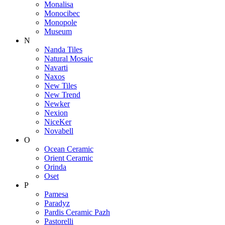
Monalisa
Monocibec
Monopole
Museum
N
Nanda Tiles
Natural Mosaic
Navarti
Naxos
New Tiles
New Trend
Newker
Nexion
NiceKer
Novabell
O
Ocean Ceramic
Orient Ceramic
Orinda
Oset
P
Pamesa
Paradyz
Pardis Ceramic Pazh
Pastorelli