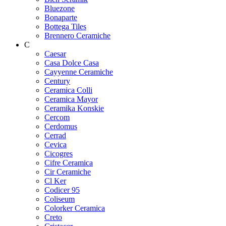
Bluezone
Bonaparte
Bottega Tiles
Brennero Ceramiche
C
Caesar
Casa Dolce Casa
Cayyenne Ceramiche
Century
Ceramica Colli
Ceramica Mayor
Ceramika Konskie
Cercom
Cerdomus
Cerrad
Cevica
Cicogres
Cifre Ceramica
Cir Ceramiche
Cl Ker
Codicer 95
Coliseum
Colorker Ceramica
Creto