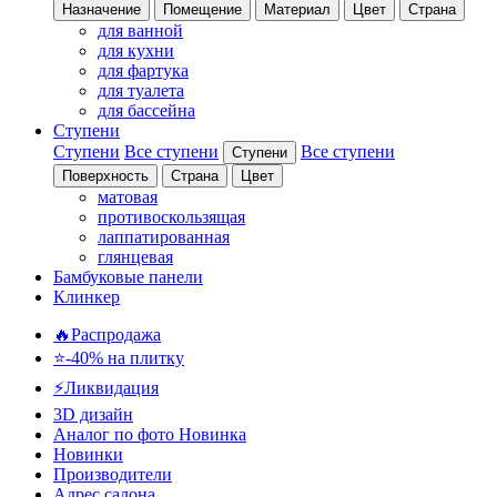
Назначение
Помещение
Материал
Цвет
Страна
для ванной
для кухни
для фартука
для туалета
для бассейна
Ступени
Ступени
Все ступени
Все ступени
Ступени
Поверхность
Страна
Цвет
матовая
противоскользящая
лаппатированная
глянцевая
Бамбуковые панели
Клинкер
🔥Распродажа
⭐-40% на плитку
⚡️Ликвидация
3D дизайн
Аналог по фото
Новинка
Новинки
Производители
Адрес салона