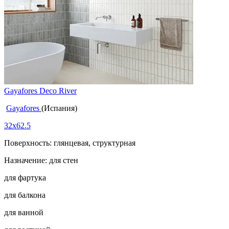
Gayafores Deco River
Gayafores
(Испания)
32x62.5
Поверхность: глянцевая, структурная
Назначение: для стен
для фартука
для балкона
для ванной