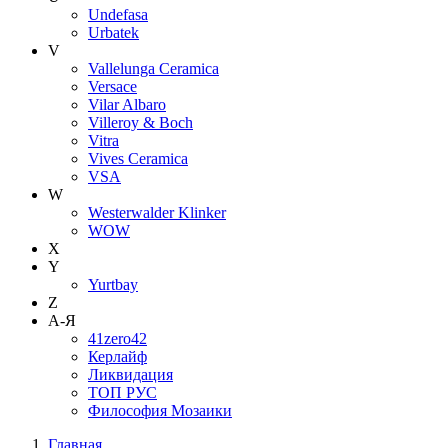
Undefasa
Urbatek
V
Vallelunga Ceramica
Versace
Vilar Albaro
Villeroy & Boch
Vitra
Vives Ceramica
VSA
W
Westerwalder Klinker
WOW
X
Y
Yurtbay
Z
А-Я
41zero42
Керлайф
Ликвидация
ТОП РУС
Философия Мозаики
Главная