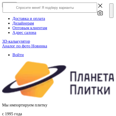
×
Close
О компании
Доставка и оплата
Дизайнерам
Оптовым клиентам
Адрес салона
3D-калькулятор
Аналог по фото
Новинка
Войти
Мы импортируем плитку
c 1995 года