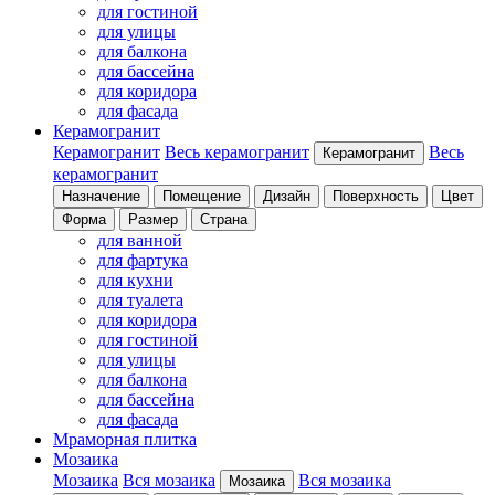
для гостиной
для улицы
для балкона
для бассейна
для коридора
для фасада
Керамогранит
Керамогранит
Весь керамогранит
Весь
Керамогранит
керамогранит
Назначение
Помещение
Дизайн
Поверхность
Цвет
Форма
Размер
Страна
для ванной
для фартука
для кухни
для туалета
для коридора
для гостиной
для улицы
для балкона
для бассейна
для фасада
Мраморная плитка
Мозаика
Мозаика
Вся мозаика
Вся мозаика
Мозаика