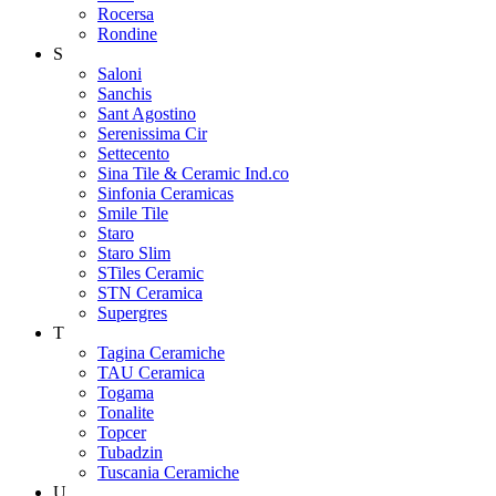
Rocersa
Rondine
S
Saloni
Sanchis
Sant Agostino
Serenissima Cir
Settecento
Sina Tile & Ceramic Ind.co
Sinfonia Ceramicas
Smile Tile
Staro
Staro Slim
STiles Ceramic
STN Ceramica
Supergres
T
Tagina Ceramiche
TAU Ceramica
Togama
Tonalite
Topcer
Tubadzin
Tuscania Ceramiche
U