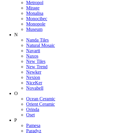
Metropol
Mirage
Monalisa
Monocibec
Monopole
Museum
N
Nanda Tiles
Natural Mosaic
Navarti
Naxos
New Tiles
New Trend
Newker
Nexion
NiceKer
Novabell
O
Ocean Ceramic
Orient Ceramic
Orinda
Oset
P
Pamesa
Paradyz