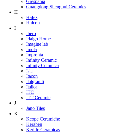
Grespania
Guangdong Shenghui Ceramics
H
Hafez
Halcon
I
Ibero
Idalgo Home
Imagine lab
Imola
Impronta
Infinity Ceramic
Infinity Ceramica
Isla
Itacon
Italgraniti
Italica
ITC
ITT Ceramic
J
Jano Tiles
K
Keope Ceramiche
Keraben
Kerlife Ceramicas