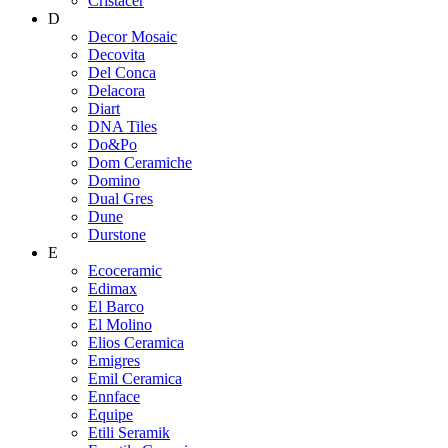
Cristacer
D
Decor Mosaic
Decovita
Del Conca
Delacora
Diart
DNA Tiles
Do&Po
Dom Ceramiche
Domino
Dual Gres
Dune
Durstone
E
Ecoceramic
Edimax
El Barco
El Molino
Elios Ceramica
Emigres
Emil Ceramica
Ennface
Equipe
Etili Seramik