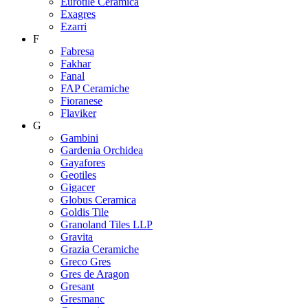
Eurotile Ceramica
Exagres
Ezarri
F
Fabresa
Fakhar
Fanal
FAP Ceramiche
Fioranese
Flaviker
G
Gambini
Gardenia Orchidea
Gayafores
Geotiles
Gigacer
Globus Ceramica
Goldis Tile
Granoland Tiles LLP
Gravita
Grazia Ceramiche
Greco Gres
Gres de Aragon
Gresant
Gresmanc