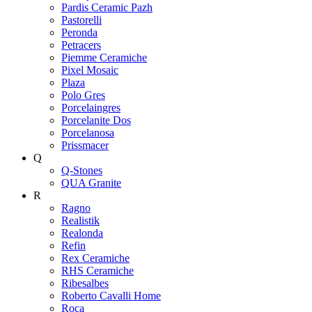
Pardis Ceramic Pazh
Pastorelli
Peronda
Petracers
Piemme Ceramiche
Pixel Mosaic
Plaza
Polo Gres
Porcelaingres
Porcelanite Dos
Porcelanosa
Prissmacer
Q
Q-Stones
QUA Granite
R
Ragno
Realistik
Realonda
Refin
Rex Ceramiche
RHS Ceramiche
Ribesalbes
Roberto Cavalli Home
Roca