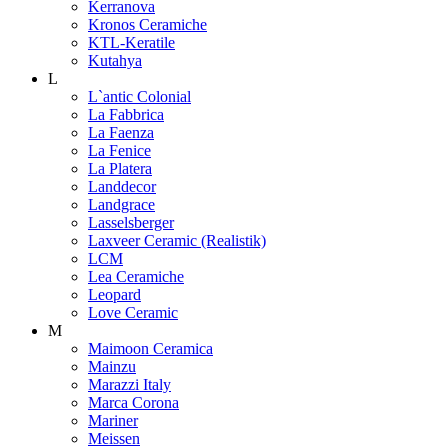
Kerranova
Kronos Ceramiche
KTL-Keratile
Kutahya
L
L`antic Colonial
La Fabbrica
La Faenza
La Fenice
La Platera
Landdecor
Landgrace
Lasselsberger
Laxveer Ceramic (Realistik)
LCM
Lea Ceramiche
Leopard
Love Ceramic
M
Maimoon Ceramica
Mainzu
Marazzi Italy
Marca Corona
Mariner
Meissen