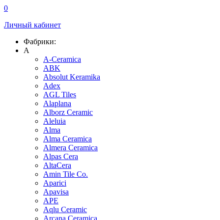
0
Личный кабинет
Фабрики:
A
A-Ceramica
ABK
Absolut Keramika
Adex
AGL Tiles
Alaplana
Alborz Ceramic
Aleluia
Alma
Alma Ceramica
Almera Ceramica
Alpas Cera
AltaCera
Amin Tile Co.
Aparici
Apavisa
APE
Aqlu Ceramic
Arcana Ceramica