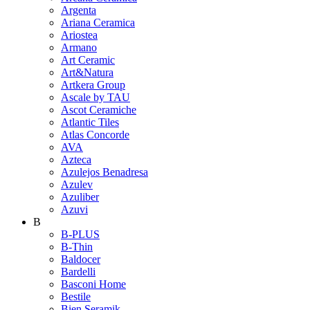
Argenta
Ariana Ceramica
Ariostea
Armano
Art Ceramic
Art&Natura
Artkera Group
Ascale by TAU
Ascot Ceramiche
Atlantic Tiles
Atlas Concorde
AVA
Azteca
Azulejos Benadresa
Azulev
Azuliber
Azuvi
B
B-PLUS
B-Thin
Baldocer
Bardelli
Basconi Home
Bestile
Bien Seramik