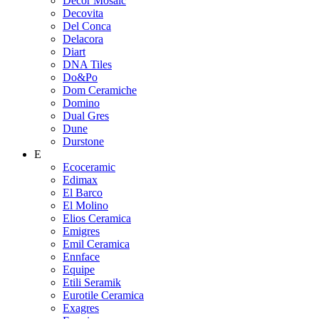
Decor Mosaic
Decovita
Del Conca
Delacora
Diart
DNA Tiles
Do&Po
Dom Ceramiche
Domino
Dual Gres
Dune
Durstone
E
Ecoceramic
Edimax
El Barco
El Molino
Elios Ceramica
Emigres
Emil Ceramica
Ennface
Equipe
Etili Seramik
Eurotile Ceramica
Exagres