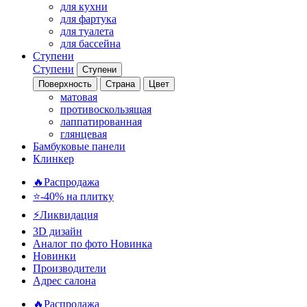
для кухни
для фартука
для туалета
для бассейна
Ступени
Ступени
Ступени
Поверхность
Страна
Цвет
матовая
противоскользящая
лаппатированная
глянцевая
Бамбуковые панели
Клинкер
🔥Распродажа
⭐-40% на плитку
⚡️Ликвидация
3D дизайн
Аналог по фото
Новинка
Новинки
Производители
Адрес салона
🔥Распродажа