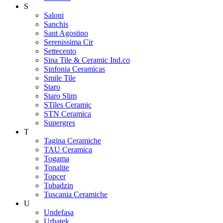
S
Saloni
Sanchis
Sant Agostino
Serenissima Cir
Settecento
Sina Tile & Ceramic Ind.co
Sinfonia Ceramicas
Smile Tile
Staro
Staro Slim
STiles Ceramic
STN Ceramica
Supergres
T
Tagina Ceramiche
TAU Ceramica
Togama
Tonalite
Topcer
Tubadzin
Tuscania Ceramiche
U
Undefasa
Urbatek