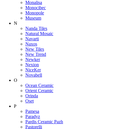
Monalisa
Monocibec
Monopole
Museum
N
Nanda Tiles
Natural Mosaic
Navarti
Naxos
New Tiles
New Trend
Newker
Nexion
NiceKer
Novabell
O
Ocean Ceramic
Orient Ceramic
Orinda
Oset
P
Pamesa
Paradyz
Pardis Ceramic Pazh
Pastorelli