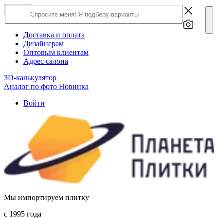
×
Close
О компании
Доставка и оплата
Дизайнерам
Оптовым клиентам
Адрес салона
3D-калькулятор
Аналог по фото
Новинка
Войти
Мы импортируем плитку
c 1995 года