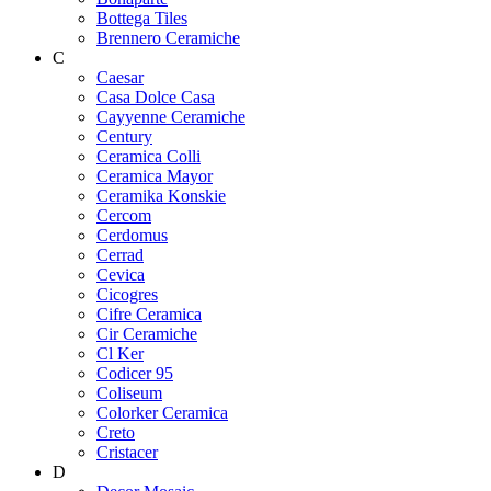
Bottega Tiles
Brennero Ceramiche
C
Caesar
Casa Dolce Casa
Cayyenne Ceramiche
Century
Ceramica Colli
Ceramica Mayor
Ceramika Konskie
Cercom
Cerdomus
Cerrad
Cevica
Cicogres
Cifre Ceramica
Cir Ceramiche
Cl Ker
Codicer 95
Coliseum
Colorker Ceramica
Creto
Cristacer
D