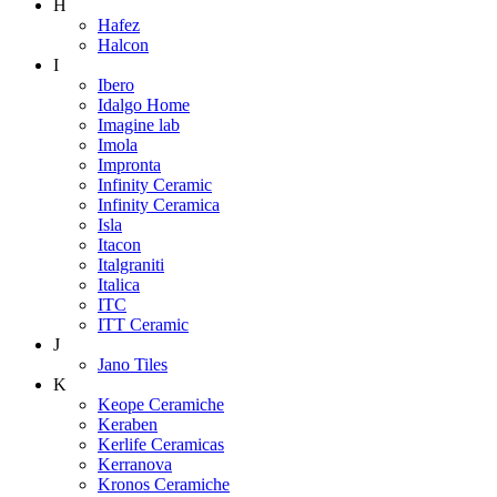
H
Hafez
Halcon
I
Ibero
Idalgo Home
Imagine lab
Imola
Impronta
Infinity Ceramic
Infinity Ceramica
Isla
Itacon
Italgraniti
Italica
ITC
ITT Ceramic
J
Jano Tiles
K
Keope Ceramiche
Keraben
Kerlife Ceramicas
Kerranova
Kronos Ceramiche