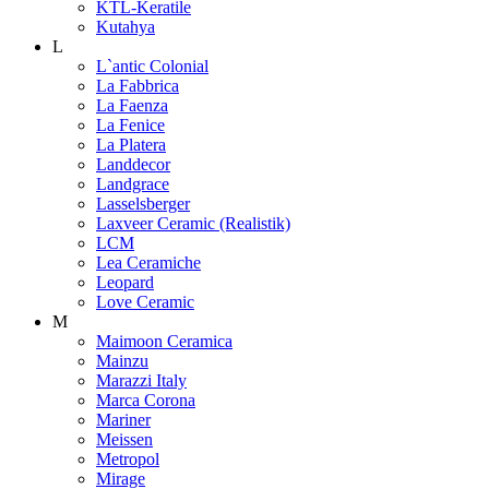
KTL-Keratile
Kutahya
L
L`antic Colonial
La Fabbrica
La Faenza
La Fenice
La Platera
Landdecor
Landgrace
Lasselsberger
Laxveer Ceramic (Realistik)
LCM
Lea Ceramiche
Leopard
Love Ceramic
M
Maimoon Ceramica
Mainzu
Marazzi Italy
Marca Corona
Mariner
Meissen
Metropol
Mirage