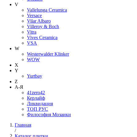
V
Vallelunga Ceramica
Versace
Vilar Albaro
Villeroy & Boch
Vitra
Vives Ceramica
VSA
W
Westerwalder Klinker
WOW
X
Y
Yurtbay
Z
А-Я
41zero42
Керлайф
Ликвидация
ТОП РУС
Философия Мозаики
Главная
/
Каталог плитки