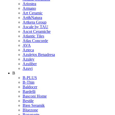
Ariostea
Armano
Art Ceramic
Art&Natura
Artkera Group
Ascale by TAU
Ascot Ceramiche
Atlantic Tiles
Atlas Concorde
AVA
Azteca
Azulejos Benadresa
Azulev
Azuliber
Azuvi
B
B-PLUS
B-Thin
Baldocer
Bardelli
Basconi Home
Bestile
Bien Seramik
Bluezone
Bonaparte