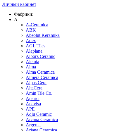
Личный кабинет
Фабрики:
A
A-Ceramica
ABK
Absolut Keramika
Adex
AGL Tiles
Alaplana
Alborz Ceramic
Aleluia
Alma
Alma Ceramica
Almera Ceramica
Alpas Cera
AltaCera
Amin Tile Co.
Aparici
Apavisa
APE
Aqlu Ceramic
Arcana Ceramica
Argenta
Ariana Ceramica