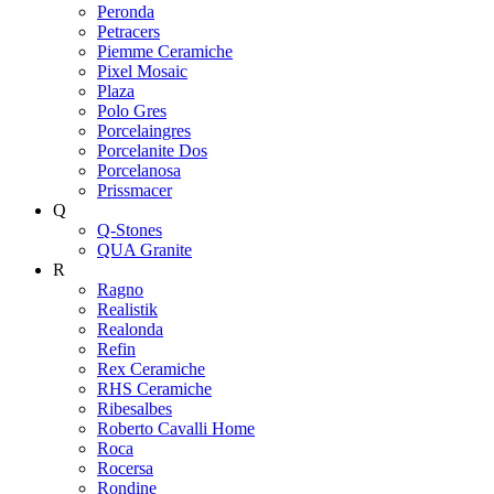
Peronda
Petracers
Piemme Ceramiche
Pixel Mosaic
Plaza
Polo Gres
Porcelaingres
Porcelanite Dos
Porcelanosa
Prissmacer
Q
Q-Stones
QUA Granite
R
Ragno
Realistik
Realonda
Refin
Rex Ceramiche
RHS Ceramiche
Ribesalbes
Roberto Cavalli Home
Roca
Rocersa
Rondine