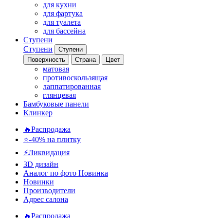
для кухни
для фартука
для туалета
для бассейна
Ступени
Ступени
Ступени
Поверхность
Страна
Цвет
матовая
противоскользящая
лаппатированная
глянцевая
Бамбуковые панели
Клинкер
🔥Распродажа
⭐-40% на плитку
⚡️Ликвидация
3D дизайн
Аналог по фото
Новинка
Новинки
Производители
Адрес салона
🔥Распродажа