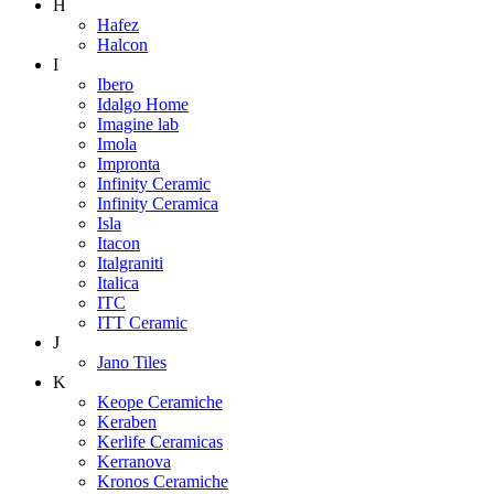
H
Hafez
Halcon
I
Ibero
Idalgo Home
Imagine lab
Imola
Impronta
Infinity Ceramic
Infinity Ceramica
Isla
Itacon
Italgraniti
Italica
ITC
ITT Ceramic
J
Jano Tiles
K
Keope Ceramiche
Keraben
Kerlife Ceramicas
Kerranova
Kronos Ceramiche