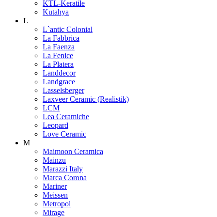
KTL-Keratile
Kutahya
L
L`antic Colonial
La Fabbrica
La Faenza
La Fenice
La Platera
Landdecor
Landgrace
Lasselsberger
Laxveer Ceramic (Realistik)
LCM
Lea Ceramiche
Leopard
Love Ceramic
M
Maimoon Ceramica
Mainzu
Marazzi Italy
Marca Corona
Mariner
Meissen
Metropol
Mirage