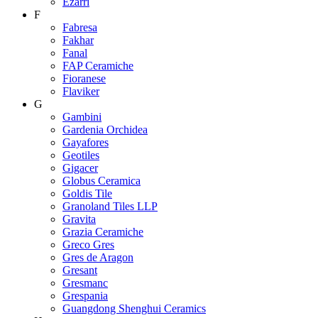
Ezarri
F
Fabresa
Fakhar
Fanal
FAP Ceramiche
Fioranese
Flaviker
G
Gambini
Gardenia Orchidea
Gayafores
Geotiles
Gigacer
Globus Ceramica
Goldis Tile
Granoland Tiles LLP
Gravita
Grazia Ceramiche
Greco Gres
Gres de Aragon
Gresant
Gresmanc
Grespania
Guangdong Shenghui Ceramics