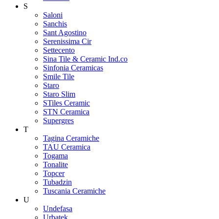
S
Saloni
Sanchis
Sant Agostino
Serenissima Cir
Settecento
Sina Tile & Ceramic Ind.co
Sinfonia Ceramicas
Smile Tile
Staro
Staro Slim
STiles Ceramic
STN Ceramica
Supergres
T
Tagina Ceramiche
TAU Ceramica
Togama
Tonalite
Topcer
Tubadzin
Tuscania Ceramiche
U
Undefasa
Urbatek