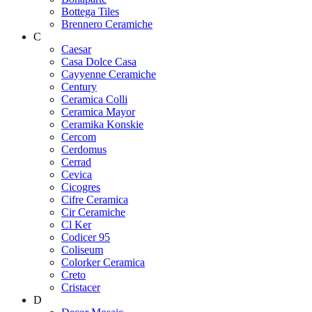
Bottega Tiles
Brennero Ceramiche
C
Caesar
Casa Dolce Casa
Cayyenne Ceramiche
Century
Ceramica Colli
Ceramica Mayor
Ceramika Konskie
Cercom
Cerdomus
Cerrad
Cevica
Cicogres
Cifre Ceramica
Cir Ceramiche
Cl Ker
Codicer 95
Coliseum
Colorker Ceramica
Creto
Cristacer
D