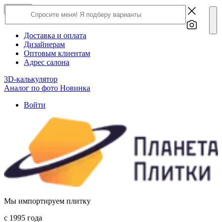
×
Close
О компании
Доставка и оплата
Дизайнерам
Оптовым клиентам
Адрес салона
3D-калькулятор
Аналог по фото
Новинка
Войти
Мы импортируем плитку
c 1995 года