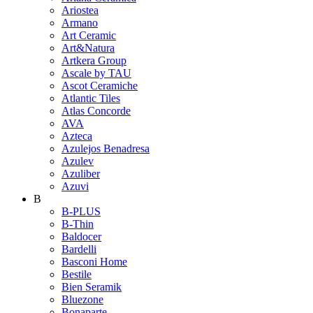
Ariostea
Armano
Art Ceramic
Art&Natura
Artkera Group
Ascale by TAU
Ascot Ceramiche
Atlantic Tiles
Atlas Concorde
AVA
Azteca
Azulejos Benadresa
Azulev
Azuliber
Azuvi
B
B-PLUS
B-Thin
Baldocer
Bardelli
Basconi Home
Bestile
Bien Seramik
Bluezone
Bonaparte