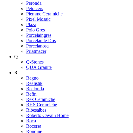
Peronda
Petracers
Piemme Ceramiche
Pixel Mosaic
Plaza
Polo Gres
Porcelaingres
Porcelanite Dos
Porcelanosa
Prissmacer
Q
Q-Stones
QUA Granite
R
Ragno
Realistik
Realonda
Refin
Rex Ceramiche
RHS Ceramiche
Ribesalbes
Roberto Cavalli Home
Roca
Rocersa
Rondine