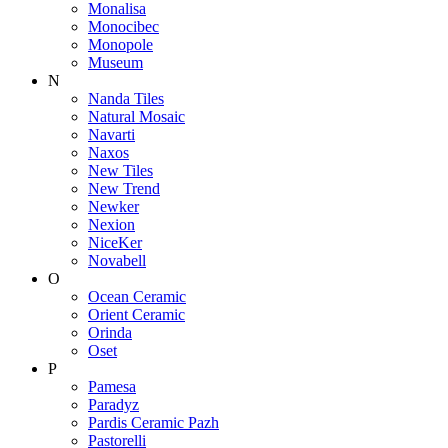
Monalisa
Monocibec
Monopole
Museum
N
Nanda Tiles
Natural Mosaic
Navarti
Naxos
New Tiles
New Trend
Newker
Nexion
NiceKer
Novabell
O
Ocean Ceramic
Orient Ceramic
Orinda
Oset
P
Pamesa
Paradyz
Pardis Ceramic Pazh
Pastorelli