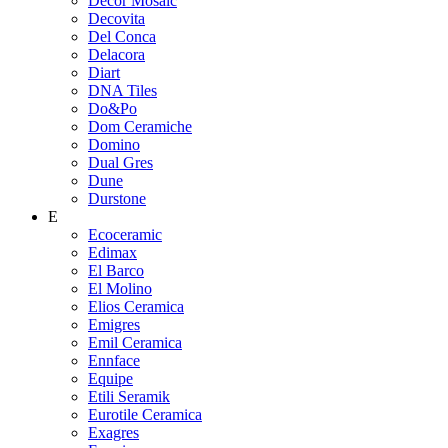
Decor Mosaic
Decovita
Del Conca
Delacora
Diart
DNA Tiles
Do&Po
Dom Ceramiche
Domino
Dual Gres
Dune
Durstone
E
Ecoceramic
Edimax
El Barco
El Molino
Elios Ceramica
Emigres
Emil Ceramica
Ennface
Equipe
Etili Seramik
Eurotile Ceramica
Exagres