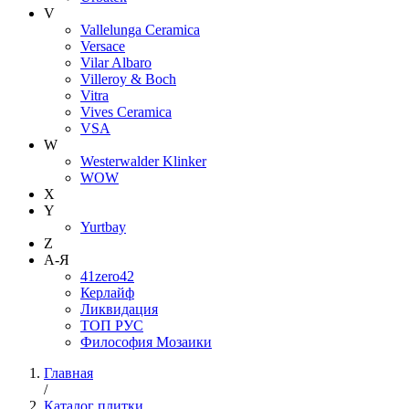
V
Vallelunga Ceramica
Versace
Vilar Albaro
Villeroy & Boch
Vitra
Vives Ceramica
VSA
W
Westerwalder Klinker
WOW
X
Y
Yurtbay
Z
А-Я
41zero42
Керлайф
Ликвидация
ТОП РУС
Философия Мозаики
Главная
/
Каталог плитки