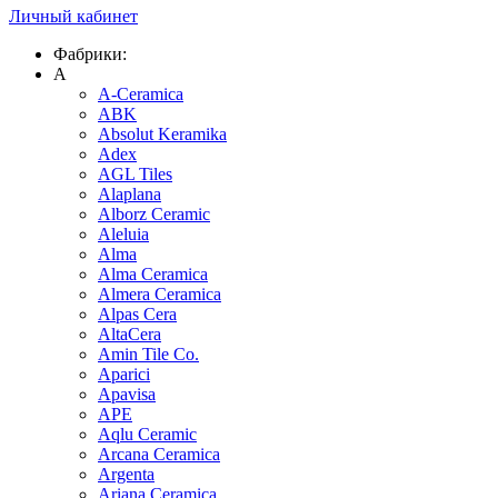
Личный кабинет
Фабрики:
A
A-Ceramica
ABK
Absolut Keramika
Adex
AGL Tiles
Alaplana
Alborz Ceramic
Aleluia
Alma
Alma Ceramica
Almera Ceramica
Alpas Cera
AltaCera
Amin Tile Co.
Aparici
Apavisa
APE
Aqlu Ceramic
Arcana Ceramica
Argenta
Ariana Ceramica