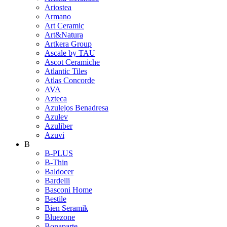
Ariostea
Armano
Art Ceramic
Art&Natura
Artkera Group
Ascale by TAU
Ascot Ceramiche
Atlantic Tiles
Atlas Concorde
AVA
Azteca
Azulejos Benadresa
Azulev
Azuliber
Azuvi
B
B-PLUS
B-Thin
Baldocer
Bardelli
Basconi Home
Bestile
Bien Seramik
Bluezone
Bonaparte