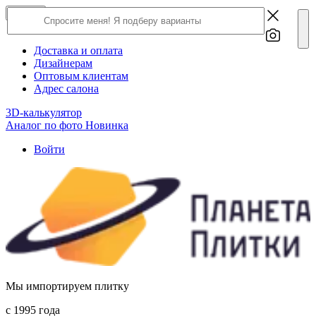
×
Close
О компании
Доставка и оплата
Дизайнерам
Оптовым клиентам
Адрес салона
3D-калькулятор
Аналог по фото
Новинка
Войти
Мы импортируем плитку
c 1995 года