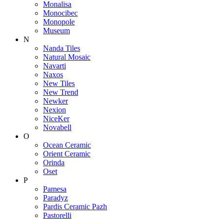
Monalisa
Monocibec
Monopole
Museum
N
Nanda Tiles
Natural Mosaic
Navarti
Naxos
New Tiles
New Trend
Newker
Nexion
NiceKer
Novabell
O
Ocean Ceramic
Orient Ceramic
Orinda
Oset
P
Pamesa
Paradyz
Pardis Ceramic Pazh
Pastorelli