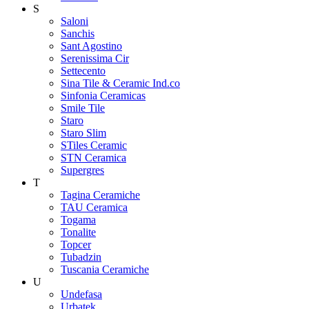
S
Saloni
Sanchis
Sant Agostino
Serenissima Cir
Settecento
Sina Tile & Ceramic Ind.co
Sinfonia Ceramicas
Smile Tile
Staro
Staro Slim
STiles Ceramic
STN Ceramica
Supergres
T
Tagina Ceramiche
TAU Ceramica
Togama
Tonalite
Topcer
Tubadzin
Tuscania Ceramiche
U
Undefasa
Urbatek