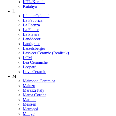
KTL-Keratile
Kutahya
L
L`antic Colonial
La Fabbrica
La Faenza
La Fenice
La Platera
Landdecor
Landgrace
Lasselsberger
Laxveer Ceramic (Realistik)
LCM
Lea Ceramiche
Leopard
Love Ceramic
M
Maimoon Ceramica
Mainzu
Marazzi Italy
Marca Corona
Mariner
Meissen
Metropol
Mirage