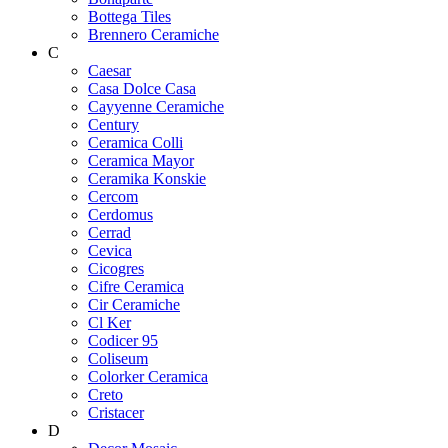
Bottega Tiles
Brennero Ceramiche
C
Caesar
Casa Dolce Casa
Cayyenne Ceramiche
Century
Ceramica Colli
Ceramica Mayor
Ceramika Konskie
Cercom
Cerdomus
Cerrad
Cevica
Cicogres
Cifre Ceramica
Cir Ceramiche
Cl Ker
Codicer 95
Coliseum
Colorker Ceramica
Creto
Cristacer
D