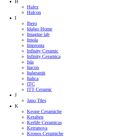
H
Hafez
Halcon
I
Ibero
Idalgo Home
Imagine lab
Imola
Impronta
Infinity Ceramic
Infinity Ceramica
Isla
Itacon
Italgraniti
Italica
ITC
ITT Ceramic
J
Jano Tiles
K
Keope Ceramiche
Keraben
Kerlife Ceramicas
Kerranova
Kronos Ceramiche