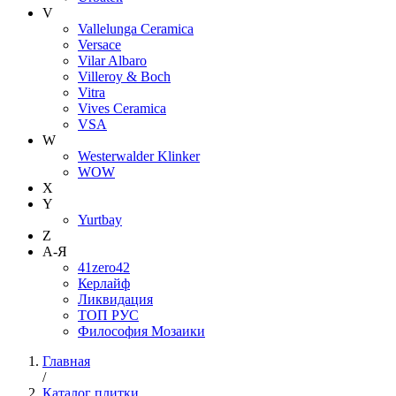
V
Vallelunga Ceramica
Versace
Vilar Albaro
Villeroy & Boch
Vitra
Vives Ceramica
VSA
W
Westerwalder Klinker
WOW
X
Y
Yurtbay
Z
А-Я
41zero42
Керлайф
Ликвидация
ТОП РУС
Философия Мозаики
Главная
/
Каталог плитки