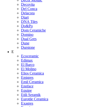
Decor Mosaic
Decovita
Del Conca
Delacora
Diart
DNA Tiles
Do&Po
Dom Ceramiche
Domino
Dual Gres
Dune
Durstone
E
Ecoceramic
Edimax
El Barco
El Molino
Elios Ceramica
Emigres
Emil Ceramica
Ennface
Equipe
Etili Seramik
Eurotile Ceramica
Exagres