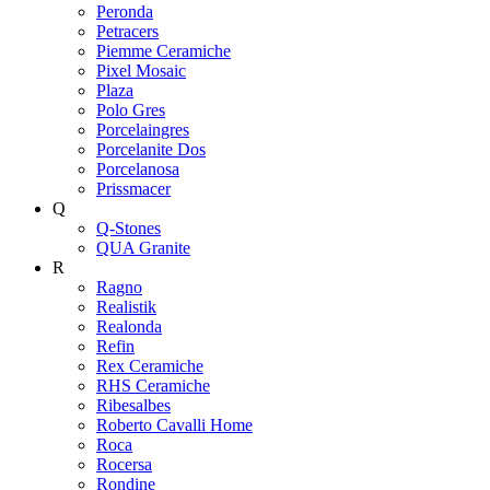
Peronda
Petracers
Piemme Ceramiche
Pixel Mosaic
Plaza
Polo Gres
Porcelaingres
Porcelanite Dos
Porcelanosa
Prissmacer
Q
Q-Stones
QUA Granite
R
Ragno
Realistik
Realonda
Refin
Rex Ceramiche
RHS Ceramiche
Ribesalbes
Roberto Cavalli Home
Roca
Rocersa
Rondine