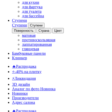
для кухни
для фартука
для туалета
для бассейна
Ступени
Ступени
Ступени
Поверхность
Страна
Цвет
матовая
противоскользящая
лаппатированная
глянцевая
Бамбуковые панели
Клинкер
🔥Распродажа
⭐-40% на плитку
⚡️Ликвидация
3D дизайн
Аналог по фото
Новинка
Новинки
Производители
Адрес салона
🔥Распродажа