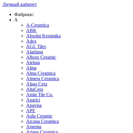
Личный кабинет
Фабрики:
A
A-Ceramica
ABK
Absolut Keramika
Adex
AGL Tiles
Alaplana
Alborz Ceramic
Aleluia
Alma
Alma Ceramica
Almera Ceramica
Alpas Cera
AltaCera
Amin Tile Co.
Aparici
Apavisa
APE
Aqlu Ceramic
Arcana Ceramica
Argenta
Ariana Ceramica