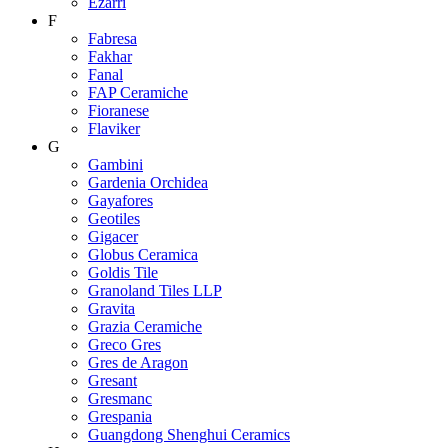
Ezarri
F
Fabresa
Fakhar
Fanal
FAP Ceramiche
Fioranese
Flaviker
G
Gambini
Gardenia Orchidea
Gayafores
Geotiles
Gigacer
Globus Ceramica
Goldis Tile
Granoland Tiles LLP
Gravita
Grazia Ceramiche
Greco Gres
Gres de Aragon
Gresant
Gresmanc
Grespania
Guangdong Shenghui Ceramics