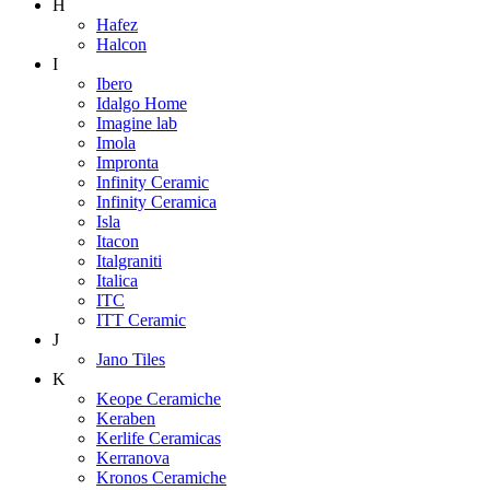
H
Hafez
Halcon
I
Ibero
Idalgo Home
Imagine lab
Imola
Impronta
Infinity Ceramic
Infinity Ceramica
Isla
Itacon
Italgraniti
Italica
ITC
ITT Ceramic
J
Jano Tiles
K
Keope Ceramiche
Keraben
Kerlife Ceramicas
Kerranova
Kronos Ceramiche