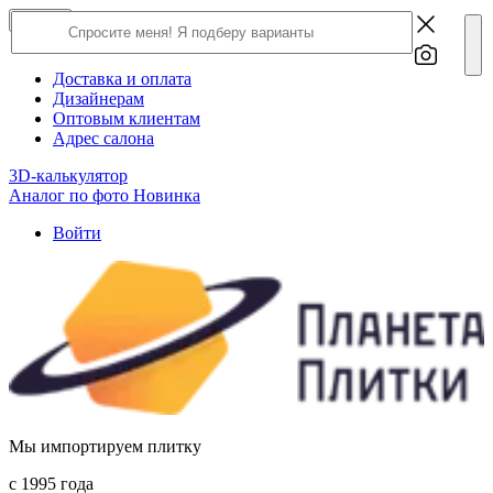
×
Close
О компании
Доставка и оплата
Дизайнерам
Оптовым клиентам
Адрес салона
3D-калькулятор
Аналог по фото
Новинка
Войти
Мы импортируем плитку
c 1995 года