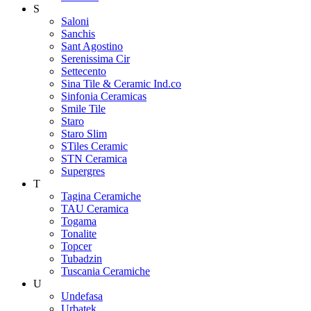
S
Saloni
Sanchis
Sant Agostino
Serenissima Cir
Settecento
Sina Tile & Ceramic Ind.co
Sinfonia Ceramicas
Smile Tile
Staro
Staro Slim
STiles Ceramic
STN Ceramica
Supergres
T
Tagina Ceramiche
TAU Ceramica
Togama
Tonalite
Topcer
Tubadzin
Tuscania Ceramiche
U
Undefasa
Urbatek